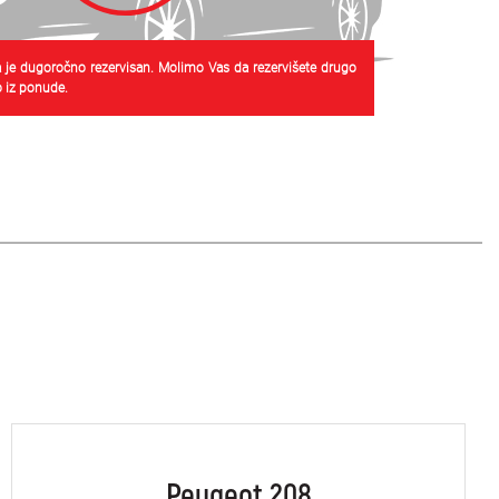
 je dugoročno rezervisan. Molimo Vas da rezervišete drugo
 iz ponude.
Peugeot 208