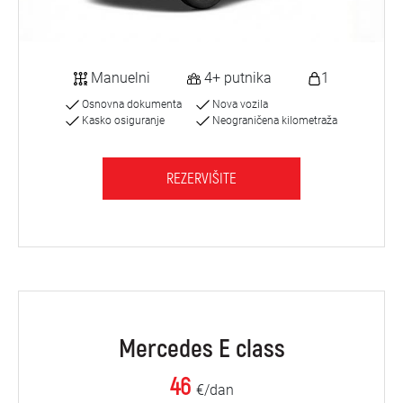
Manuelni
4+ putnika
1
Osnovna dokumenta
Nova vozila
Kasko osiguranje
Neograničena kilometraža
REZERVIŠITE
Mercedes E class
46
€/dan