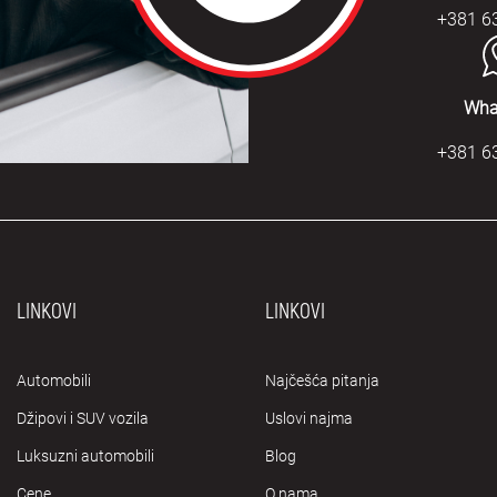
+381 6
Wha
+381 6
LINKOVI
LINKOVI
Automobili
Najčešća pitanja
Džipovi i SUV vozila
Uslovi najma
Luksuzni automobili
Blog
Cene
O nama