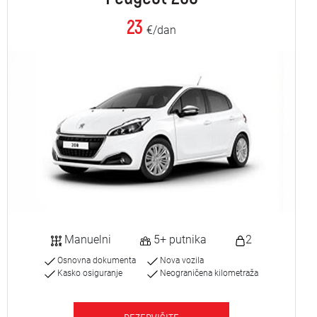
23
€/dan
Manuelni
5+ putnika
2
Osnovna dokumenta
Nova vozila
Kasko osiguranje
Neograničena kilometraža