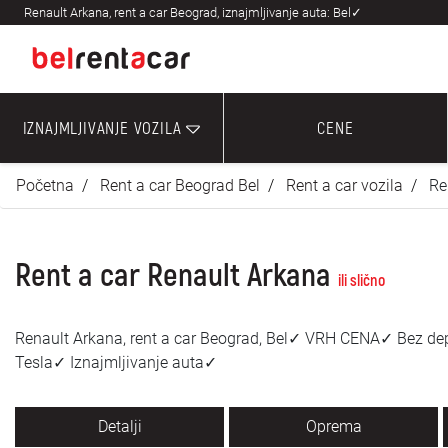
Renault Arkana, rent a car Beograd, iznajmljivanje auta: Bel✓
IZNAJMLJIVANJE VOZILA
CENE
Početna
Rent a car Beograd Bel
Rent a car vozila
Re
Rent a car Renault Arkana
ili slično
Renault Arkana, rent a car Beograd, Bel✓ VRH CENA✓ Bez d
Tesla✓ Iznajmljivanje auta✓
Detalji
Oprema