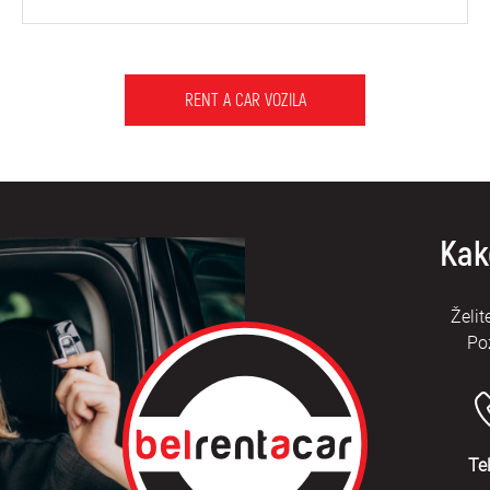
RENT A CAR VOZILA
Kak
Želit
Po
Te