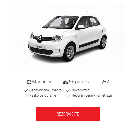
Manuelni
5+ putnika
2
Osnovna dokumenta
Nova vozila
Kasko osiguranje
Neograničena kilometraža
REZERVIŠITE