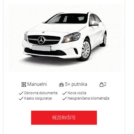
Manuelni
5+ putnika
2
Osnovna dokumenta
Nova vozila
Kasko osiguranje
Neograničena kilometraža
REZERVIŠITE