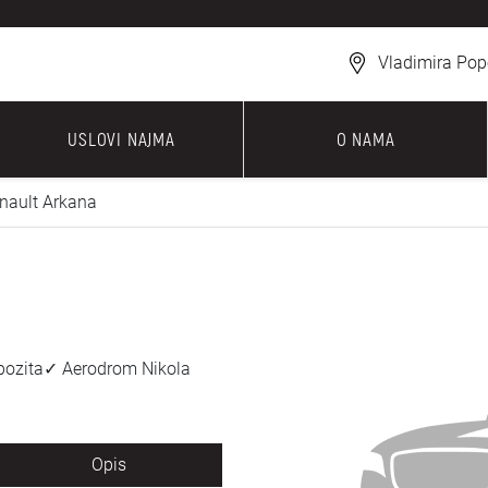
Vladimira Pop
USLOVI NAJMA
O NAMA
nault Arkana
epozita✓ Aerodrom Nikola
Opis