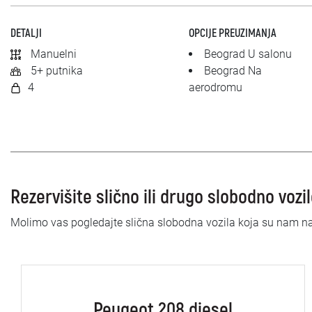
DETALJI
OPCIJE PREUZIMANJA
Manuelni
Beograd U salonu
5+ putnika
Beograd Na
4
aerodromu
Rezervišite slično ili drugo slobodno vozi
Molimo vas pogledajte slična slobodna vozila koja su nam n
Peugeot 208 diesel