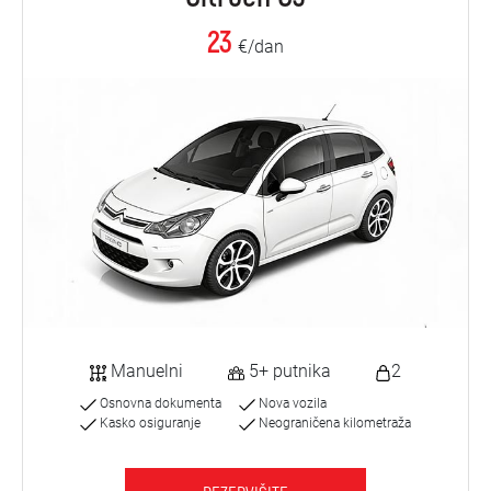
23
€/dan
Manuelni
5+ putnika
2
Osnovna dokumenta
Nova vozila
Kasko osiguranje
Neograničena kilometraža