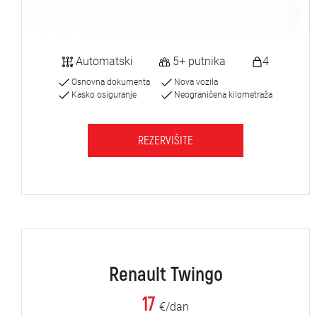
Automatski
5+ putnika
4
Osnovna dokumenta
Nova vozila
Kasko osiguranje
Neograničena kilometraža
REZERVIŠITE
Renault Twingo
17
€/dan