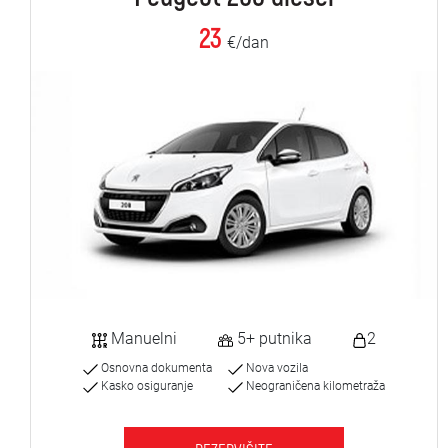
23
€/dan
Manuelni
5+ putnika
2
Osnovna dokumenta
Nova vozila
Kasko osiguranje
Neograničena kilometraža