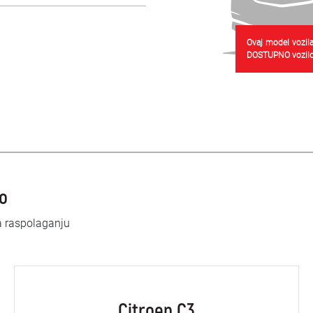
Ovaj model vozila
DOSTUPNO vozilo
lo
a raspolaganju
Citroen C3