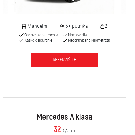
Manuelni
5+ putnika
2
Osnovna dokumenta
Nova vozila
Kasko osiguranje
Neograničena kilometraža
REZERVIŠITE
Mercedes A klasa
32
€/dan