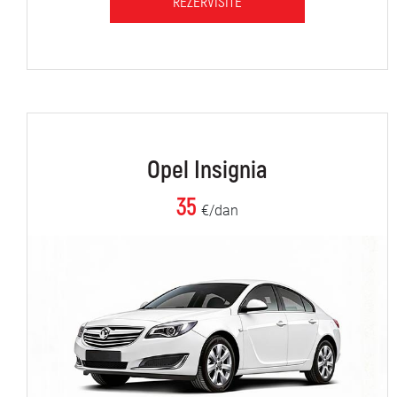
REZERVIŠITE
Opel Insignia
35
€/dan