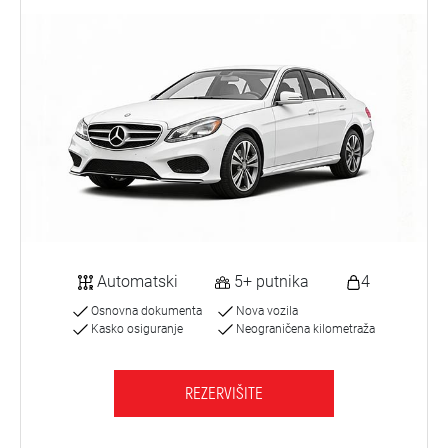
Automatski
5+ putnika
4
Osnovna dokumenta
Nova vozila
Kasko osiguranje
Neograničena kilometraža
REZERVIŠITE