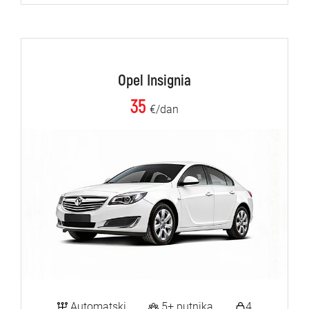
Opel Insignia
35
€/dan
Automatski
5+ putnika
4