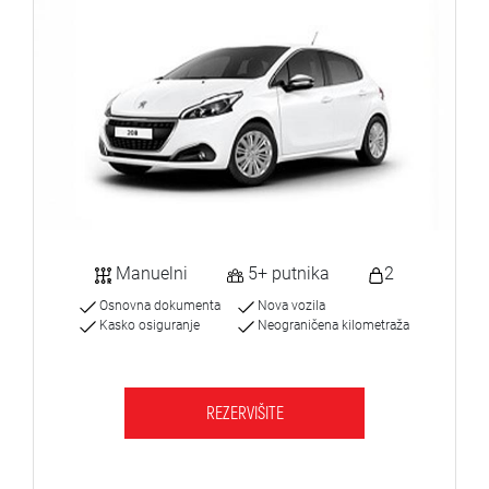
Manuelni
5+ putnika
2
Osnovna dokumenta
Nova vozila
Kasko osiguranje
Neograničena kilometraža
REZERVIŠITE