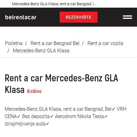
Najčešća
Mercedes-Benz GLA Klasa, rent a car Beograd, iznajmljivanje auta: Bel✓
pitanja
REZERVIŠITE
Iznajmljivanje vozila
Početna
Rent a car Beograd Bel
Rent a car vozila
Cene
Mercedes-Benz GLA Klasa
Uslovi najma
Rent a car Mercedes-Benz GLA
O nama
Klasa
ili slično
Najčešća pitanja
Mercedes-Benz GLA Klasa, rent a car Beograd, Bel✓ VRH
Blog
CENA✓ Bez depozita✓ Aerodrom Nikola Tesla✓
Iznajmljivanje auta✓
Kontakt