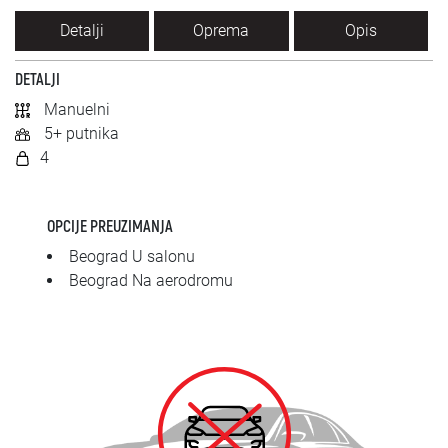
SRPSKI
Detalji
Oprema
Opis
СРПСКИ
DETALJI
Manuelni
ENGLISH
5+ putnika
4
OPCIJE PREUZIMANJA
Beograd U salonu
Beograd Na aerodromu