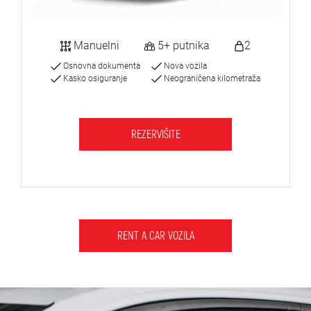
Manuelni
5+ putnika
2
Osnovna dokumenta
Nova vozila
Kasko osiguranje
Neograničena kilometraža
REZERVIŠITE
RENT A CAR VOZILA