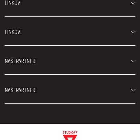
LINKOVI
Automobili
LINKOVI
Džipovi i SUV vozila
Luksuzni automobili
Najčešća pitanja
Cene
NAŠI PARTNERI
Uslovi najma
Rent a car vozila
Blog
Rent a car Beograd ZIM
O nama
NAŠI PARTNERI
Fahrschule Zürich
Lokacije
Rent a car Beograd Royal
Kontakt
Rent a car Beograd Atos
Car rental Beograd
EDePro
Rent a car Beograd Aldi
Flughafen taxi Wien
Iznajmljivanje kombija