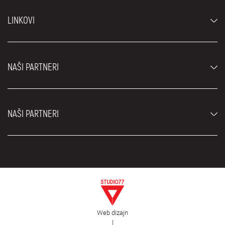
Automobili
LINKOVI
Džipovi i SUV vozila
Luksuzni automobili
Najčešća pitanja
Cene
NAŠI PARTNERI
Uslovi najma
Rent a car vozila
Blog
Rent a car Beograd ZIM
O nama
NAŠI PARTNERI
Fahrschule Zürich
Lokacije
Rent a car Beograd Royal
Kontakt
Rent a car Beograd Atos
Car rental Beograd
EDePro
Rent a car Beograd Aldi
Flughafen taxi Wien
Iznajmljivanje kombija
Selidbe Beograd
Otkup automobila
Web dizajn
Estetska hirurgija Royal
|