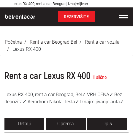
Najčešća
Lexus RX 400, rent a car Beograd, iznajmljivanje auta: Bel✓
pitanja
REZERVIŠITE
Iznajmljivanje vozila
Početna
Rent a car Beograd Bel
Rent a car vozila
Cene
Lexus RX 400
Uslovi najma
Rent a car Lexus RX 400
O nama
ili slično
Najčešća pitanja
Lexus RX 400, rent a car Beograd, Bel✓ VRH CENA✓ Bez
depozita✓ Aerodrom Nikola Tesla✓ Iznajmljivanje auta✓
Blog
Kontakt
Detalji
Oprema
Opis