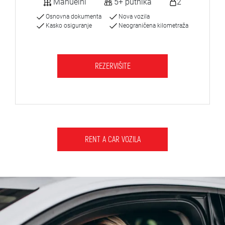
Manuelni
5+ putnika
2
Osnovna dokumenta
Nova vozila
Kasko osiguranje
Neograničena kilometraža
REZERVIŠITE
RENT A CAR VOZILA