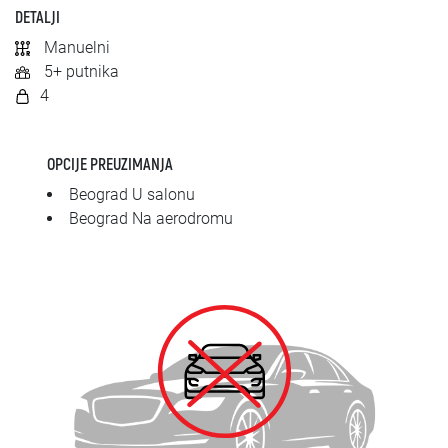
SRPSKI
DETALJI
Manuelni
СРПСКИ
5+ putnika
4
ENGLISH
OPCIJE PREUZIMANJA
Beograd U salonu
Beograd Na aerodromu