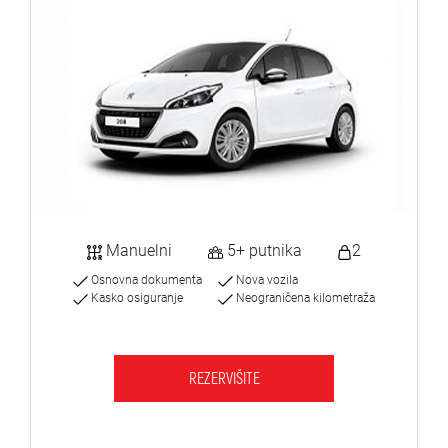
Manuelni
5+ putnika
2
Osnovna dokumenta
Nova vozila
Kasko osiguranje
Neograničena kilometraža
REZERVIŠITE