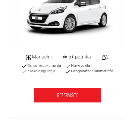
Manuelni
5+ putnika
2
Osnovna dokumenta
Nova vozila
Kasko osiguranje
Neograničena kilometraža
REZERVIŠITE