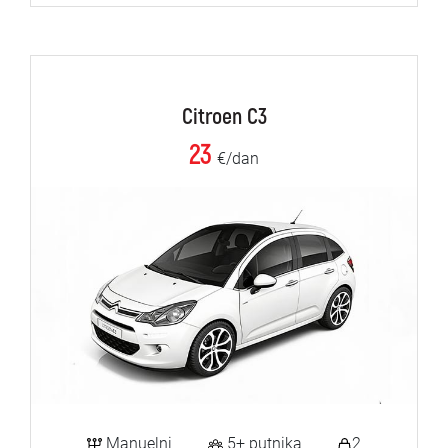
Citroen C3
23
€/dan
Manuelni
5+ putnika
2