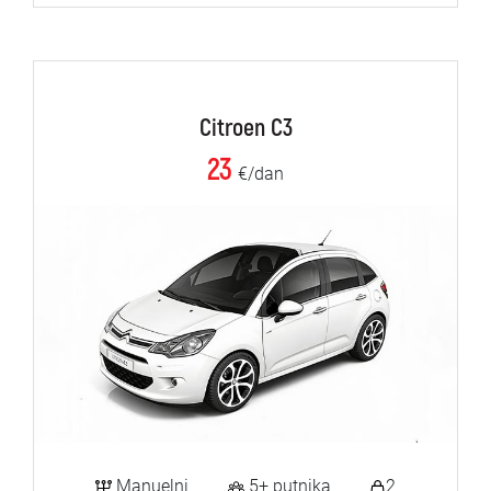
Citroen C3
23
€/dan
Manuelni
5+ putnika
2