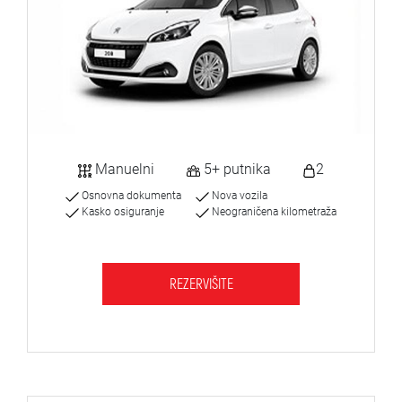
Manuelni
5+ putnika
2
Osnovna dokumenta
Nova vozila
Kasko osiguranje
Neograničena kilometraža
REZERVIŠITE