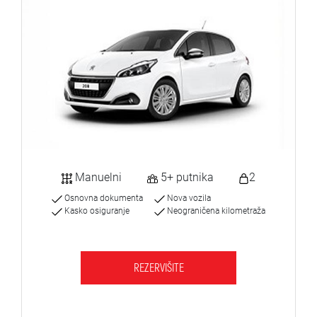
Manuelni
5+ putnika
2
Osnovna dokumenta
Nova vozila
Kasko osiguranje
Neograničena kilometraža
REZERVIŠITE