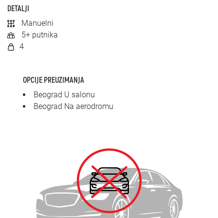
SRPSKI
DETALJI
Manuelni
СРПСКИ
5+ putnika
4
ENGLISH
OPCIJE PREUZIMANJA
Beograd U salonu
Beograd Na aerodromu