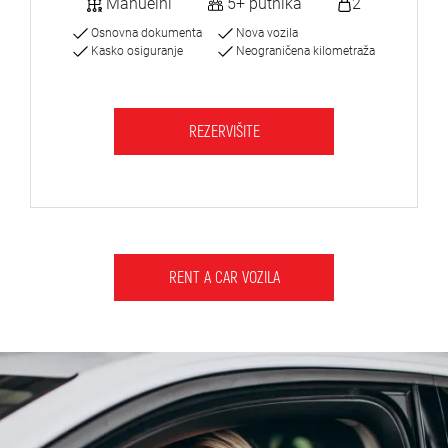
Manuelni
5+ putnika
2
Osnovna dokumenta
Nova vozila
Kasko osiguranje
Neograničena kilometraža
REZERVIŠITE
RENT A CAR VOZILA