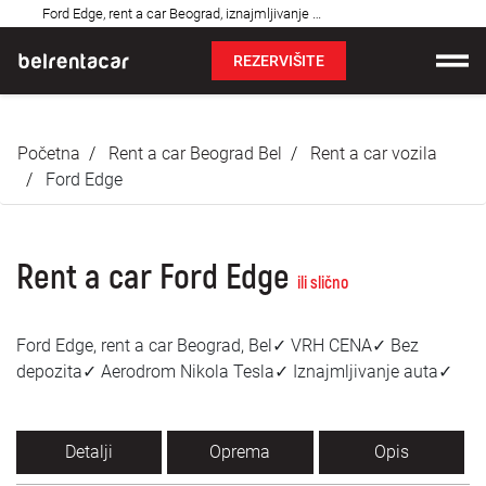
Najčešća
Ford Edge, rent a car Beograd, iznajmljivanje auta: Bel✓
pitanja
REZERVIŠITE
Iznajmljivanje vozila
Početna
Rent a car Beograd Bel
Rent a car vozila
Cene
Ford Edge
Uslovi najma
Rent a car Ford Edge
O nama
ili slično
Najčešća pitanja
Ford Edge, rent a car Beograd, Bel✓ VRH CENA✓ Bez
depozita✓ Aerodrom Nikola Tesla✓ Iznajmljivanje auta✓
Blog
Kontakt
Detalji
Oprema
Opis