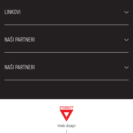
Automobili
LINKOVI
Džipovi i SUV vozila
Luksuzni automobili
Najčešća pitanja
Cene
NAŠI PARTNERI
Uslovi najma
Rent a car vozila
Blog
Rent a car Beograd ZIM
O nama
NAŠI PARTNERI
Fahrschule Zürich
Lokacije
Rent a car Beograd Royal
Kontakt
Rent a car Beograd Atos
Car rental Beograd
EDePro
Rent a car Beograd Aldi
Flughafen taxi Wien
Iznajmljivanje kombija
Selidbe Beograd
Otkup automobila
Web dizajn
Estetska hirurgija Royal
|