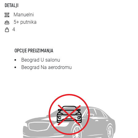
SRPSKI
DETALJI
Manuelni
СРПСКИ
5+ putnika
4
ENGLISH
OPCIJE PREUZIMANJA
Beograd U salonu
Beograd Na aerodromu