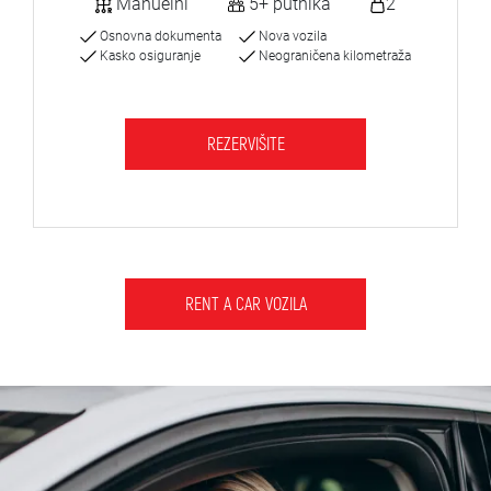
Manuelni
5+ putnika
2
Osnovna dokumenta
Nova vozila
Kasko osiguranje
Neograničena kilometraža
REZERVIŠITE
RENT A CAR VOZILA