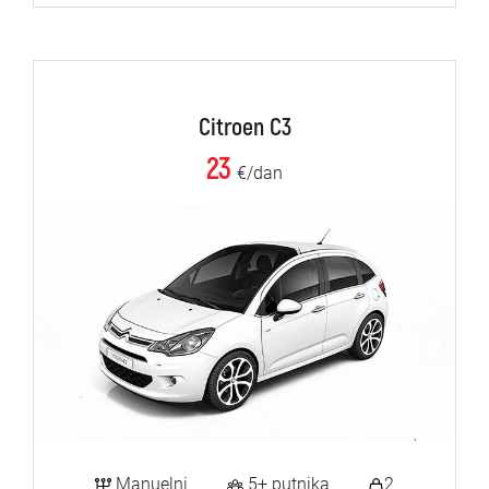
Citroen C3
23
€/dan
Manuelni
5+ putnika
2