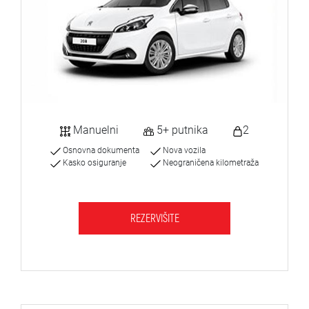
Manuelni
5+ putnika
2
Osnovna dokumenta
Nova vozila
Kasko osiguranje
Neograničena kilometraža
REZERVIŠITE