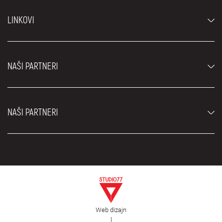
Automobili
LINKOVI
Džipovi i SUV vozila
Luksuzni automobili
Najčešća pitanja
Cene
NAŠI PARTNERI
Uslovi najma
Rent a car vozila
Blog
Rent a car Beograd ZIM
O nama
NAŠI PARTNERI
Fahrschule Zürich
Lokacije
Rent a car Beograd Royal
Kontakt
Rent a car Beograd Atos
Car rental Beograd
EDePro
Rent a car Beograd Aldi
Flughafen taxi Wien
Iznajmljivanje kombija
Selidbe Beograd
Otkup automobila
Web dizajn
Estetska hirurgija Royal
|