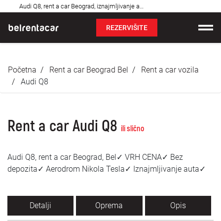
Najčešća
Audi Q8, rent a car Beograd, iznajmljivanje auta: Bel✓
pitanja
REZERVIŠITE
Iznajmljivanje vozila
Početna
Rent a car Beograd Bel
Rent a car vozila
Cene
Audi Q8
Uslovi najma
Rent a car Audi Q8
O nama
ili slično
Najčešća pitanja
Audi Q8, rent a car Beograd, Bel✓ VRH CENA✓ Bez
depozita✓ Aerodrom Nikola Tesla✓ Iznajmljivanje auta✓
Blog
Kontakt
Detalji
Oprema
Opis