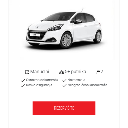
Manuelni
5+ putnika
2
Osnovna dokumenta
Nova vozila
Kasko osiguranje
Neograničena kilometraža
REZERVIŠITE