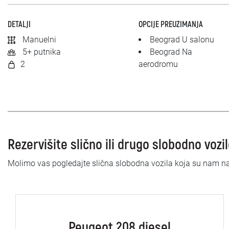
DETALJI
OPCIJE PREUZIMANJA
Manuelni
Beograd U salonu
5+ putnika
Beograd Na
2
aerodromu
Rezervišite slično ili drugo slobodno vozi
Molimo vas pogledajte slična slobodna vozila koja su nam n
Peugeot 208 diesel