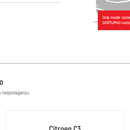
Ovaj model vozila
DOSTUPNO vozilo
lo
a raspolaganju
Citroen C3