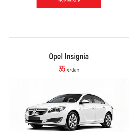
REZERVIŠITE
Opel Insignia
35
€/dan