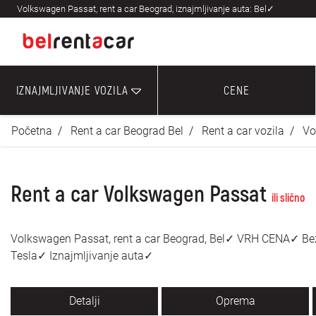
Volkswagen Passat, rent a car Beograd, iznajmljivanje auta: Bel✓
IZNAJMLJIVANJE VOZILA
CENE
Početna
Rent a car Beograd Bel
Rent a car vozila
Vo
Rent a car Volkswagen Passat
ili slično
Volkswagen Passat, rent a car Beograd, Bel✓ VRH CENA✓ Be
Tesla✓ Iznajmljivanje auta✓
Detalji
Oprema