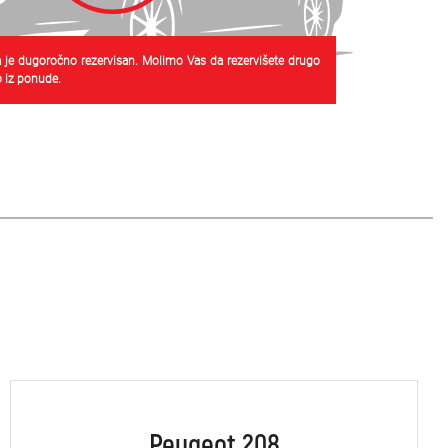
 je dugoročno rezervisan. Molimo Vas da rezervišete drugo
 iz ponude.
Peugeot 208