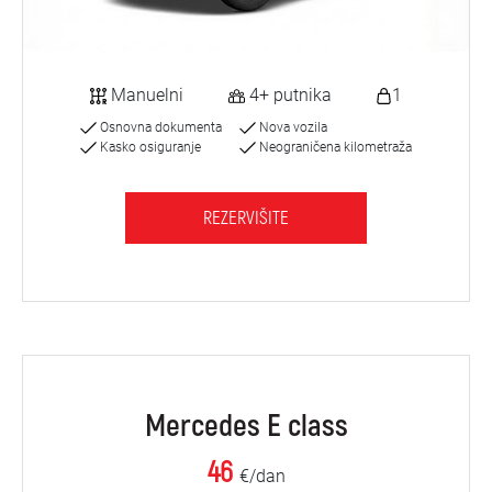
Manuelni
4+ putnika
1
Osnovna dokumenta
Nova vozila
Kasko osiguranje
Neograničena kilometraža
REZERVIŠITE
Mercedes E class
46
€/dan