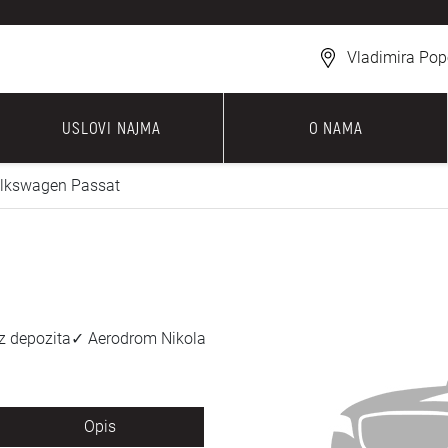
Vladimira Pop
USLOVI NAJMA
O NAMA
lkswagen Passat
z depozita✓ Aerodrom Nikola
Opis