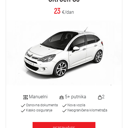
23
€/dan
Manuelni
5+ putnika
2
Osnovna dokumenta
Nova vozila
Kasko osiguranje
Neograničena kilometraža