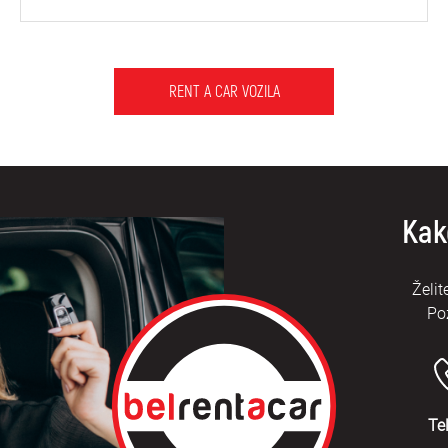
RENT A CAR VOZILA
Kak
Želit
Po
Te