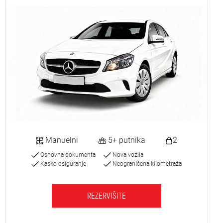
Manuelni
5+ putnika
2
Osnovna dokumenta
Nova vozila
Kasko osiguranje
Neograničena kilometraža
REZERVIŠITE