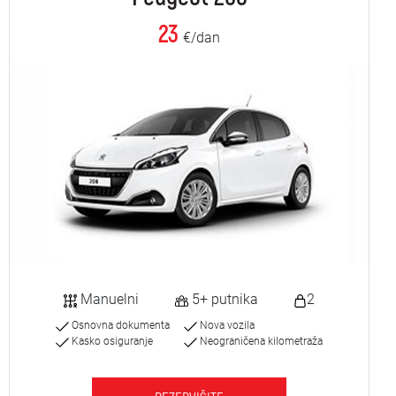
23
€/dan
Manuelni
5+ putnika
2
Osnovna dokumenta
Nova vozila
Kasko osiguranje
Neograničena kilometraža