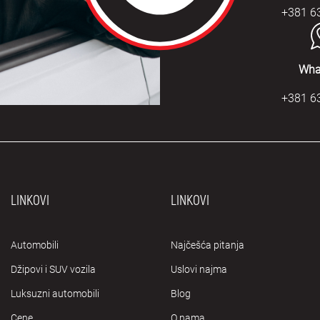
+381 6
Wha
+381 6
LINKOVI
LINKOVI
Automobili
Najčešća pitanja
Džipovi i SUV vozila
Uslovi najma
Luksuzni automobili
Blog
Cene
O nama