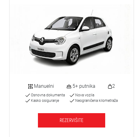
Manuelni
5+ putnika
2
Osnovna dokumenta
Nova vozila
Kasko osiguranje
Neograničena kilometraža
REZERVIŠITE