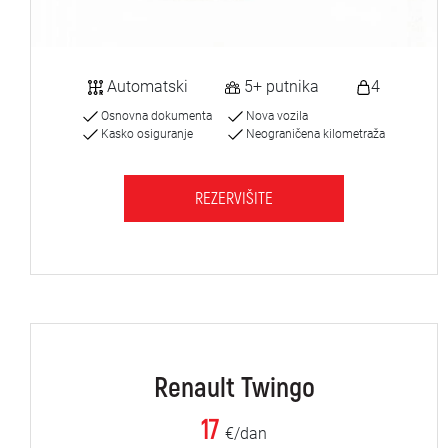
Automatski
5+ putnika
4
Osnovna dokumenta
Nova vozila
Kasko osiguranje
Neograničena kilometraža
REZERVIŠITE
Renault Twingo
17
€/dan