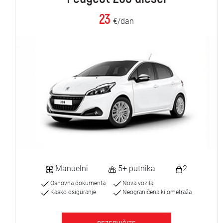
23
€/dan
Manuelni
5+ putnika
2
Osnovna dokumenta
Nova vozila
Kasko osiguranje
Neograničena kilometraža