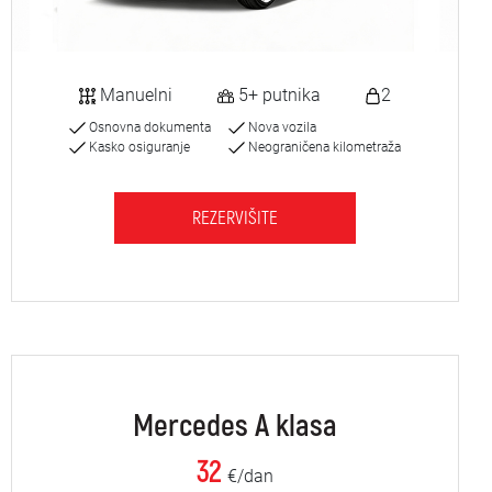
Manuelni
5+ putnika
2
Osnovna dokumenta
Nova vozila
Kasko osiguranje
Neograničena kilometraža
REZERVIŠITE
Mercedes A klasa
32
€/dan