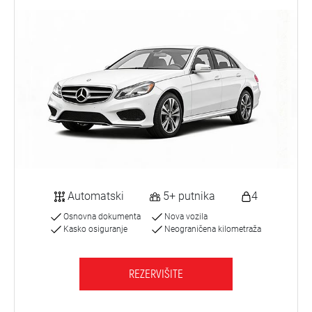
Automatski
5+ putnika
4
Osnovna dokumenta
Nova vozila
Kasko osiguranje
Neograničena kilometraža
REZERVIŠITE