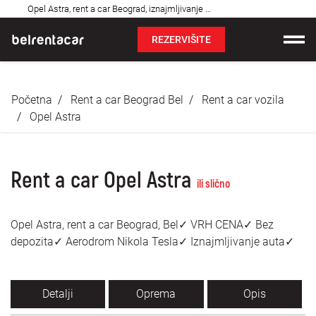
Najčešća
Opel Astra, rent a car Beograd, iznajmljivanje auta: Bel✓
pitanja
REZERVIŠITE
Iznajmljivanje vozila
Početna
Rent a car Beograd Bel
Rent a car vozila
Cene
Opel Astra
Uslovi najma
Rent a car Opel Astra
O nama
ili slično
Najčešća pitanja
Opel Astra, rent a car Beograd, Bel✓ VRH CENA✓ Bez
depozita✓ Aerodrom Nikola Tesla✓ Iznajmljivanje auta✓
Blog
Kontakt
Detalji
Oprema
Opis