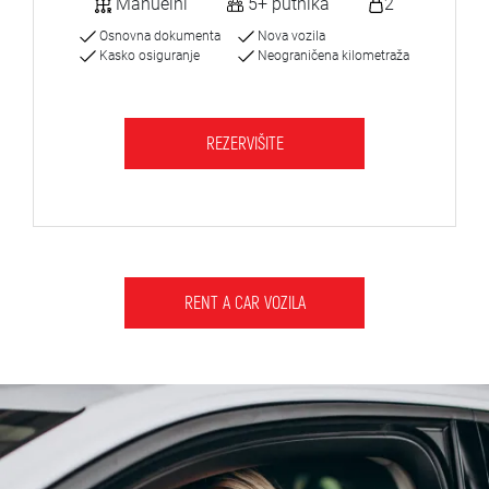
Manuelni
5+ putnika
2
Osnovna dokumenta
Nova vozila
Kasko osiguranje
Neograničena kilometraža
REZERVIŠITE
RENT A CAR VOZILA