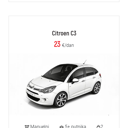
Citroen C3
23
€/dan
Manuelni
5+ putnika
2