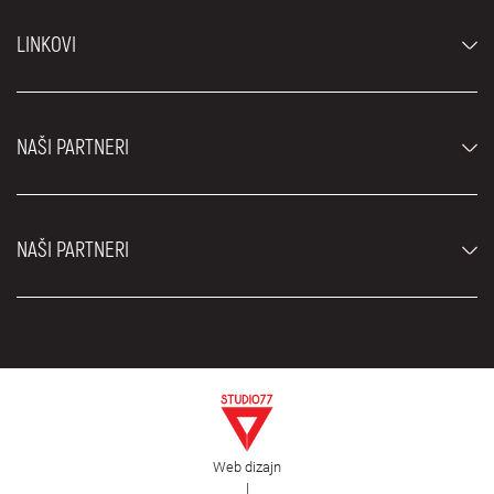
Automobili
LINKOVI
Džipovi i SUV vozila
Luksuzni automobili
Najčešća pitanja
Cene
NAŠI PARTNERI
Uslovi najma
Rent a car vozila
Blog
Rent a car Beograd ZIM
O nama
NAŠI PARTNERI
Fahrschule Zürich
Lokacije
Rent a car Beograd Royal
Kontakt
Rent a car Beograd Atos
Car rental Beograd
EDePro
Rent a car Beograd Aldi
Flughafen taxi Wien
Iznajmljivanje kombija
Selidbe Beograd
Otkup automobila
Web dizajn
Estetska hirurgija Royal
|