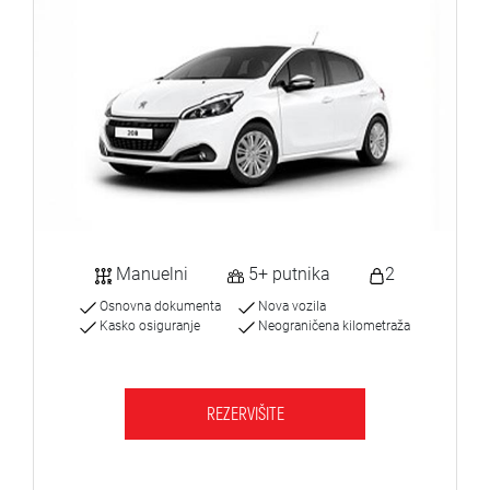
Manuelni
5+ putnika
2
Osnovna dokumenta
Nova vozila
Kasko osiguranje
Neograničena kilometraža
REZERVIŠITE