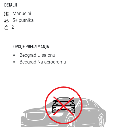
SRPSKI
DETALJI
Manuelni
СРПСКИ
5+ putnika
2
ENGLISH
OPCIJE PREUZIMANJA
Beograd U salonu
Beograd Na aerodromu