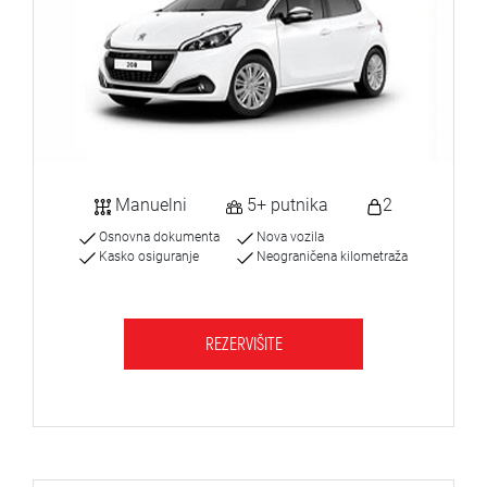
Manuelni
5+ putnika
2
Osnovna dokumenta
Nova vozila
Kasko osiguranje
Neograničena kilometraža
REZERVIŠITE