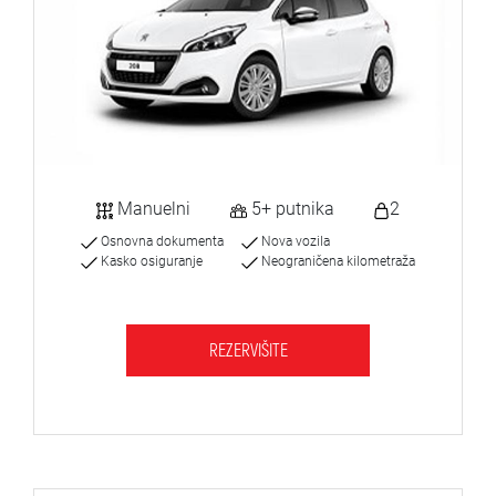
Manuelni
5+ putnika
2
Osnovna dokumenta
Nova vozila
Kasko osiguranje
Neograničena kilometraža
REZERVIŠITE