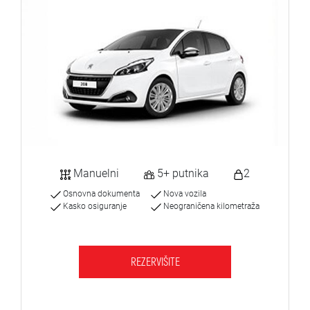
Manuelni
5+ putnika
2
Osnovna dokumenta
Nova vozila
Kasko osiguranje
Neograničena kilometraža
REZERVIŠITE