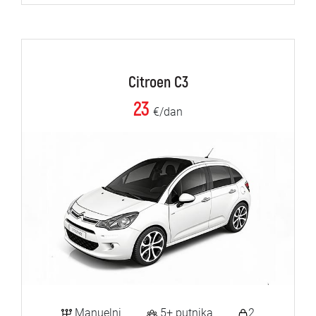
Citroen C3
23
€/dan
Manuelni
5+ putnika
2