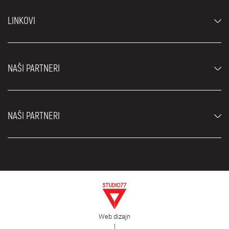
Automobili
LINKOVI
Džipovi i SUV vozila
Luksuzni automobili
Najčešća pitanja
Cene
NAŠI PARTNERI
Uslovi najma
Rent a car vozila
Blog
Rent a car Beograd ZIM
O nama
NAŠI PARTNERI
Fahrschule Zürich
Lokacije
Rent a car Beograd Royal
Kontakt
Rent a car Beograd Atos
Car rental Beograd
EDePro
Rent a car Beograd Aldi
Flughafen taxi Wien
Iznajmljivanje kombija
Selidbe Beograd
Otkup automobila
Web dizajn
Estetska hirurgija Royal
|