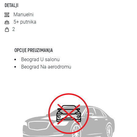
SRPSKI
DETALJI
Manuelni
СРПСКИ
5+ putnika
2
ENGLISH
OPCIJE PREUZIMANJA
Beograd U salonu
Beograd Na aerodromu