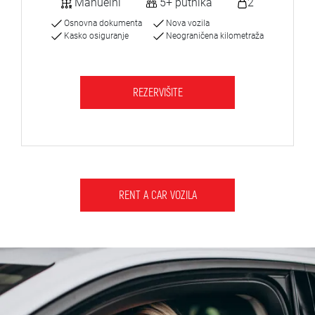
Manuelni
5+ putnika
2
Osnovna dokumenta
Nova vozila
Kasko osiguranje
Neograničena kilometraža
REZERVIŠITE
RENT A CAR VOZILA