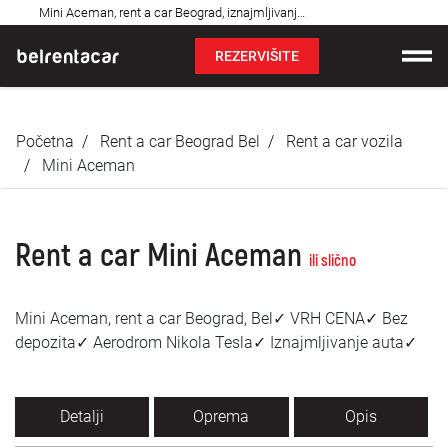
Najčešća
Mini Aceman, rent a car Beograd, iznajmljivanje auta: Bel✓
pitanja
REZERVIŠITE
Iznajmljivanje vozila
Početna
Rent a car Beograd Bel
Rent a car vozila
Cene
Mini Aceman
Uslovi najma
Rent a car Mini Aceman
O nama
ili slično
Najčešća pitanja
Mini Aceman, rent a car Beograd, Bel✓ VRH CENA✓ Bez
depozita✓ Aerodrom Nikola Tesla✓ Iznajmljivanje auta✓
Blog
Kontakt
Detalji
Oprema
Opis