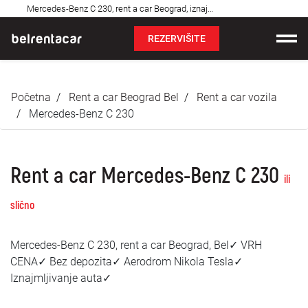
Najčešća
Mercedes-Benz C 230, rent a car Beograd, iznajmljivanje auta: Bel✓
pitanja
REZERVIŠITE
Iznajmljivanje vozila
Početna
Rent a car Beograd Bel
Rent a car vozila
Cene
Mercedes-Benz C 230
Uslovi najma
Rent a car Mercedes-Benz C 230
O nama
ili
slično
Najčešća pitanja
Mercedes-Benz C 230, rent a car Beograd, Bel✓ VRH
Blog
CENA✓ Bez depozita✓ Aerodrom Nikola Tesla✓
Iznajmljivanje auta✓
Kontakt