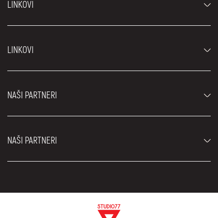
LINKOVI
Automobili
LINKOVI
Džipovi i SUV vozila
Luksuzni automobili
Najčešća pitanja
Cene
NAŠI PARTNERI
Uslovi najma
Rent a car vozila
Blog
Rent a car Beograd ZIM
O nama
NAŠI PARTNERI
Fahrschule Zürich
Lokacije
Rent a car Beograd Royal
Kontakt
Rent a car Beograd Atos
Car rental Beograd
EDePro
Rent a car Beograd Aldi
Flughafen taxi Wien
Iznajmljivanje kombija