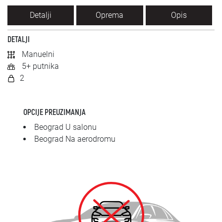
SRPSKI
Detalji
Oprema
Opis
СРПСКИ
DETALJI
Manuelni
ENGLISH
5+ putnika
2
OPCIJE PREUZIMANJA
Beograd U salonu
Beograd Na aerodromu