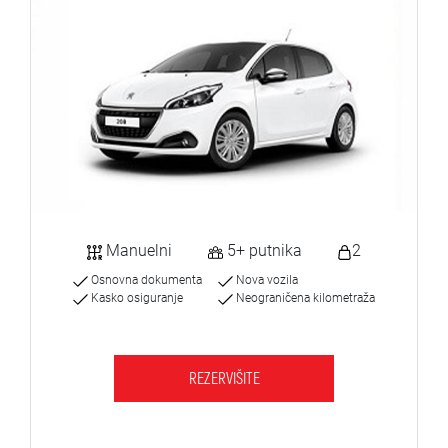
Manuelni
5+ putnika
2
Osnovna dokumenta
Nova vozila
Kasko osiguranje
Neograničena kilometraža
REZERVIŠITE