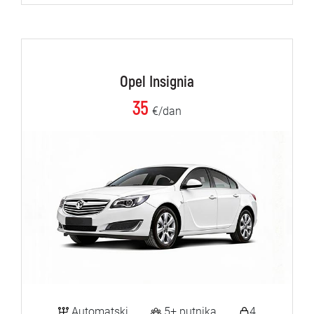
Opel Insignia
35
€/dan
Automatski
5+ putnika
4