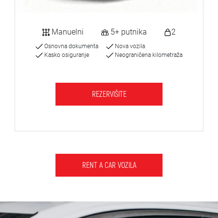
Manuelni
5+ putnika
2
Osnovna dokumenta
Nova vozila
Kasko osiguranje
Neograničena kilometraža
REZERVIŠITE
RENT A CAR VOZILA