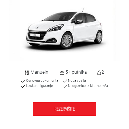
Manuelni
5+ putnika
2
Osnovna dokumenta
Nova vozila
Kasko osiguranje
Neograničena kilometraža
REZERVIŠITE