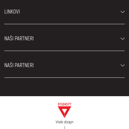
Automobili
LINKOVI
Džipovi i SUV vozila
Luksuzni automobili
Najčešća pitanja
Cene
NAŠI PARTNERI
Uslovi najma
Rent a car vozila
Blog
Rent a car Beograd ZIM
O nama
NAŠI PARTNERI
Fahrschule Zürich
Lokacije
Rent a car Beograd Royal
Kontakt
Rent a car Beograd Atos
Car rental Beograd
EDePro
Rent a car Beograd Aldi
Flughafen taxi Wien
Iznajmljivanje kombija
Selidbe Beograd
Otkup automobila
Web dizajn
Estetska hirurgija Royal
|