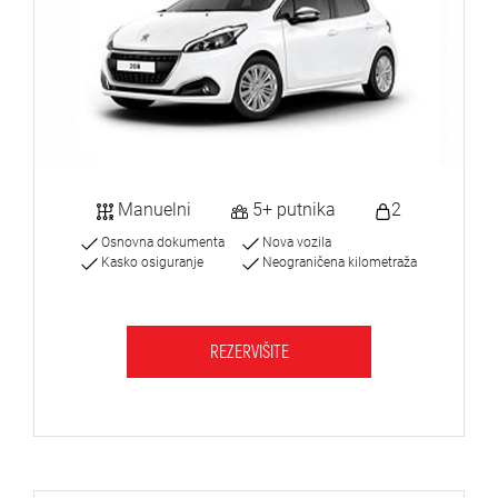
Manuelni
5+ putnika
2
Osnovna dokumenta
Nova vozila
Kasko osiguranje
Neograničena kilometraža
REZERVIŠITE