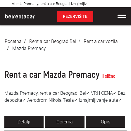
Najčešća
Mazda Premacy, rent a car Beograd, iznajmljivanje auta: Bel✓
pitanja
REZERVIŠITE
Iznajmljivanje vozila
Početna
Rent a car Beograd Bel
Rent a car vozila
Cene
Mazda Premacy
Uslovi najma
Rent a car Mazda Premacy
O nama
ili slično
Najčešća pitanja
Mazda Premacy, rent a car Beograd, Bel✓ VRH CENA✓ Bez
depozita✓ Aerodrom Nikola Tesla✓ Iznajmljivanje auta✓
Blog
Kontakt
Detalji
Oprema
Opis