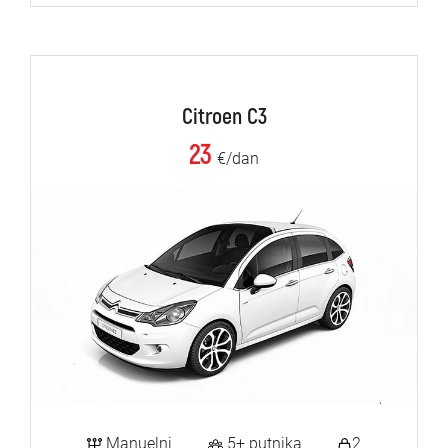
Citroen C3
23
€/dan
Manuelni
5+ putnika
2