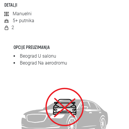
SRPSKI
DETALJI
Manuelni
СРПСКИ
5+ putnika
2
ENGLISH
OPCIJE PREUZIMANJA
Beograd U salonu
Beograd Na aerodromu