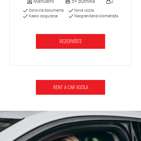
Manuelni
5+ putnika
2
Osnovna dokumenta
Nova vozila
Kasko osiguranje
Neograničena kilometraža
REZERVIŠITE
RENT A CAR VOZILA