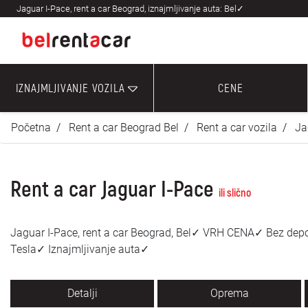
Jaguar I-Pace, rent a car Beograd, iznajmljivanje auta: Bel✓
IZNAJMLJIVANJE VOZILA
CENE
Početna
Rent a car Beograd Bel
Rent a car vozila
Ja
Rent a car Jaguar I-Pace
ili slično
Jaguar I-Pace, rent a car Beograd, Bel✓ VRH CENA✓ Bez dep
Tesla✓ Iznajmljivanje auta✓
Detalji
Oprema