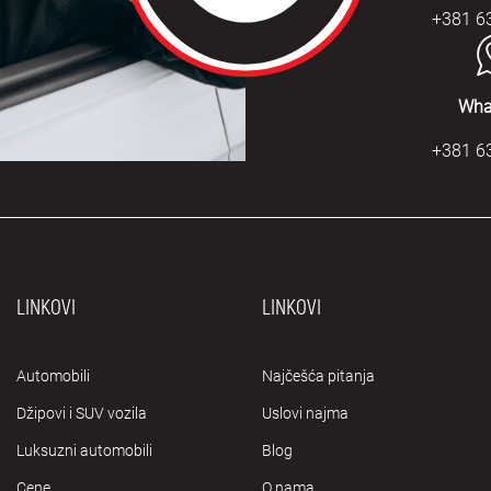
+381 6
Wha
+381 6
LINKOVI
LINKOVI
Automobili
Najčešća pitanja
Džipovi i SUV vozila
Uslovi najma
Luksuzni automobili
Blog
Cene
O nama