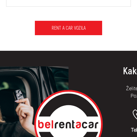
RENT A CAR VOZILA
Kak
Želit
Po
Te