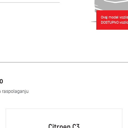
Ovaj model vozila
DOSTUPNO vozilo
lo
a raspolaganju
Citroen C3