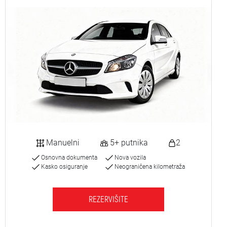
Manuelni
5+ putnika
2
Osnovna dokumenta
Nova vozila
Kasko osiguranje
Neograničena kilometraža
REZERVIŠITE