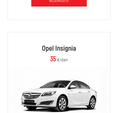
REZERVIŠITE
Opel Insignia
35
€/dan