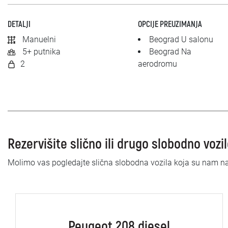
DETALJI
OPCIJE PREUZIMANJA
Manuelni
Beograd U salonu
5+ putnika
Beograd Na
2
aerodromu
Rezervišite slično ili drugo slobodno vozi
Molimo vas pogledajte slična slobodna vozila koja su nam n
Peugeot 208 diesel