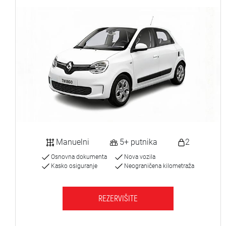
Manuelni
5+ putnika
2
Osnovna dokumenta
Nova vozila
Kasko osiguranje
Neograničena kilometraža
REZERVIŠITE