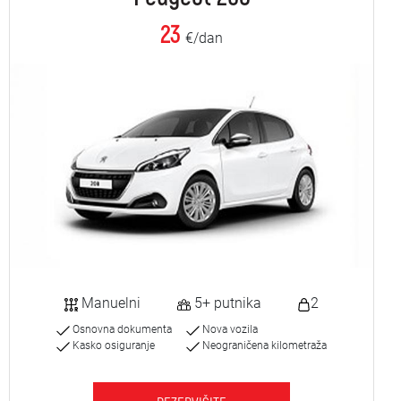
23
€/dan
Manuelni
5+ putnika
2
Osnovna dokumenta
Nova vozila
Kasko osiguranje
Neograničena kilometraža