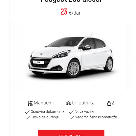
23
€/dan
Manuelni
5+ putnika
2
Osnovna dokumenta
Nova vozila
Kasko osiguranje
Neograničena kilometraža