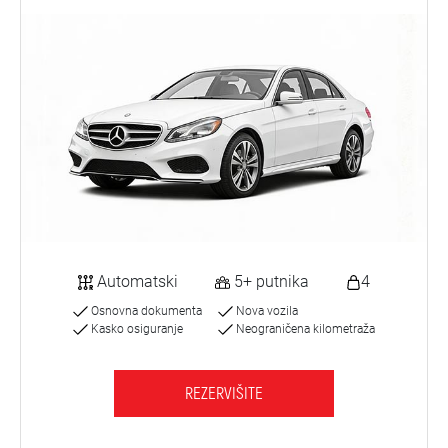
Automatski
5+ putnika
4
Osnovna dokumenta
Nova vozila
Kasko osiguranje
Neograničena kilometraža
REZERVIŠITE