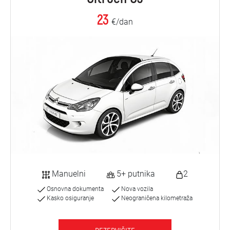
23
€/dan
Manuelni
5+ putnika
2
Osnovna dokumenta
Nova vozila
Kasko osiguranje
Neograničena kilometraža