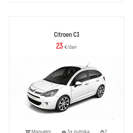
Citroen C3
23
€/dan
Manuelni
5+ putnika
2