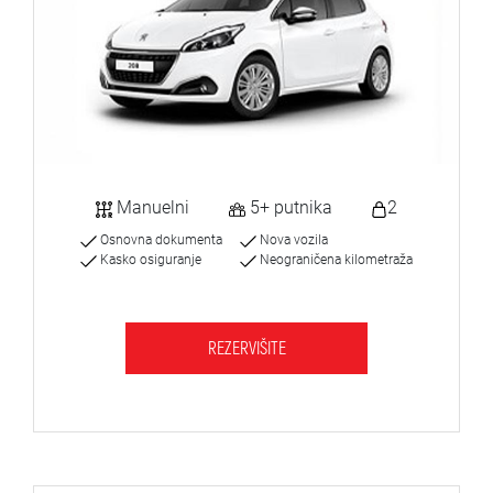
Manuelni
5+ putnika
2
Osnovna dokumenta
Nova vozila
Kasko osiguranje
Neograničena kilometraža
REZERVIŠITE