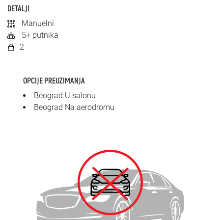
SRPSKI
DETALJI
Manuelni
СРПСКИ
5+ putnika
2
ENGLISH
OPCIJE PREUZIMANJA
Beograd U salonu
Beograd Na aerodromu