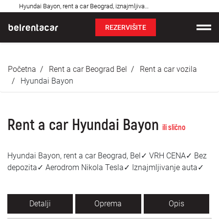
Najčešća
Hyundai Bayon, rent a car Beograd, iznajmljivanje auta: Bel✓
pitanja
REZERVIŠITE
Iznajmljivanje vozila
Početna
Rent a car Beograd Bel
Rent a car vozila
Cene
Hyundai Bayon
Uslovi najma
Rent a car Hyundai Bayon
O nama
ili slično
Najčešća pitanja
Hyundai Bayon, rent a car Beograd, Bel✓ VRH CENA✓ Bez
depozita✓ Aerodrom Nikola Tesla✓ Iznajmljivanje auta✓
Blog
Kontakt
Detalji
Oprema
Opis