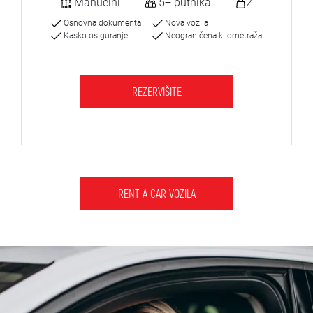
Manuelni
5+ putnika
2
Osnovna dokumenta
Nova vozila
Kasko osiguranje
Neograničena kilometraža
REZERVIŠITE
RENT A CAR VOZILA