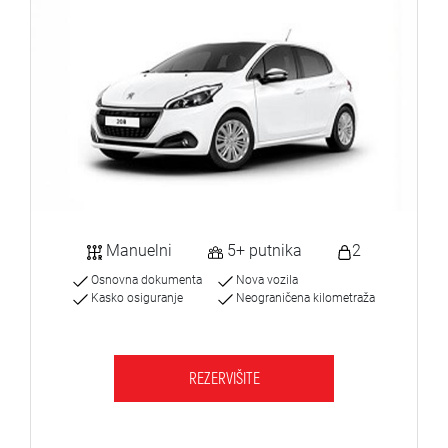
Manuelni
5+ putnika
2
Osnovna dokumenta
Nova vozila
Kasko osiguranje
Neograničena kilometraža
REZERVIŠITE