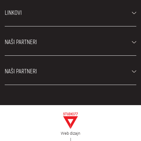
Automobili
LINKOVI
Džipovi i SUV vozila
Luksuzni automobili
Najčešća pitanja
Cene
NAŠI PARTNERI
Uslovi najma
Rent a car vozila
Blog
Rent a car Beograd ZIM
O nama
NAŠI PARTNERI
Fahrschule Zürich
Lokacije
Rent a car Beograd Royal
Kontakt
Rent a car Beograd Atos
Car rental Beograd
EDePro
Rent a car Beograd Aldi
Flughafen taxi Wien
Iznajmljivanje kombija
Selidbe Beograd
Otkup automobila
Web dizajn
Estetska hirurgija Royal
|