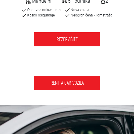
Manuelni
5+ putnika
2
Osnovna dokumenta
Nova vozila
Kasko osiguranje
Neograničena kilometraža
REZERVIŠITE
RENT A CAR VOZILA