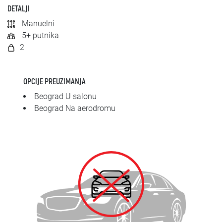
SRPSKI
DETALJI
Manuelni
СРПСКИ
5+ putnika
2
ENGLISH
OPCIJE PREUZIMANJA
Beograd U salonu
Beograd Na aerodromu