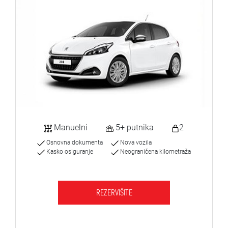
Manuelni
5+ putnika
2
Osnovna dokumenta
Nova vozila
Kasko osiguranje
Neograničena kilometraža
REZERVIŠITE