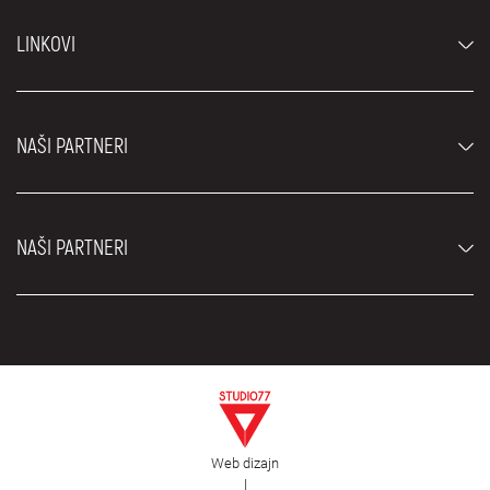
Automobili
LINKOVI
Džipovi i SUV vozila
Luksuzni automobili
Najčešća pitanja
Cene
NAŠI PARTNERI
Uslovi najma
Rent a car vozila
Blog
Rent a car Beograd ZIM
O nama
NAŠI PARTNERI
Fahrschule Zürich
Lokacije
Rent a car Beograd Royal
Kontakt
Rent a car Beograd Atos
Car rental Beograd
EDePro
Rent a car Beograd Aldi
Flughafen taxi Wien
Iznajmljivanje kombija
Selidbe Beograd
Otkup automobila
Web dizajn
Estetska hirurgija Royal
|