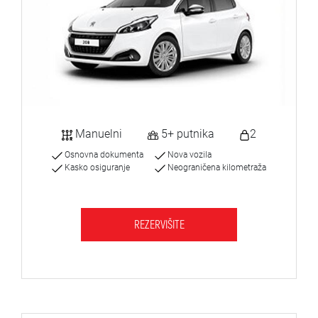
Manuelni
5+ putnika
2
Osnovna dokumenta
Nova vozila
Kasko osiguranje
Neograničena kilometraža
REZERVIŠITE