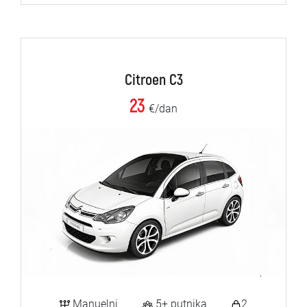
Citroen C3
23
€/dan
Manuelni
5+ putnika
2