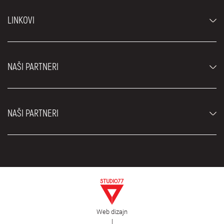
Automobili
LINKOVI
Džipovi i SUV vozila
Luksuzni automobili
Najčešća pitanja
Cene
NAŠI PARTNERI
Uslovi najma
Rent a car vozila
Blog
Rent a car Beograd ZIM
O nama
NAŠI PARTNERI
Fahrschule Zürich
Lokacije
Rent a car Beograd Royal
Kontakt
Rent a car Beograd Atos
Car rental Beograd
EDePro
Rent a car Beograd Aldi
Flughafen taxi Wien
Iznajmljivanje kombija
Selidbe Beograd
Otkup automobila
Web dizajn
Estetska hirurgija Royal
|