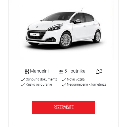
Manuelni
5+ putnika
2
Osnovna dokumenta
Nova vozila
Kasko osiguranje
Neograničena kilometraža
REZERVIŠITE