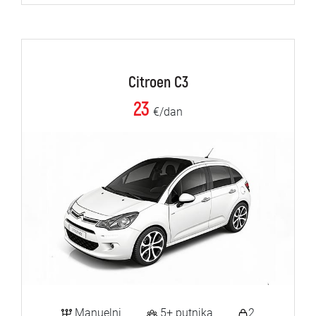
Citroen C3
23
€/dan
Manuelni
5+ putnika
2