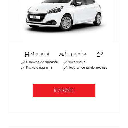
Manuelni
5+ putnika
2
Osnovna dokumenta
Nova vozila
Kasko osiguranje
Neograničena kilometraža
REZERVIŠITE