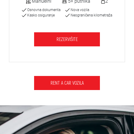
Manuelni
5+ putnika
2
Osnovna dokumenta
Nova vozila
Kasko osiguranje
Neograničena kilometraža
REZERVIŠITE
RENT A CAR VOZILA