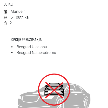
SRPSKI
DETALJI
Manuelni
СРПСКИ
5+ putnika
2
ENGLISH
OPCIJE PREUZIMANJA
Beograd U salonu
Beograd Na aerodromu