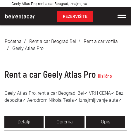
Najčešća
Geely Atlas Pro, rent a car Beograd, iznajmljivanje auta: Bel✓
pitanja
REZERVIŠITE
Iznajmljivanje vozila
Početna
Rent a car Beograd Bel
Rent a car vozila
Cene
Geely Atlas Pro
Uslovi najma
Rent a car Geely Atlas Pro
O nama
ili slično
Najčešća pitanja
Geely Atlas Pro, rent a car Beograd, Bel✓ VRH CENA✓ Bez
depozita✓ Aerodrom Nikola Tesla✓ Iznajmljivanje auta✓
Blog
Kontakt
Detalji
Oprema
Opis