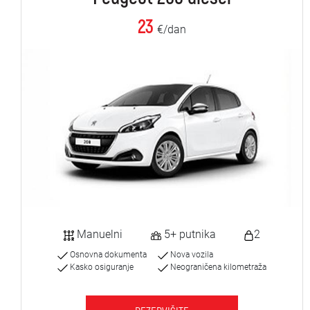
23
€/dan
Manuelni
5+ putnika
2
Osnovna dokumenta
Nova vozila
Kasko osiguranje
Neograničena kilometraža