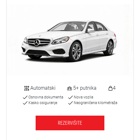
Automatski
5+ putnika
4
Osnovna dokumenta
Nova vozila
Kasko osiguranje
Neograničena kilometraža
REZERVIŠITE