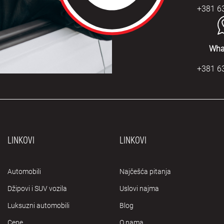
+381 6
Wha
+381 6
LINKOVI
LINKOVI
Automobili
Najčešća pitanja
Džipovi i SUV vozila
Uslovi najma
Luksuzni automobili
Blog
Cene
O nama