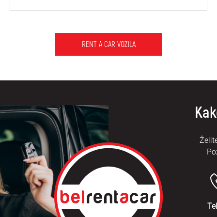
RENT A CAR VOZILA
Kak
Želit
Po
Te