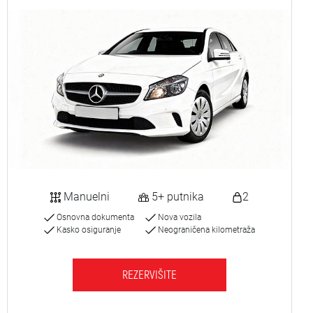
Manuelni
5+ putnika
2
Osnovna dokumenta
Nova vozila
Kasko osiguranje
Neograničena kilometraža
REZERVIŠITE