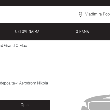
Vladimira Pop
USLOVI NAJMA
O NAMA
rd Grand C-Max
 depozita✓ Aerodrom Nikola
Opis