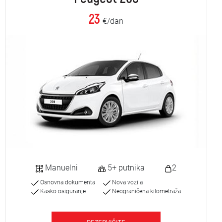
23
€/dan
Manuelni
5+ putnika
2
Osnovna dokumenta
Nova vozila
Kasko osiguranje
Neograničena kilometraža