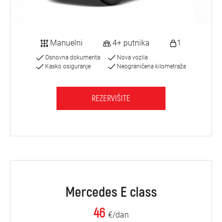
Manuelni
4+ putnika
1
Osnovna dokumenta
Nova vozila
Kasko osiguranje
Neograničena kilometraža
REZERVIŠITE
Mercedes E class
46
€/dan