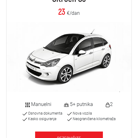
23
€/dan
Manuelni
5+ putnika
2
Osnovna dokumenta
Nova vozila
Kasko osiguranje
Neograničena kilometraža