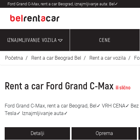
Ford Grand C-Max, rent a car Beograd, iznajmljivanje auta: Bel✓
IZNAJMLJIVANJE VOZILA
CENE
Početna
Rent a car Beograd Bel
Rent a car vozila
Fo
Rent a car Ford Grand C-Max
ili slično
Ford Grand C-Max, rent a car Beograd, Bel✓ VRH CENA✓ Bez
Tesla✓ Iznajmljivanje auta✓
Detalji
Oprema