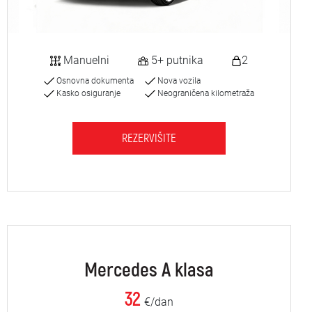
Manuelni
5+ putnika
2
Osnovna dokumenta
Nova vozila
Kasko osiguranje
Neograničena kilometraža
REZERVIŠITE
Mercedes A klasa
32
€/dan