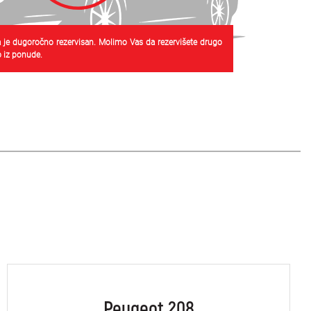
 je dugoročno rezervisan. Molimo Vas da rezervišete drugo
 iz ponude.
Peugeot 208