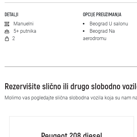
DETALJI
OPCIJE PREUZIMANJA
Manuelni
Beograd U salonu
5+ putnika
Beograd Na
2
aerodromu
Rezervišite slično ili drugo slobodno vozi
Molimo vas pogledajte slična slobodna vozila koja su nam n
Peugeot 208 diesel