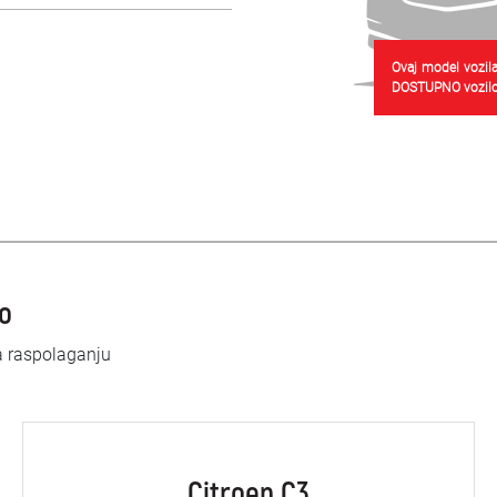
Ovaj model vozila
DOSTUPNO vozilo
lo
a raspolaganju
Citroen C3