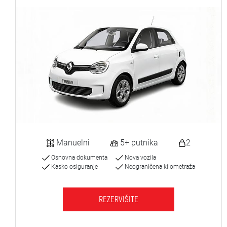
Manuelni
5+ putnika
2
Osnovna dokumenta
Nova vozila
Kasko osiguranje
Neograničena kilometraža
REZERVIŠITE