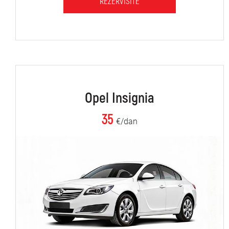
REZERVIŠITE
Opel Insignia
35
€/dan