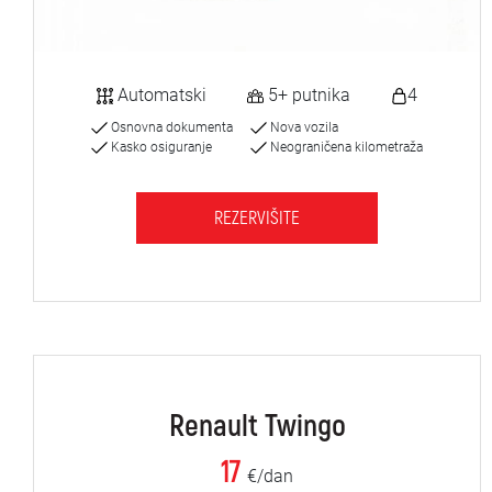
Automatski
5+ putnika
4
Osnovna dokumenta
Nova vozila
Kasko osiguranje
Neograničena kilometraža
REZERVIŠITE
Renault Twingo
17
€/dan