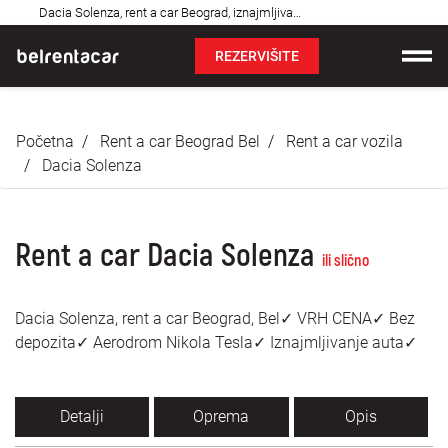
Najčešća
Dacia Solenza, rent a car Beograd, iznajmljivanje auta: Bel✓
pitanja
REZERVIŠITE
Iznajmljivanje vozila
Početna
Rent a car Beograd Bel
Rent a car vozila
Cene
Dacia Solenza
Uslovi najma
Rent a car Dacia Solenza
O nama
ili slično
Najčešća pitanja
Dacia Solenza, rent a car Beograd, Bel✓ VRH CENA✓ Bez
depozita✓ Aerodrom Nikola Tesla✓ Iznajmljivanje auta✓
Blog
Kontakt
Detalji
Oprema
Opis