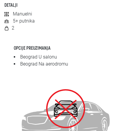
SRPSKI
DETALJI
Manuelni
СРПСКИ
5+ putnika
2
ENGLISH
OPCIJE PREUZIMANJA
Beograd U salonu
Beograd Na aerodromu