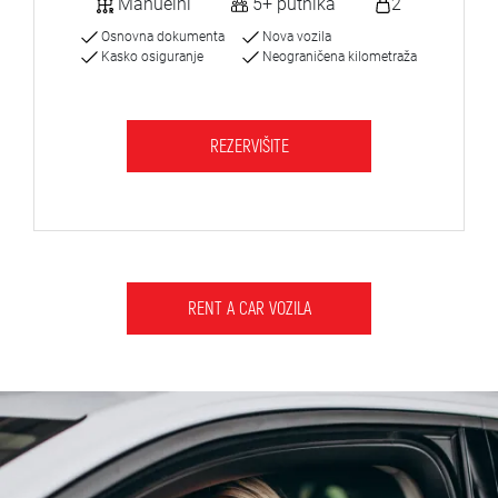
Manuelni
5+ putnika
2
Osnovna dokumenta
Nova vozila
Kasko osiguranje
Neograničena kilometraža
REZERVIŠITE
RENT A CAR VOZILA