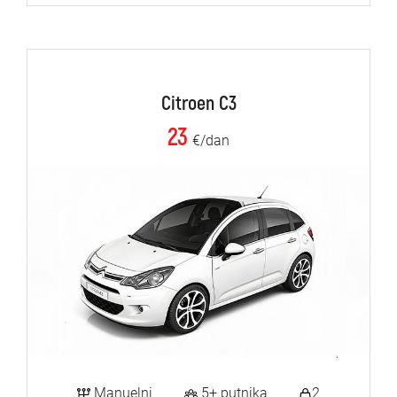
Citroen C3
23
€/dan
Manuelni
5+ putnika
2