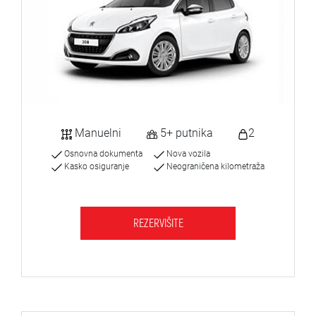
Manuelni
5+ putnika
2
Osnovna dokumenta
Nova vozila
Kasko osiguranje
Neograničena kilometraža
REZERVIŠITE