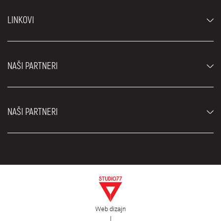
Automobili
LINKOVI
Džipovi i SUV vozila
Luksuzni automobili
Najčešća pitanja
Cene
NAŠI PARTNERI
Uslovi najma
Rent a car vozila
Blog
Rent a car Beograd ZIM
O nama
NAŠI PARTNERI
Fahrschule Zürich
Lokacije
Rent a car Beograd Royal
Kontakt
Rent a car Beograd Atos
Car rental Beograd
EDePro
Rent a car Beograd Aldi
Flughafen taxi Wien
Iznajmljivanje kombija
Selidbe Beograd
Otkup automobila
Web dizajn
Estetska hirurgija Royal
|