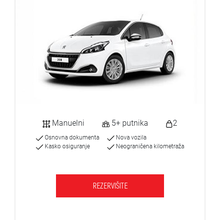
Manuelni
5+ putnika
2
Osnovna dokumenta
Nova vozila
Kasko osiguranje
Neograničena kilometraža
REZERVIŠITE