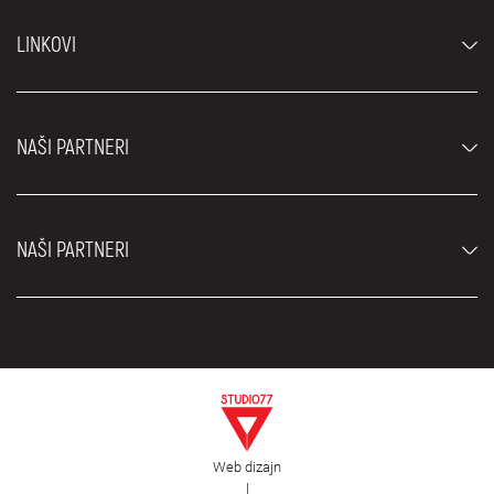
Automobili
LINKOVI
Džipovi i SUV vozila
Luksuzni automobili
Najčešća pitanja
Cene
NAŠI PARTNERI
Uslovi najma
Rent a car vozila
Blog
Rent a car Beograd ZIM
O nama
NAŠI PARTNERI
Fahrschule Zürich
Lokacije
Rent a car Beograd Royal
Kontakt
Rent a car Beograd Atos
Car rental Beograd
EDePro
Rent a car Beograd Aldi
Flughafen taxi Wien
Iznajmljivanje kombija
Selidbe Beograd
Otkup automobila
Web dizajn
Estetska hirurgija Royal
|