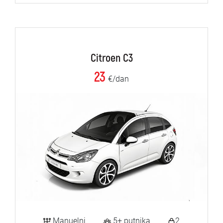
Citroen C3
23
€/dan
Manuelni
5+ putnika
2