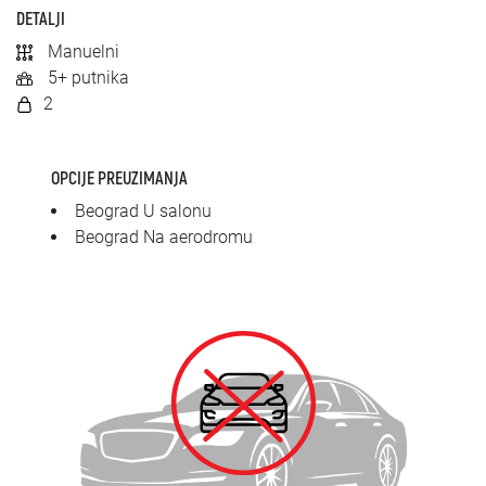
SRPSKI
DETALJI
Manuelni
СРПСКИ
5+ putnika
2
ENGLISH
OPCIJE PREUZIMANJA
Beograd U salonu
Beograd Na aerodromu