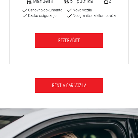
Manuelni
5+ putnika
2
Osnovna dokumenta
Nova vozila
Kasko osiguranje
Neograničena kilometraža
REZERVIŠITE
RENT A CAR VOZILA