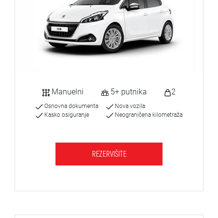
Manuelni
5+ putnika
2
Osnovna dokumenta
Nova vozila
Kasko osiguranje
Neograničena kilometraža
REZERVIŠITE