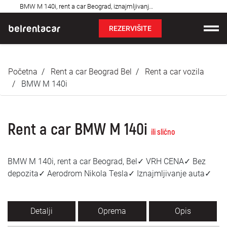
Najčešća
BMW M 140i, rent a car Beograd, iznajmljivanje auta: Bel✓
pitanja
REZERVIŠITE
Iznajmljivanje vozila
Početna
Rent a car Beograd Bel
Rent a car vozila
Cene
BMW M 140i
Uslovi najma
Rent a car BMW M 140i
O nama
ili slično
Najčešća pitanja
BMW M 140i, rent a car Beograd, Bel✓ VRH CENA✓ Bez
depozita✓ Aerodrom Nikola Tesla✓ Iznajmljivanje auta✓
Blog
Kontakt
Detalji
Oprema
Opis