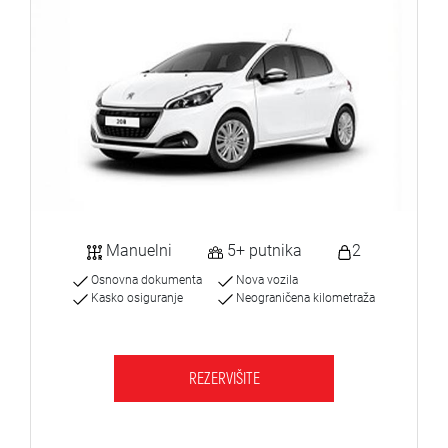
Manuelni
5+ putnika
2
Osnovna dokumenta
Nova vozila
Kasko osiguranje
Neograničena kilometraža
REZERVIŠITE