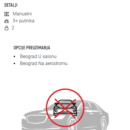
SRPSKI
DETALJI
Manuelni
СРПСКИ
5+ putnika
2
ENGLISH
OPCIJE PREUZIMANJA
Beograd U salonu
Beograd Na aerodromu