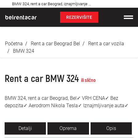
Najčešća
BMW 324, rent a car Beograd, iznajmljivanje auta: Bel✓
pitanja
REZERVIŠITE
Iznajmljivanje vozila
Početna
Rent a car Beograd Bel
Rent a car vozila
Cene
BMW 324
Uslovi najma
Rent a car BMW 324
O nama
ili slično
Najčešća pitanja
BMW 324, rent a car Beograd, Bel✓ VRH CENA✓ Bez
depozita✓ Aerodrom Nikola Tesla✓ Iznajmljivanje auta✓
Blog
Kontakt
Detalji
Oprema
Opis