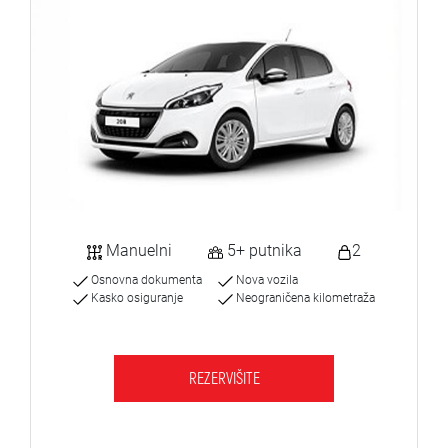
Manuelni
5+ putnika
2
Osnovna dokumenta
Nova vozila
Kasko osiguranje
Neograničena kilometraža
REZERVIŠITE