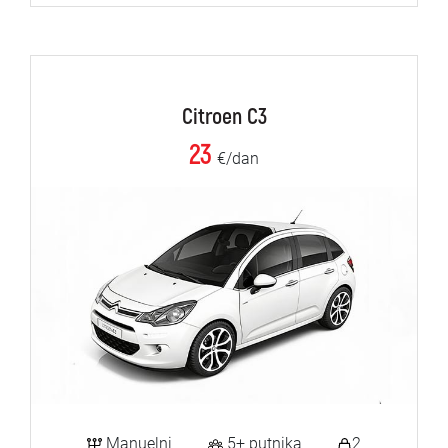
Citroen C3
23
€/dan
Manuelni
5+ putnika
2