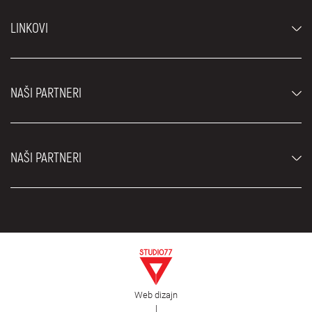
Automobili
LINKOVI
Džipovi i SUV vozila
Luksuzni automobili
Najčešća pitanja
Cene
NAŠI PARTNERI
Uslovi najma
Rent a car vozila
Blog
Rent a car Beograd ZIM
O nama
NAŠI PARTNERI
Fahrschule Zürich
Lokacije
Rent a car Beograd Royal
Kontakt
Rent a car Beograd Atos
Car rental Beograd
EDePro
Rent a car Beograd Aldi
Flughafen taxi Wien
Iznajmljivanje kombija
Selidbe Beograd
Otkup automobila
Web dizajn
Estetska hirurgija Royal
|