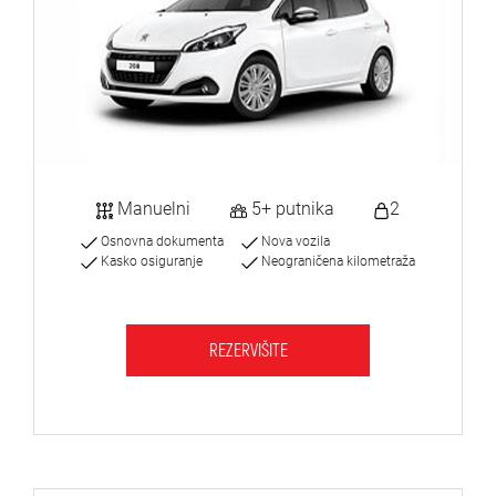
Manuelni
5+ putnika
2
Osnovna dokumenta
Nova vozila
Kasko osiguranje
Neograničena kilometraža
REZERVIŠITE