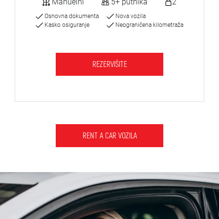
Manuelni
5+ putnika
2
Osnovna dokumenta
Nova vozila
Kasko osiguranje
Neograničena kilometraža
REZERVIŠITE
RENT A CAR VOZILA