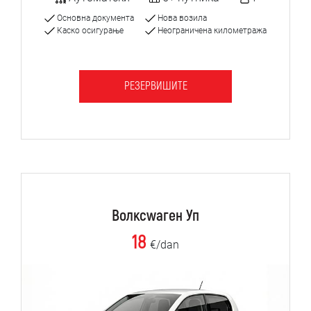
Основна документа
Нова возила
Каско осигурање
Неограничена километража
РЕЗЕРВИШИТЕ
Волксwаген Уп
18
€/dan