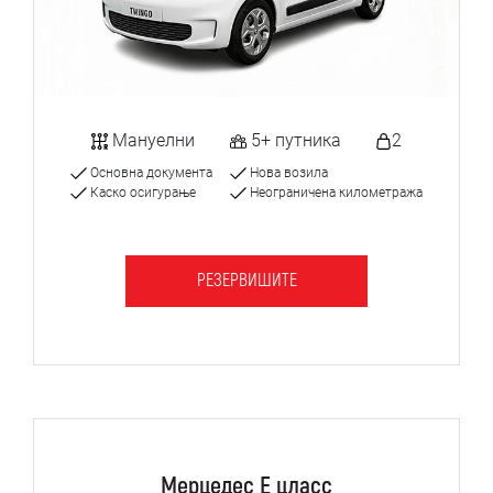
Мануелни
5+ путника
2
Основна документа
Нова возила
Каско осигурање
Неограничена километража
РЕЗЕРВИШИТЕ
Мерцедес Е цласс