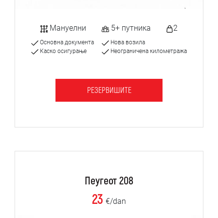
Мануелни
5+ путника
2
Основна документа
Нова возила
Каско осигурање
Неограничена километража
РЕЗЕРВИШИТЕ
Пеугеот 208
23
€/dan