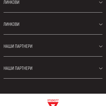
ЛИНКОВИ
Аутомобили
ЛИНКОВИ
Џипови и СУВ возила
Луксузни аутомобили
Најчешћа питања
Цене
НАШИ ПАРТНЕРИ
Услови најма
Рент а кар возила
Блог
Рент а кар Београд ЗИМ
О нама
НАШИ ПАРТНЕРИ
Фахрсцхуле Zürich
Локације
Рент а кар Београд Роyал
Контакт
Рент а кар Београд Атос
Цар рентал Београд
ЕДеПро
Рент а кар Београд Алди
Флугхафен таxи Wиен
Изнајмљивање комбија