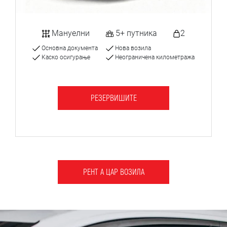
Мануелни
5+ путника
2
Основна документа
Нова возила
Каско осигурање
Неограничена километража
РЕЗЕРВИШИТЕ
РЕНТ А ЦАР ВОЗИЛА