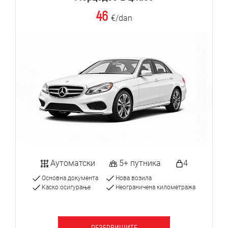
46
€/dan
Аутоматски
5+ путника
4
Основна документа
Нова возила
Каско осигурање
Неограничена километража