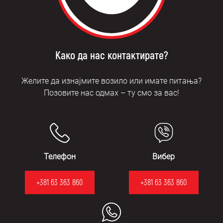
Како да нас контактирате?
Желите да изнајмите возило или имате питања?
Позовите нас одмах – ту смо за вас!
Телефон
Вибер
+381 63 363 860
+381 63 363 860