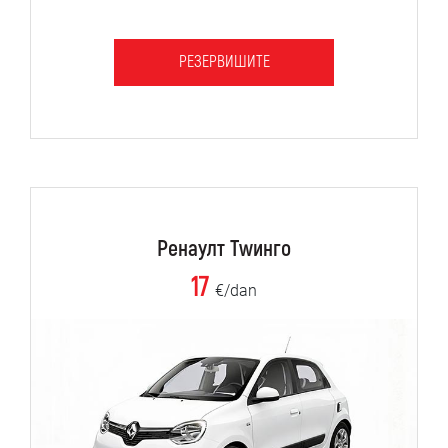
РЕЗЕРВИШИТЕ
Ренаулт Тwинго
17
€/dan