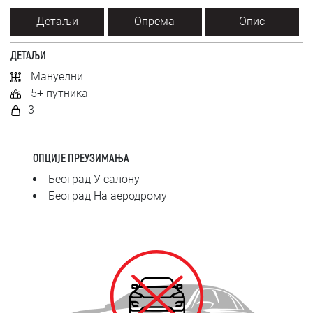
SRPSKI
Детаљи
Опрема
Опис
СРПСКИ
ДЕТАЉИ
Мануелни
ENGLISH
5+ путника
3
ОПЦИЈЕ ПРЕУЗИМАЊА
Београд У салону
Београд На аеродрому