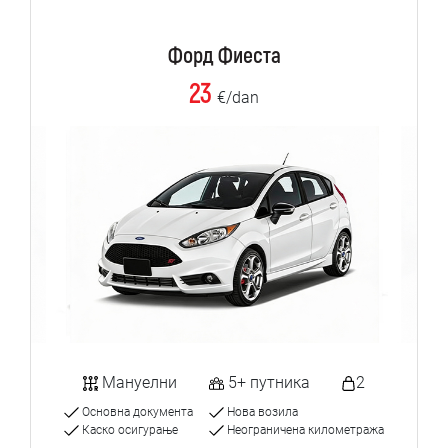
Форд Фиеста
23
€/dan
Мануелни
5+ путника
2
Основна документа
Нова возила
Каско осигурање
Неограничена километража