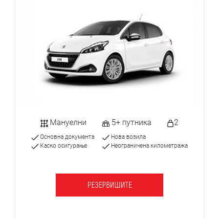
Мануелни
5+ путника
2
Основна документа
Нова возила
Каско осигурање
Неограничена километража
РЕЗЕРВИШИТЕ