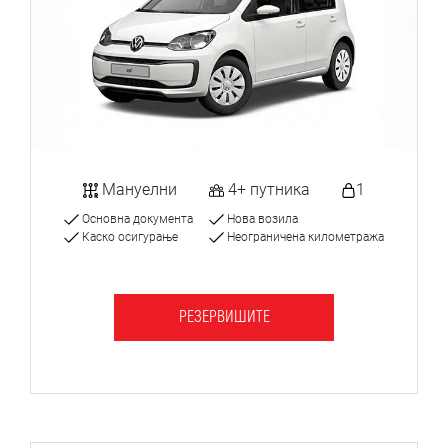
Мануелни
4+ путника
1
Основна документа
Нова возила
Каско осигурање
Неограничена километража
РЕЗЕРВИШИТЕ