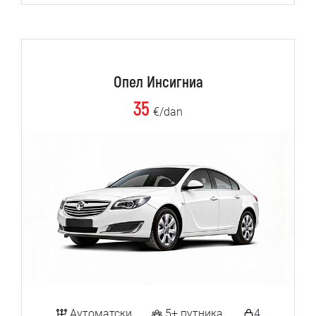
Опел Инсигниа
35
€/dan
Аутоматски
5+ путника
4