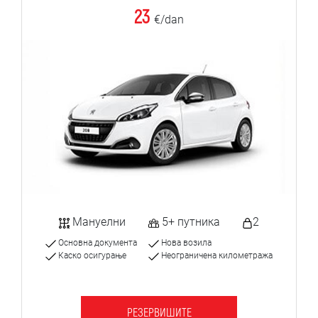
23
€/dan
Мануелни
5+ путника
2
Основна документа
Нова возила
Каско осигурање
Неограничена километража
РЕЗЕРВИШИТЕ