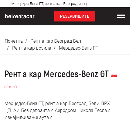
Најчешћа
Мерцедес-Бенз ГТ, рент а кар Београд, изнајмљивање аута: Бел✓
питања
РЕЗЕРВИШИТЕ
Изнајмљивање возила
Почетна
Рент а кар Београд Бел
Цене
Рент а кар возила
Мерцедес-Бенз ГТ
Услови најма
Рент а кар Mercedes-Benz GT
О нама
или
слично
Најчешћа питања
Мерцедес-Бенз ГТ, рент а кар Београд, Бел✓ ВРХ
Блог
ЦЕНА✓ Без депозита✓ Аеродром Никола Тесла✓
Изнајмљивање аута✓
Контакт