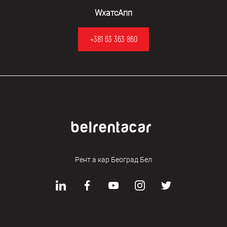
WхатсАпп
+381 63 363 860
Рент а кар Београд Бел