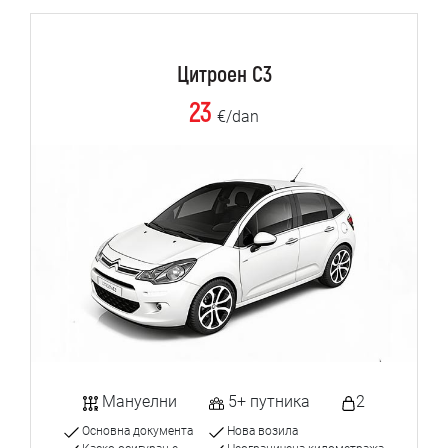
Цитроен C3
23
€/dan
Мануелни
5+ путника
2
Основна документа
Нова возила