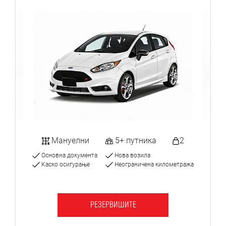
Мануелни
5+ путника
2
Основна документа
Нова возила
Каско осигурање
Неограничена километража
РЕЗЕРВИШИТЕ