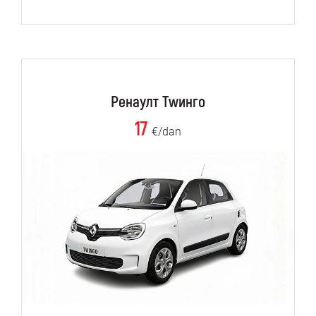
Ренаулт Тwинго
17
€/dan