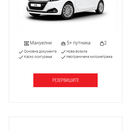
Мануелни
5+ путника
2
Основна документа
Нова возила
Каско осигурање
Неограничена километража
РЕЗЕРВИШИТЕ