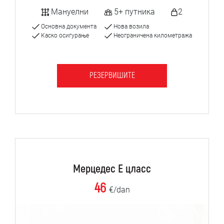
Мануелни
5+ путника
2
Основна документа
Нова возила
Каско осигурање
Неограничена километража
РЕЗЕРВИШИТЕ
Мерцедес Е цласс
46
€/dan