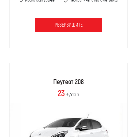
Каско осигурање
Неограничена километража
РЕЗЕРВИШИТЕ
Пеугеот 208
23
€/dan