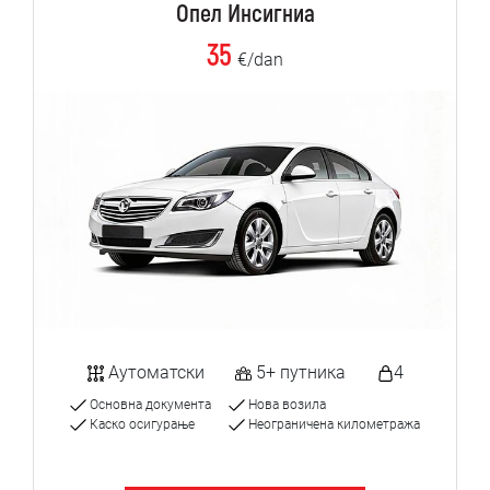
Опел Инсигниа
35
€/dan
Аутоматски
5+ путника
4
Основна документа
Нова возила
Каско осигурање
Неограничена километража