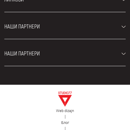
Џипови и СУВ возила
Луксузни аутомобили
Најчешћа питања
Цене
НАШИ ПАРТНЕРИ
Услови најма
Рент а кар возила
Блог
Рент а кар Београд ЗИМ
О нама
НАШИ ПАРТНЕРИ
Фахрсцхуле Zürich
Локације
Рент а кар Београд Роyал
Контакт
Рент а кар Београд Атос
Цар рентал Београд
ЕДеПро
Рент а кар Београд Алди
Флугхафен таxи Wиен
Изнајмљивање комбија
Селидбе Београд
Откуп аутомобила
Web dizajn
Естетска хирургија Роyал
|
Блог
Пластична хирургија Роyал
|