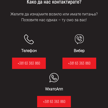
Како да нас контактирате?
Желите да изнајмите возило или имате питања?
Позовите нас одмах – ту смо за вас!
Телефон
Вибер
+381 63 363 860
+381 63 363 860
WхатсАпп
+381 63 363 860