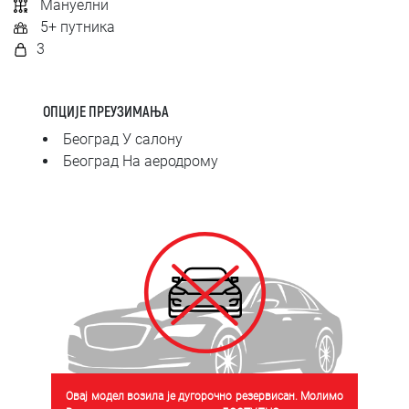
Мануелни
SRPSKI
5+ путника
3
СРПСКИ
ENGLISH
ОПЦИЈЕ ПРЕУЗИМАЊА
Београд У салону
Београд На аеродрому
Овај модел возила је дугорочно резервисан. Молимо