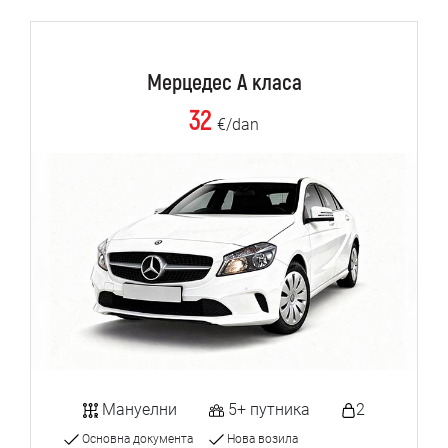
Мерцедес А класа
32
€/dan
Мануелни
5+ путника
2
Основна документа
Нова возила