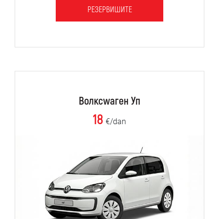
РЕЗЕРВИШИТЕ
Волксwаген Уп
18
€/dan