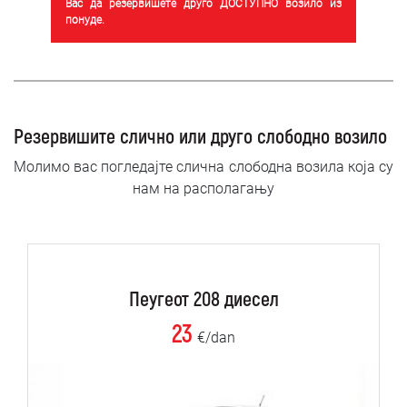
Вас да резервишете друго ДОСТУПНО возило из
понуде.
Резервишите слично или друго слободно возило
Молимо вас погледајте слична слободна возила која су
нам на располагању
Пеугеот 208 диесел
23
€/dan