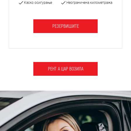
Каско осигурање
Неограничена километража
РЕЗЕРВИШИТЕ
РЕНТ А ЦАР ВОЗИЛА