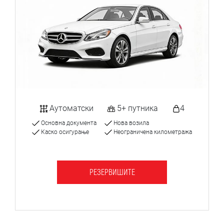
Аутоматски
5+ путника
4
Основна документа
Нова возила
Каско осигурање
Неограничена километража
РЕЗЕРВИШИТЕ