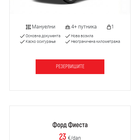
Мануелни
4+ путника
1
Основна документа
Нова возила
Каско осигурање
Неограничена километража
РЕЗЕРВИШИТЕ
Форд Фиеста
23
€/dan