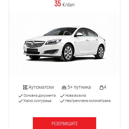
35
€/dan
Аутоматски
5+ путника
4
Основна документа
Нова возила
Каско осигурање
Неограничена километража
РЕЗЕРВИШИТЕ