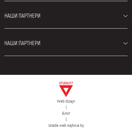
Луксузни аутомобили
Најчешћа питања
Цене
НАШИ ПАРТНЕРИ
Услови најма
Рент а кар возила
Блог
Рент а кар Београд ЗИМ
О нама
НАШИ ПАРТНЕРИ
Фахрсцхуле Zürich
Локације
Рент а кар Београд Роyал
Контакт
Рент а кар Београд Атос
Цар рентал Београд
ЕДеПро
Рент а кар Београд Алди
Флугхафен таxи Wиен
Изнајмљивање комбија
Селидбе Београд
Откуп аутомобила
Web dizajn
Естетска хирургија Роyал
|
Блог
Пластична хирургија Роyал
|
Фирст Фацилитy
Izrada web sajtova by