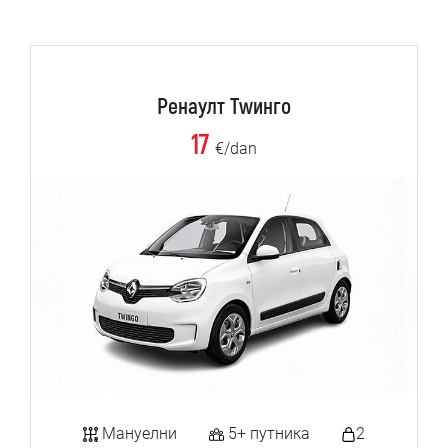
Ренаулт Тwинго
17
€/dan
Мануелни
5+ путника
2