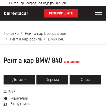
Најчешћа
Рент а кар Београд Бел, најјефтиније цене: Бел!✓
питања
РЕЗЕРВИШИТЕ
Изнајмљивање возила
Почетна
Рент а кар Београд Бел
Цене
Рент а кар возила
БМW 840
Услови најма
Рент а кар BMW 840
О нама
или слично
Најчешћа питања
Детаљи
Опрема
Опис
Блог
ДЕТАЉИ
Контакт
Мануелни
5+ путника