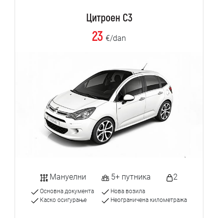
Цитроен C3
23
€/dan
Мануелни
5+ путника
2
Основна документа
Нова возила
Каско осигурање
Неограничена километража