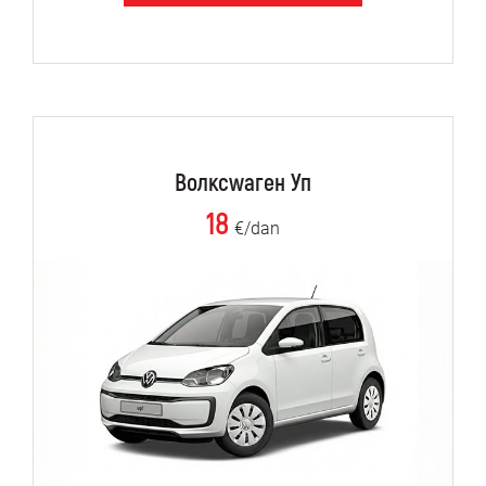
Волксwаген Уп
18
€/dan