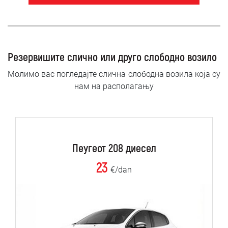
Резервишите слично или друго слободно возило
Молимо вас погледајте слична слободна возила која су
нам на располагању
Пеугеот 208 диесел
23
€/dan