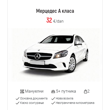
Мерцедес А класа
32
€/dan
Мануелни
5+ путника
2
Основна документа
Нова возила
Каско осигурање
Неограничена километража