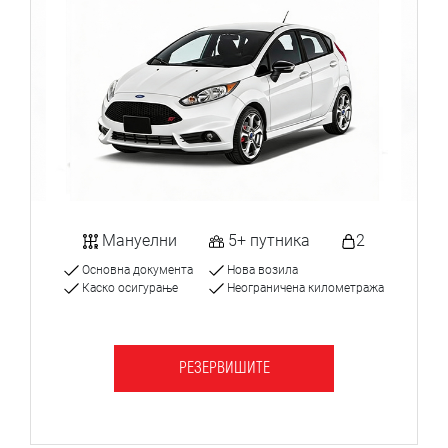
Мануелни
5+ путника
2
Основна документа
Нова возила
Каско осигурање
Неограничена километража
РЕЗЕРВИШИТЕ