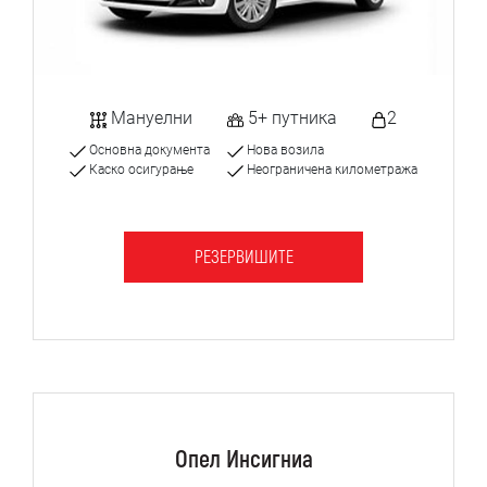
Мануелни
5+ путника
2
Основна документа
Нова возила
Каско осигурање
Неограничена километража
РЕЗЕРВИШИТЕ
Опел Инсигниа