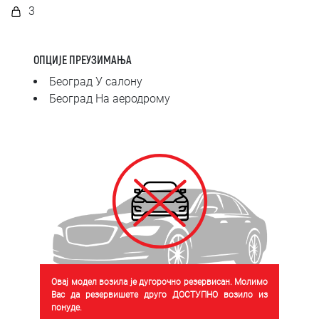
SRPSKI
3
СРПСКИ
ОПЦИЈЕ ПРЕУЗИМАЊА
ENGLISH
Београд У салону
Београд На аеродрому
Овај модел возила је дугорочно резервисан. Молимо
Вас да резервишете друго ДОСТУПНО возило из
понуде.