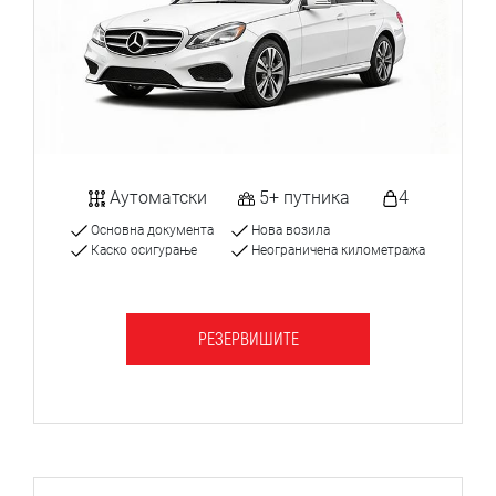
Аутоматски
5+ путника
4
Основна документа
Нова возила
Каско осигурање
Неограничена километража
РЕЗЕРВИШИТЕ