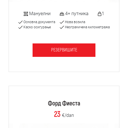
Мануелни
4+ путника
1
Основна документа
Нова возила
Каско осигурање
Неограничена километража
РЕЗЕРВИШИТЕ
Форд Фиеста
23
€/dan