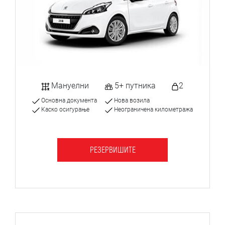
Мануелни
5+ путника
2
Основна документа
Нова возила
Каско осигурање
Неограничена километража
РЕЗЕРВИШИТЕ