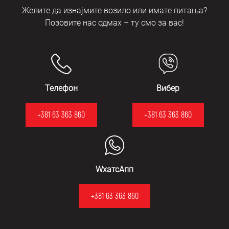
Желите да изнајмите возило или имате питања?
Позовите нас одмах – ту смо за вас!
Телефон
Вибер
+381 63 363 860
+381 63 363 860
WхатсАпп
+381 63 363 860