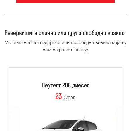
Резервишите слично или друго слободно возило
Молимо вас погледајте слична слободна возила која су
нам на располагању
Пеугеот 208 диесел
23
€/dan