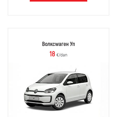
Волксwаген Уп
18
€/dan