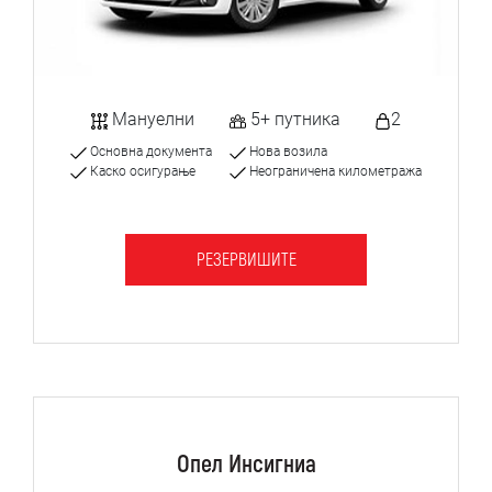
Мануелни
5+ путника
2
Основна документа
Нова возила
Каско осигурање
Неограничена километража
РЕЗЕРВИШИТЕ
Опел Инсигниа