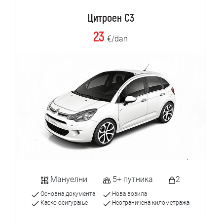
Цитроен C3
23
€/dan
Мануелни
5+ путника
2
Основна документа
Нова возила
Каско осигурање
Неограничена километража