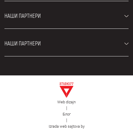
Луксузни аутомобили
Најчешћа питања
Цене
НАШИ ПАРТНЕРИ
Услови најма
Рент а кар возила
Блог
Рент а кар Београд ЗИМ
О нама
НАШИ ПАРТНЕРИ
Фахрсцхуле Zürich
Локације
Рент а кар Београд Роyал
Контакт
Рент а кар Београд Атос
Цар рентал Београд
ЕДеПро
Рент а кар Београд Алди
Флугхафен таxи Wиен
Изнајмљивање комбија
Селидбе Београд
Откуп аутомобила
Web dizajn
Естетска хирургија Роyал
|
Блог
Пластична хирургија Роyал
|
Фирст Фацилитy
Izrada web sajtova by