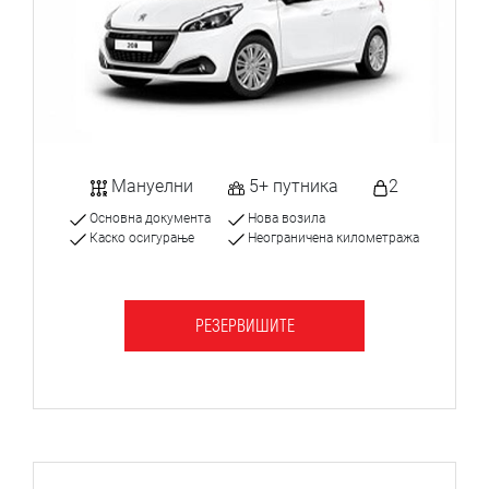
Мануелни
5+ путника
2
Основна документа
Нова возила
Каско осигурање
Неограничена километража
РЕЗЕРВИШИТЕ