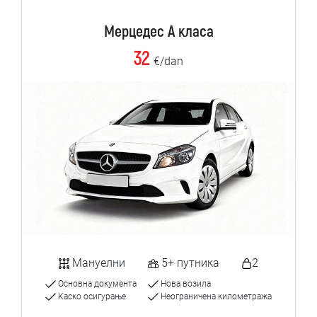
Мерцедес А класа
32
€/dan
Мануелни
5+ путника
2
Основна документа
Нова возила
Каско осигурање
Неограничена километража