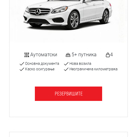
Аутоматски
5+ путника
4
Основна документа
Нова возила
Каско осигурање
Неограничена километража
РЕЗЕРВИШИТЕ