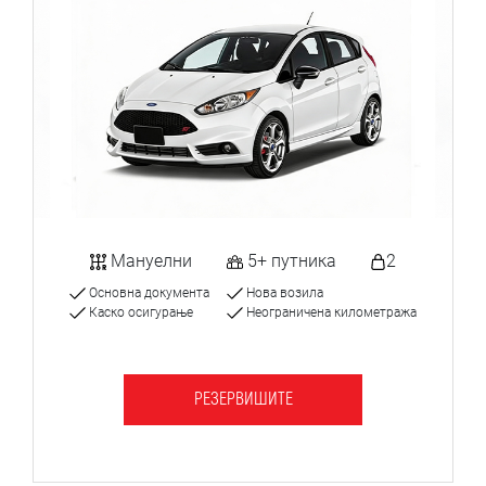
Мануелни
5+ путника
2
Основна документа
Нова возила
Каско осигурање
Неограничена километража
РЕЗЕРВИШИТЕ