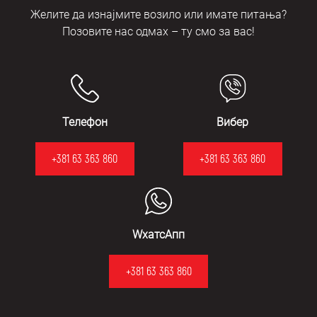
Желите да изнајмите возило или имате питања?
Позовите нас одмах – ту смо за вас!
Телефон
Вибер
+381 63 363 860
+381 63 363 860
WхатсАпп
+381 63 363 860