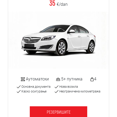
35
€/dan
Аутоматски
5+ путника
4
Основна документа
Нова возила
Каско осигурање
Неограничена километража
РЕЗЕРВИШИТЕ