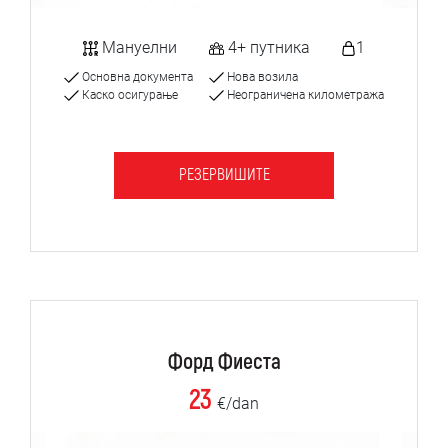
Мануелни
4+ путника
1
Основна документа
Нова возила
Каско осигурање
Неограничена километража
РЕЗЕРВИШИТЕ
Форд Фиеста
23
€/dan