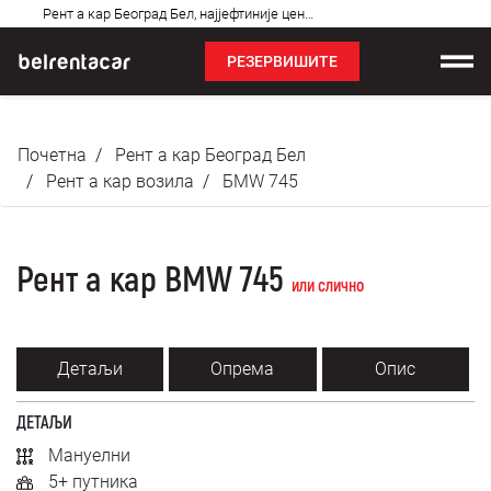
Најчешћа
Рент а кар Београд Бел, најјефтиније цене: Бел!✓
питања
РЕЗЕРВИШИТЕ
Изнајмљивање возила
Почетна
Рент а кар Београд Бел
Цене
Рент а кар возила
БМW 745
Услови најма
Рент а кар BMW 745
О нама
или слично
Најчешћа питања
Детаљи
Опрема
Опис
Блог
ДЕТАЉИ
Контакт
Мануелни
5+ путника