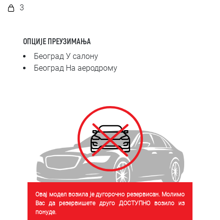
SRPSKI
3
СРПСКИ
ОПЦИЈЕ ПРЕУЗИМАЊА
ENGLISH
Београд У салону
Београд На аеродрому
Овај модел возила је дугорочно резервисан. Молимо
Вас да резервишете друго ДОСТУПНО возило из
понуде.