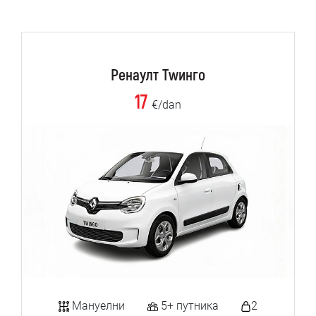
Ренаулт Тwинго
17
€/dan
Мануелни
5+ путника
2