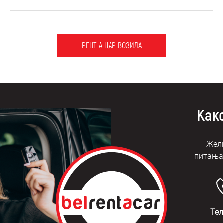
РЕНТ А ЦАР ВОЗИЛА
Како
Жели
питања?
Те