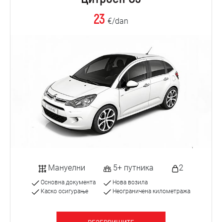
23
€/dan
Мануелни
5+ путника
2
Основна документа
Нова возила
Каско осигурање
Неограничена километража