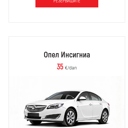
РЕЗЕРВИШИТЕ
Опел Инсигниа
35
€/dan