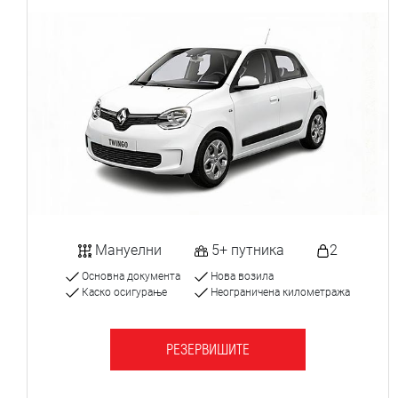
Мануелни
5+ путника
2
Основна документа
Нова возила
Каско осигурање
Неограничена километража
РЕЗЕРВИШИТЕ