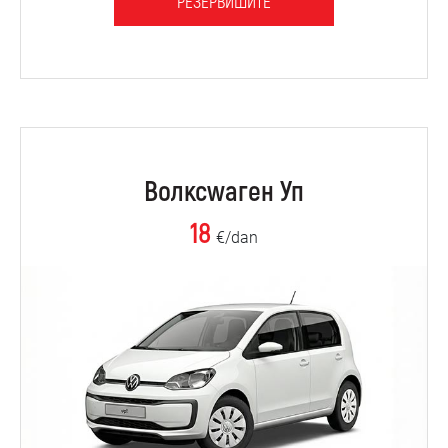
РЕЗЕРВИШИТЕ
Волксwаген Уп
18
€/dan