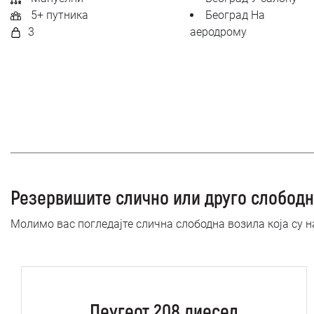
5+ путника
Београд На
3
аеродрому
Резервишите слично или друго слободн
Молимо вас погледајте слична слободна возила која су 
Пеугеот 208 диесел