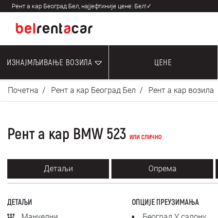
Рент а кар Београд Бел, најјефтиније цене: Бел!✓
ИЗНАЈМЉИВАЊЕ ВОЗИЛА
ЦЕНЕ
Почетна
Рент а кар Београд Бел
Рент а кар возила
Рент а кар BMW 523
или слично
Детаљи
Опрема
ДЕТАЉИ
ОПЦИЈЕ ПРЕУЗИМАЊА
Мануелни
Београд У салону