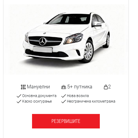
Мануелни
5+ путника
2
Основна документа
Нова возила
Каско осигурање
Неограничена километража
РЕЗЕРВИШИТЕ