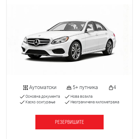
Аутоматски
5+ путника
4
Основна документа
Нова возила
Каско осигурање
Неограничена километража
РЕЗЕРВИШИТЕ