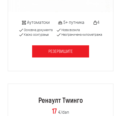
Аутоматски
5+ путника
4
Основна документа
Нова возила
Каско осигурање
Неограничена километража
РЕЗЕРВИШИТЕ
Ренаулт Тwинго
17
€/dan