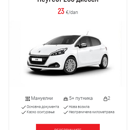
23
€/dan
Мануелни
5+ путника
2
Основна документа
Нова возила
Каско осигурање
Неограничена километража