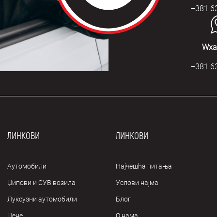
+381 6
Wха
+381 6
ЛИНКОВИ
ЛИНКОВИ
Аутомобили
Најчешћа питања
Џипови и СУВ возила
Услови најма
Луксузни аутомобили
Блог
Цене
О нама