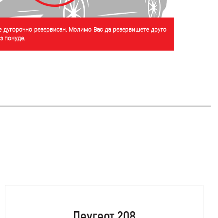
је дугорочно резервисан. Молимо Вас да резервишете друго
 понуде.
Пеугеот 208