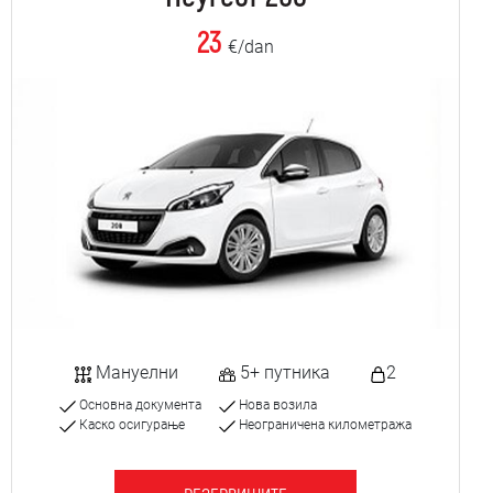
23
€/dan
Мануелни
5+ путника
2
Основна документа
Нова возила
Каско осигурање
Неограничена километража