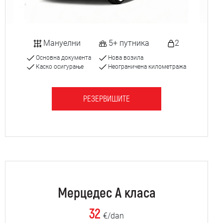
Мануелни
5+ путника
2
Основна документа
Нова возила
Каско осигурање
Неограничена километража
РЕЗЕРВИШИТЕ
Мерцедес А класа
32
€/dan