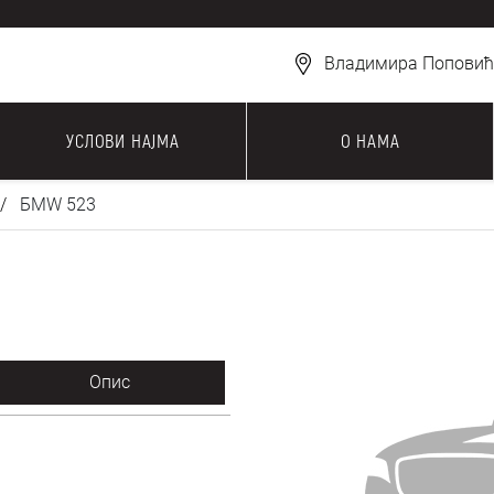
Владимира Поповића
УСЛОВИ НАЈМА
О НАМА
БМW 523
Опис