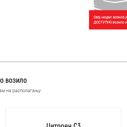
Овај модел возила 
ДОСТУПНО возило из
о возило
нам на располагању
Цитроен C3