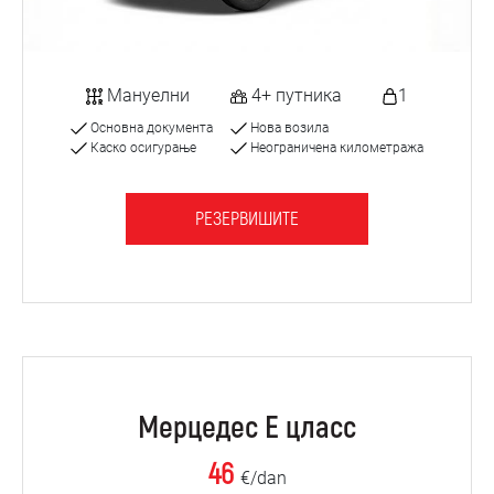
Мануелни
4+ путника
1
Основна документа
Нова возила
Каско осигурање
Неограничена километража
РЕЗЕРВИШИТЕ
Мерцедес Е цласс
46
€/dan