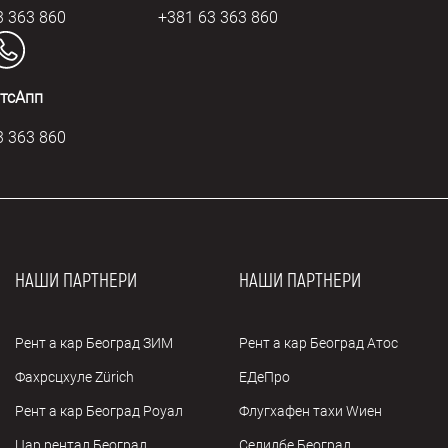
3 363 860
+381 63 363 860
тсАпп
3 363 860
НАШИ ПАРТНЕРИ
НАШИ ПАРТНЕРИ
Рент а кар Београд ЗИМ
Рент а кар Београд Атос
Фахрсцхуле Zürich
ЕДеПро
Рент а кар Београд Роyал
Флугхафен таxи Wиен
Цар рентал Београд
Селидбе Београд