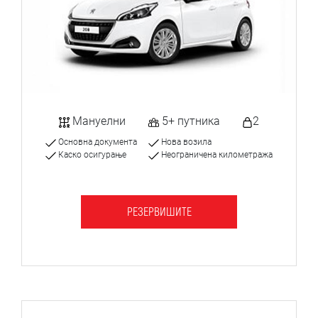
Мануелни
5+ путника
2
Основна документа
Нова возила
Каско осигурање
Неограничена километража
РЕЗЕРВИШИТЕ