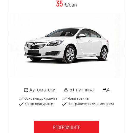
35
€/dan
Аутоматски
5+ путника
4
Основна документа
Нова возила
Каско осигурање
Неограничена километража
РЕЗЕРВИШИТЕ