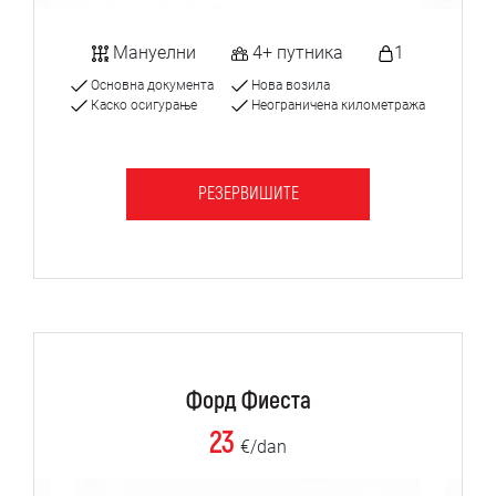
Мануелни
4+ путника
1
Основна документа
Нова возила
Каско осигурање
Неограничена километража
РЕЗЕРВИШИТЕ
Форд Фиеста
23
€/dan