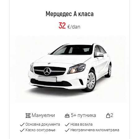
Мерцедес А класа
32
€/dan
Мануелни
5+ путника
2
Основна документа
Нова возила
Каско осигурање
Неограничена километража