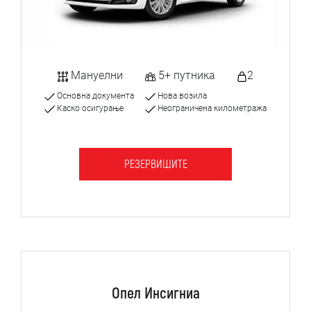
Мануелни
5+ путника
2
Основна документа
Нова возила
Каско осигурање
Неограничена километража
РЕЗЕРВИШИТЕ
Опел Инсигниа