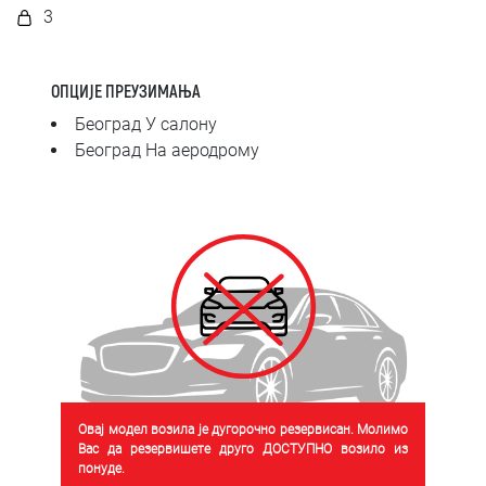
SRPSKI
3
СРПСКИ
ОПЦИЈЕ ПРЕУЗИМАЊА
ENGLISH
Београд У салону
Београд На аеродрому
Овај модел возила је дугорочно резервисан. Молимо
Вас да резервишете друго ДОСТУПНО возило из
понуде.