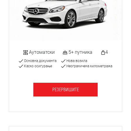
Аутоматски
5+ путника
4
Основна документа
Нова возила
Каско осигурање
Неограничена километража
РЕЗЕРВИШИТЕ