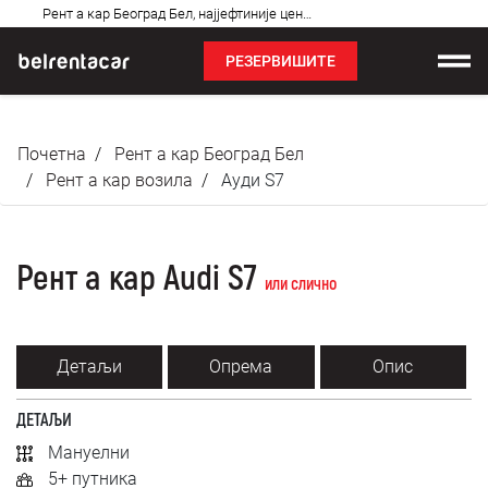
Најчешћа
Рент а кар Београд Бел, најјефтиније цене: Бел!✓
питања
РЕЗЕРВИШИТЕ
Изнајмљивање возила
Почетна
Рент а кар Београд Бел
Цене
Рент а кар возила
Ауди S7
Услови најма
Рент а кар Audi S7
О нама
или слично
Најчешћа питања
Детаљи
Опрема
Опис
Блог
ДЕТАЉИ
Контакт
Мануелни
5+ путника