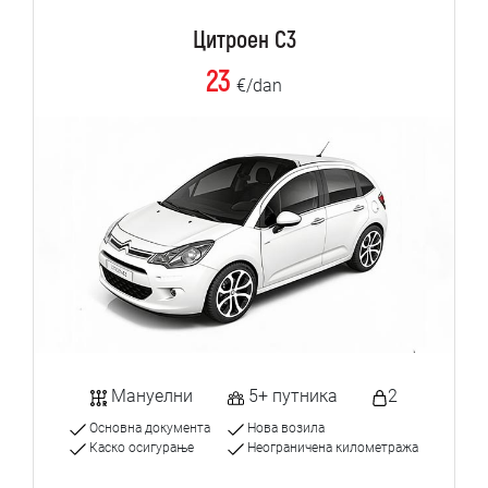
Цитроен C3
23
€/dan
Мануелни
5+ путника
2
Основна документа
Нова возила
Каско осигурање
Неограничена километража