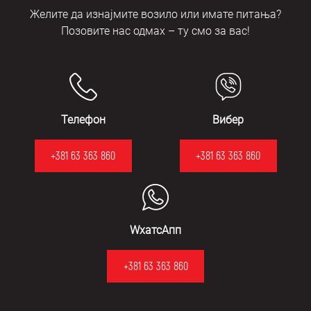
Желите да изнајмите возило или имате питања?
Позовите нас одмах – ту смо за вас!
Телефон
Вибер
+381 63 363 860
+381 63 363 860
WхатсАпп
+381 63 363 860