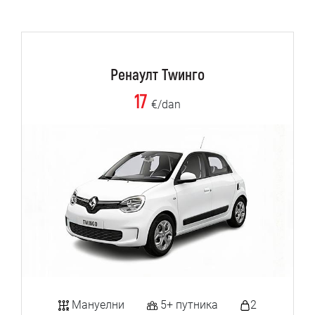
Ренаулт Тwинго
17
€/dan
Мануелни
5+ путника
2