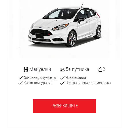
Мануелни
5+ путника
2
Основна документа
Нова возила
Каско осигурање
Неограничена километража
РЕЗЕРВИШИТЕ