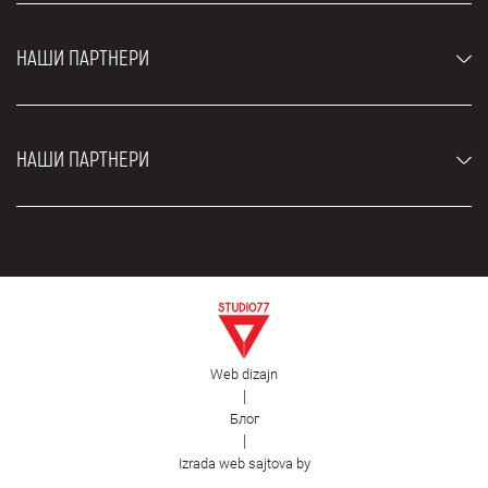
Луксузни аутомобили
Најчешћа питања
Цене
НАШИ ПАРТНЕРИ
Услови најма
Рент а кар возила
Блог
Рент а кар Београд ЗИМ
О нама
НАШИ ПАРТНЕРИ
Фахрсцхуле Zürich
Локације
Рент а кар Београд Роyал
Контакт
Рент а кар Београд Атос
Цар рентал Београд
ЕДеПро
Рент а кар Београд Алди
Флугхафен таxи Wиен
Изнајмљивање комбија
Селидбе Београд
Откуп аутомобила
Web dizajn
Естетска хирургија Роyал
|
Блог
Пластична хирургија Роyал
|
Фирст Фацилитy
Izrada web sajtova by