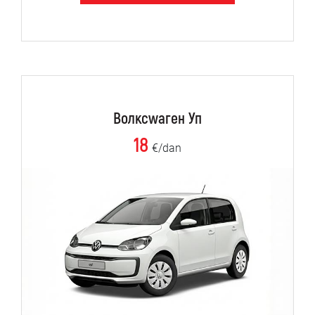
Волксwаген Уп
18
€/dan