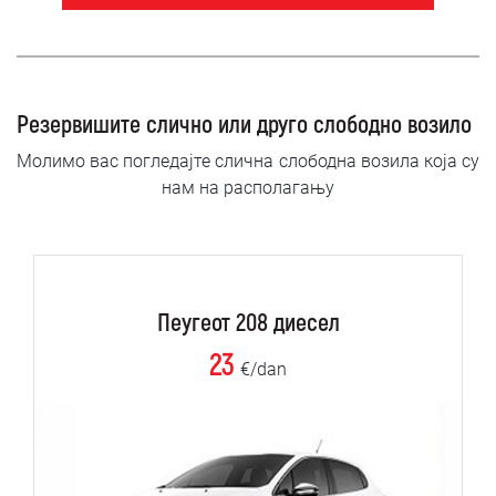
Резервишите слично или друго слободно возило
Молимо вас погледајте слична слободна возила која су
нам на располагању
Пеугеот 208 диесел
23
€/dan