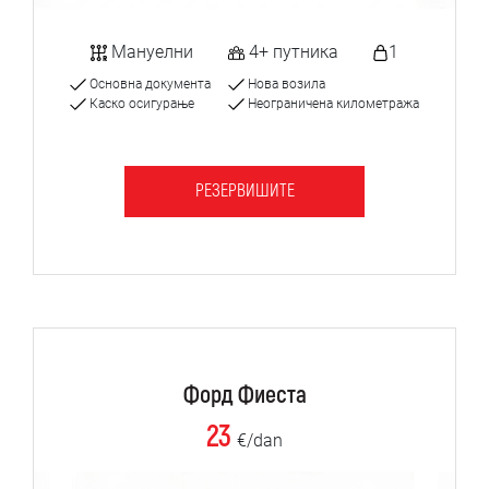
Мануелни
4+ путника
1
Основна документа
Нова возила
Каско осигурање
Неограничена километража
РЕЗЕРВИШИТЕ
Форд Фиеста
23
€/dan