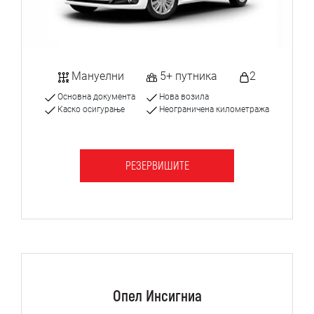
Мануелни
5+ путника
2
Основна документа
Нова возила
Каско осигурање
Неограничена километража
РЕЗЕРВИШИТЕ
Опел Инсигниа