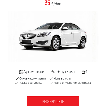
35
€/dan
Аутоматски
5+ путника
4
Основна документа
Нова возила
Каско осигурање
Неограничена километража
РЕЗЕРВИШИТЕ