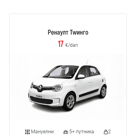
Ренаулт Тwинго
17
€/dan
Мануелни
5+ путника
2