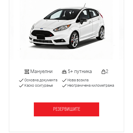
Мануелни
5+ путника
2
Основна документа
Нова возила
Каско осигурање
Неограничена километража
РЕЗЕРВИШИТЕ