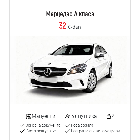
Мерцедес А класа
32
€/dan
Мануелни
5+ путника
2
Основна документа
Нова возила
Каско осигурање
Неограничена километража