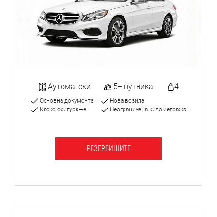
Аутоматски
5+ путника
4
Основна документа
Нова возила
Каско осигурање
Неограничена километража
РЕЗЕРВИШИТЕ