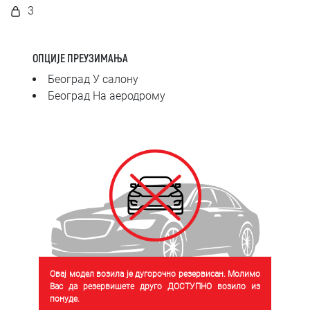
SRPSKI
3
СРПСКИ
ОПЦИЈЕ ПРЕУЗИМАЊА
ENGLISH
Београд У салону
Београд На аеродрому
Овај модел возила је дугорочно резервисан. Молимо
Вас да резервишете друго ДОСТУПНО возило из
понуде.