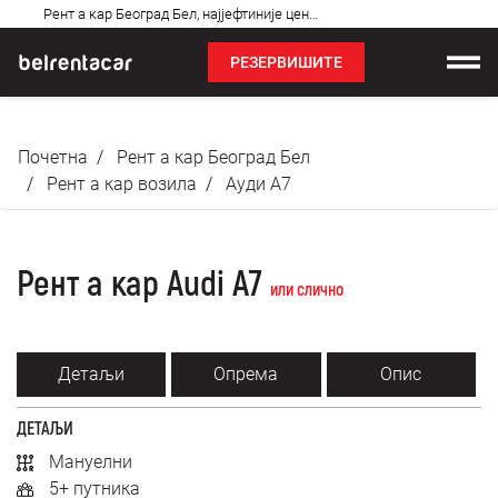
Најчешћа
Рент а кар Београд Бел, најјефтиније цене: Бел!✓
питања
РЕЗЕРВИШИТЕ
Изнајмљивање возила
Почетна
Рент а кар Београд Бел
Цене
Рент а кар возила
Ауди A7
Услови најма
Рент а кар Audi A7
О нама
или слично
Најчешћа питања
Детаљи
Опрема
Опис
Блог
ДЕТАЉИ
Контакт
Мануелни
5+ путника