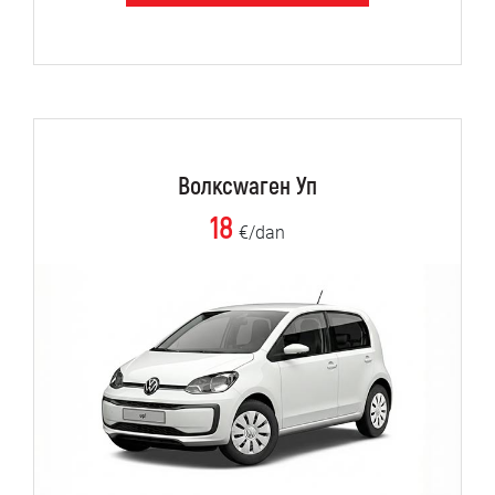
Волксwаген Уп
18
€/dan