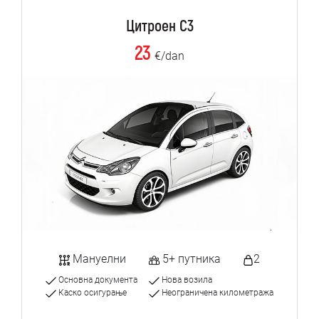
Цитроен C3
23
€/dan
Мануелни
5+ путника
2
Основна документа
Нова возила
Каско осигурање
Неограничена километража