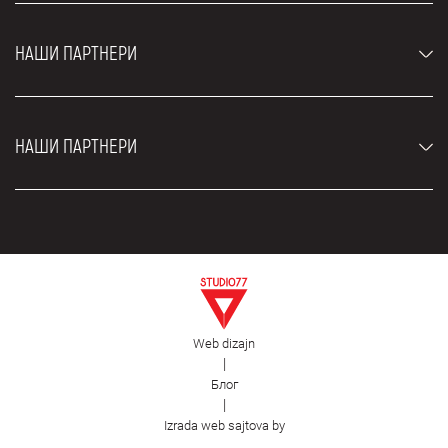
Луксузни аутомобили
Најчешћа питања
Цене
НАШИ ПАРТНЕРИ
Услови најма
Рент а кар возила
Блог
Рент а кар Београд ЗИМ
О нама
НАШИ ПАРТНЕРИ
Фахрсцхуле Zürich
Локације
Рент а кар Београд Роyал
Контакт
Рент а кар Београд Атос
Цар рентал Београд
ЕДеПро
Рент а кар Београд Алди
Флугхафен таxи Wиен
Изнајмљивање комбија
Селидбе Београд
Откуп аутомобила
Web dizajn
Естетска хирургија Роyал
|
Блог
Пластична хирургија Роyал
|
Фирст Фацилитy
Izrada web sajtova by