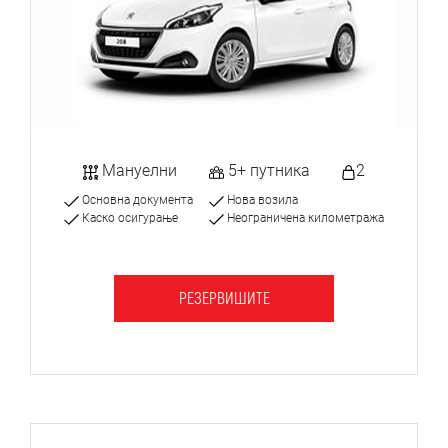
Мануелни
5+ путника
2
Основна документа
Нова возила
Каско осигурање
Неограничена километража
РЕЗЕРВИШИТЕ