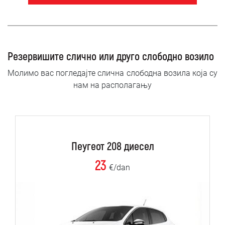
Резервишите слично или друго слободно возило
Молимо вас погледајте слична слободна возила која су
нам на располагању
Пеугеот 208 диесел
23
€/dan