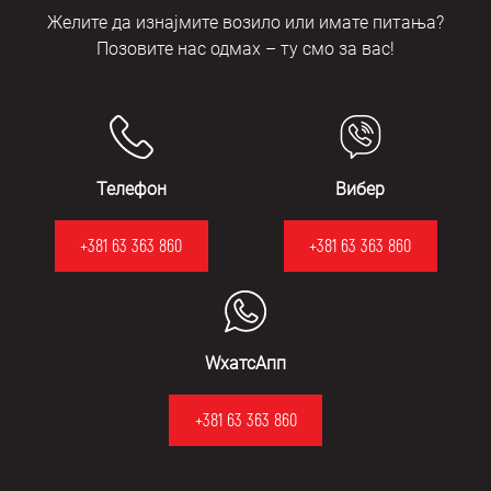
Желите да изнајмите возило или имате питања?
Позовите нас одмах – ту смо за вас!
Телефон
Вибер
+381 63 363 860
+381 63 363 860
WхатсАпп
+381 63 363 860