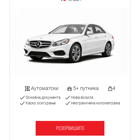
Аутоматски
5+ путника
4
Основна документа
Нова возила
Каско осигурање
Неограничена километража
РЕЗЕРВИШИТЕ