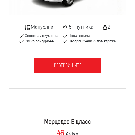
Мануелни
5+ путника
2
Основна документа
Нова возила
Каско осигурање
Неограничена километража
РЕЗЕРВИШИТЕ
Мерцедес Е цласс
46
€/dan