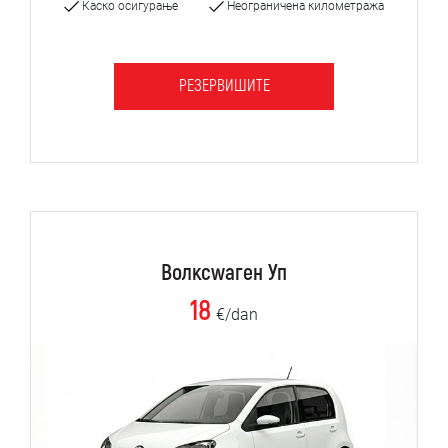
Каско осигурање
Неограничена километража
РЕЗЕРВИШИТЕ
Волксwаген Уп
18
€/dan