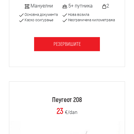
Мануелни
5+ путника
2
Основна документа
Нова возила
Каско осигурање
Неограничена километража
РЕЗЕРВИШИТЕ
Пеугеот 208
23
€/dan