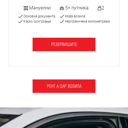
Мануелни
5+ путника
2
Основна документа
Нова возила
Каско осигурање
Неограничена километража
РЕЗЕРВИШИТЕ
РЕНТ А ЦАР ВОЗИЛА