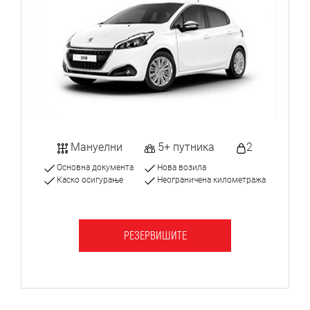
Мануелни
5+ путника
2
Основна документа
Нова возила
Каско осигурање
Неограничена километража
РЕЗЕРВИШИТЕ