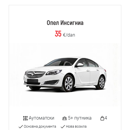
Опел Инсигниа
35
€/dan
Аутоматски
5+ путника
4
Основна документа
Нова возила