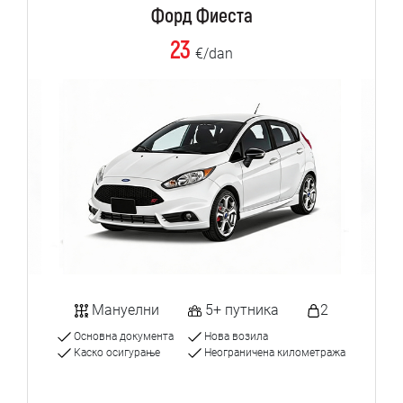
Форд Фиеста
23
€/dan
Мануелни
5+ путника
2
Основна документа
Нова возила
Каско осигурање
Неограничена километража