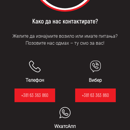
Како да нас контактирате?
Желите да изнајмите возило или имате питања?
Позовите нас одмах – ту смо за вас!
Телефон
Вибер
+381 63 363 860
+381 63 363 860
WхатсАпп