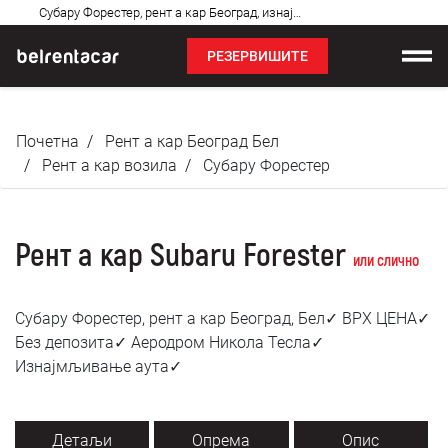
Најчешћа
Субару Форестер, рент а кар Београд, изнајмљивање аута: Бел✓
питања
РЕЗЕРВИШИТЕ
Изнајмљивање возила
Почетна
Рент а кар Београд Бел
Цене
Рент а кар возила
Субару Форестер
Услови најма
Рент а кар Subaru Forester
О нама
или слично
Најчешћа питања
Субару Форестер, рент а кар Београд, Бел✓ ВРХ ЦЕНА✓
Без депозита✓ Аеродром Никола Тесла✓
Блог
Изнајмљивање аута✓
Контакт
Детаљи
Опрема
Опис