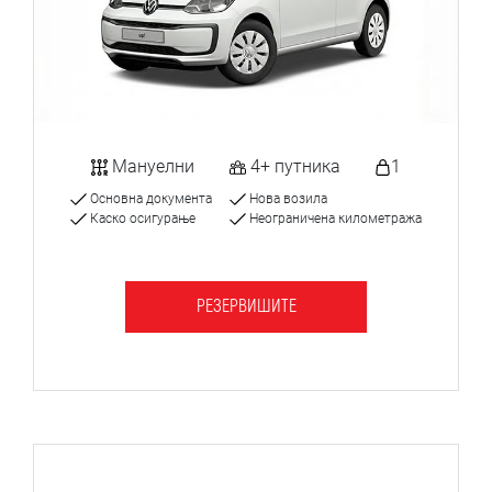
Мануелни
4+ путника
1
Основна документа
Нова возила
Каско осигурање
Неограничена километража
РЕЗЕРВИШИТЕ