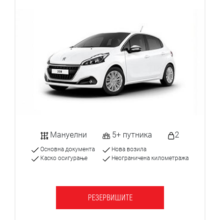
Мануелни
5+ путника
2
Основна документа
Нова возила
Каско осигурање
Неограничена километража
РЕЗЕРВИШИТЕ