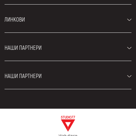
Аутомобили
ЛИНКОВИ
Џипови и СУВ возила
Луксузни аутомобили
Најчешћа питања
Цене
НАШИ ПАРТНЕРИ
Услови најма
Рент а кар возила
Блог
Рент а кар Београд ЗИМ
О нама
НАШИ ПАРТНЕРИ
Фахрсцхуле Zürich
Локације
Рент а кар Београд Роyал
Контакт
Рент а кар Београд Атос
Цар рентал Београд
ЕДеПро
Рент а кар Београд Алди
Флугхафен таxи Wиен
Изнајмљивање комбија
Селидбе Београд
Откуп аутомобила
Web dizajn