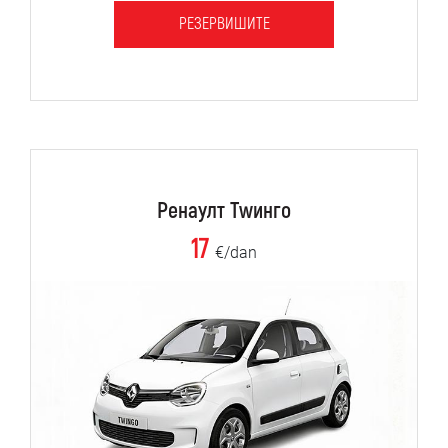
РЕЗЕРВИШИТЕ
Ренаулт Тwинго
17
€/dan