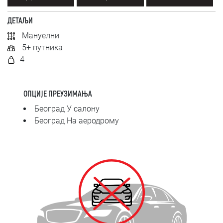
SRPSKI
ДЕТАЉИ
СРПСКИ
Мануелни
5+ путника
ENGLISH
4
ОПЦИЈЕ ПРЕУЗИМАЊА
Београд У салону
Београд На аеродрому