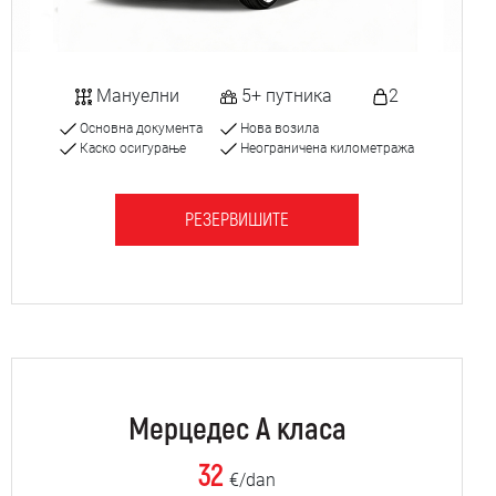
Мануелни
5+ путника
2
Основна документа
Нова возила
Каско осигурање
Неограничена километража
РЕЗЕРВИШИТЕ
Мерцедес А класа
32
€/dan