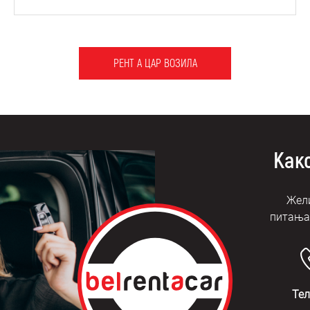
РЕНТ А ЦАР ВОЗИЛА
Како
Жели
питања?
Те