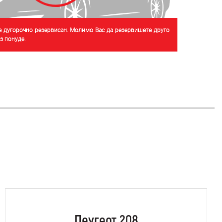
је дугорочно резервисан. Молимо Вас да резервишете друго
 понуде.
Пеугеот 208