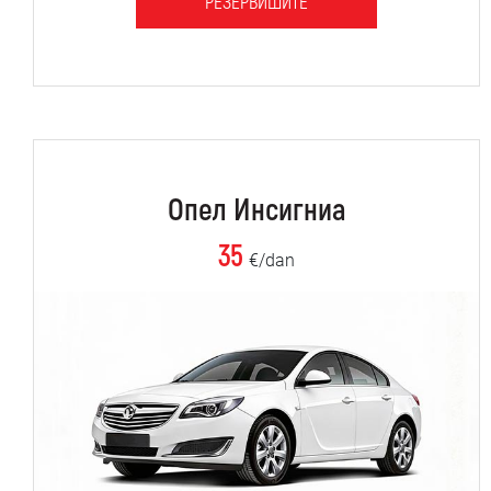
РЕЗЕРВИШИТЕ
Опел Инсигниа
35
€/dan