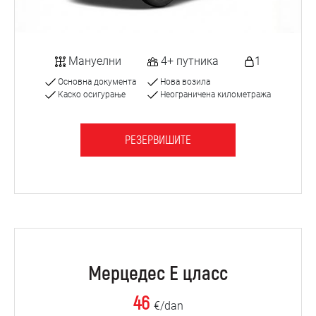
Мануелни
4+ путника
1
Основна документа
Нова возила
Каско осигурање
Неограничена километража
РЕЗЕРВИШИТЕ
Мерцедес Е цласс
46
€/dan