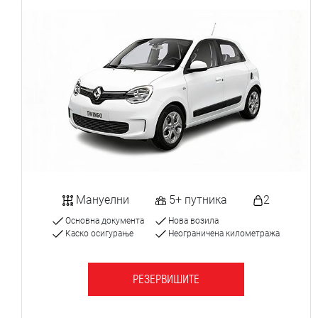
Мануелни
5+ путника
2
Основна документа
Нова возила
Каско осигурање
Неограничена километража
РЕЗЕРВИШИТЕ