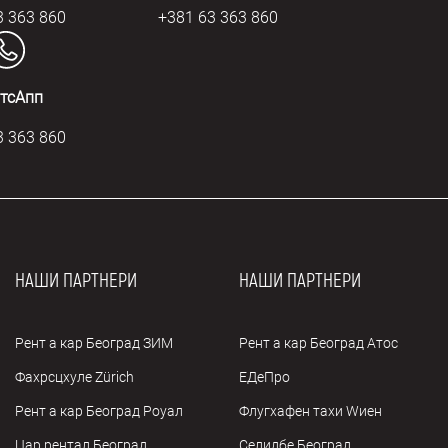
3 363 860
+381 63 363 860
тсАпп
3 363 860
НАШИ ПАРТНЕРИ
НАШИ ПАРТНЕРИ
Рент а кар Београд ЗИМ
Рент а кар Београд Атос
Фахрсцхуле Zürich
ЕДеПро
Рент а кар Београд Роyал
Флугхафен таxи Wиен
Цар рентал Београд
Селидбе Београд