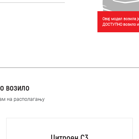
Овај модел возила 
ДОСТУПНО возило из
о возило
нам на располагању
Цитроен C3