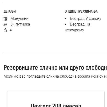
ДЕТАЉИ
ОПЦИЈЕ ПРЕУЗИМАЊА
Мануелни
Београд У салону
5+ путника
Београд На
4
аеродрому
Резервишите слично или друго слободн
Молимо вас погледајте слична слободна возила која су 
Пеугеот 208 диесел