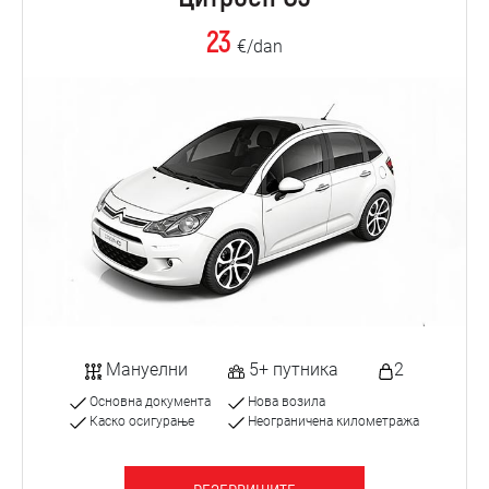
23
€/dan
Мануелни
5+ путника
2
Основна документа
Нова возила
Каско осигурање
Неограничена километража