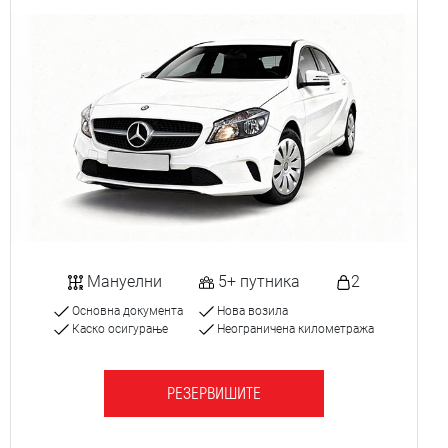
Мануелни
5+ путника
2
Основна документа
Нова возила
Каско осигурање
Неограничена километража
РЕЗЕРВИШИТЕ