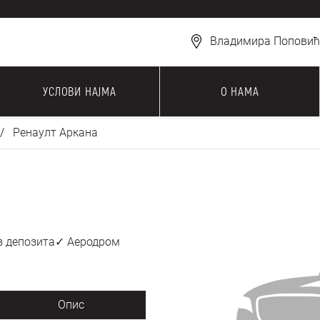
Владимира Поповића
УСЛОВИ НАЈМА
О НАМА
Ренаулт Аркана
ез депозита✓ Аеродром
Опис