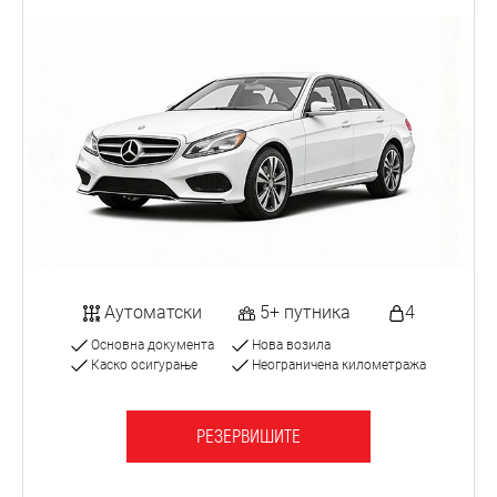
Аутоматски
5+ путника
4
Основна документа
Нова возила
Каско осигурање
Неограничена километража
РЕЗЕРВИШИТЕ