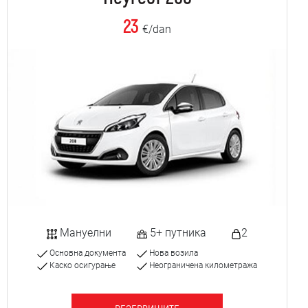
23
€/dan
Мануелни
5+ путника
2
Основна документа
Нова возила
Каско осигурање
Неограничена километража