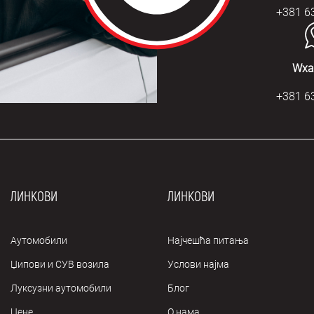
+381 6
Wха
+381 6
ЛИНКОВИ
ЛИНКОВИ
Аутомобили
Најчешћа питања
Џипови и СУВ возила
Услови најма
Луксузни аутомобили
Блог
Цене
О нама