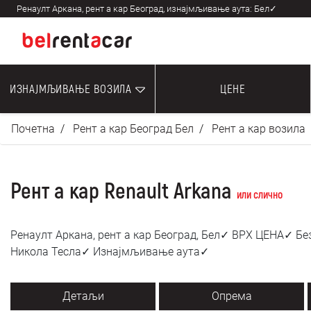
Ренаулт Аркана, рент а кар Београд, изнајмљивање аута: Бел✓
ИЗНАЈМЉИВАЊЕ ВОЗИЛА
ЦЕНЕ
Почетна
Рент а кар Београд Бел
Рент а кар возила
Рент а кар Renault Arkana
или слично
Ренаулт Аркана, рент а кар Београд, Бел✓ ВРХ ЦЕНА✓ Б
Никола Тесла✓ Изнајмљивање аута✓
Детаљи
Опрема