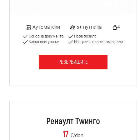
Аутоматски
5+ путника
4
Основна документа
Нова возила
Каско осигурање
Неограничена километража
РЕЗЕРВИШИТЕ
Ренаулт Тwинго
17
€/dan