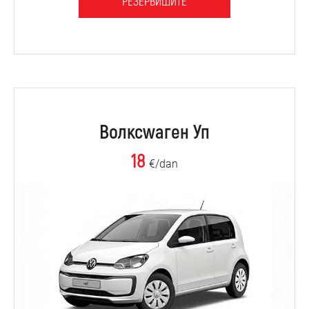
РЕЗЕРВИШИТЕ
Волксwаген Уп
18
€/dan