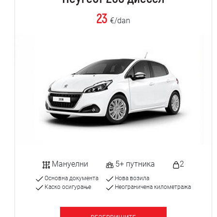
23
€/dan
Мануелни
5+ путника
2
Основна документа
Нова возила
Каско осигурање
Неограничена километража