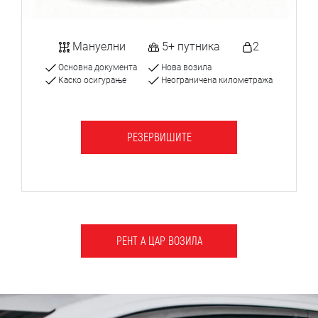
Мануелни
5+ путника
2
Основна документа
Нова возила
Каско осигурање
Неограничена километража
РЕЗЕРВИШИТЕ
РЕНТ А ЦАР ВОЗИЛА