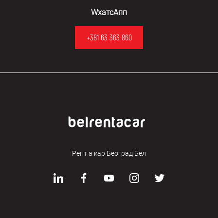
WхатсАпп
+381 63 363 860
Рент а кар Београд Бел