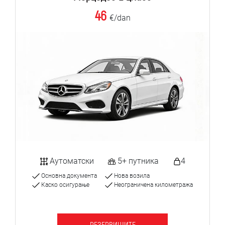
46
€/dan
Аутоматски
5+ путника
4
Основна документа
Нова возила
Каско осигурање
Неограничена километража