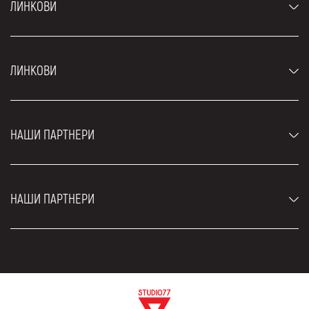
ЛИНКОВИ
Аутомобили
ЛИНКОВИ
Џипови и СУВ возила
Луксузни аутомобили
Најчешћа питања
Цене
НАШИ ПАРТНЕРИ
Услови најма
Рент а кар возила
Блог
Рент а кар Београд ЗИМ
О нама
НАШИ ПАРТНЕРИ
Фахрсцхуле Zürich
Локације
Рент а кар Београд Роyал
Контакт
Рент а кар Београд Атос
Цар рентал Београд
ЕДеПро
Рент а кар Београд Алди
Флугхафен таxи Wиен
Изнајмљивање комбија