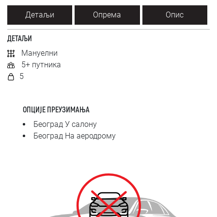
SRPSKI
Детаљи
Опрема
Опис
СРПСКИ
ДЕТАЉИ
Мануелни
ENGLISH
5+ путника
5
ОПЦИЈЕ ПРЕУЗИМАЊА
Београд У салону
Београд На аеродрому