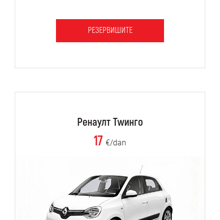
РЕЗЕРВИШИТЕ
Ренаулт Тwинго
17
€/dan