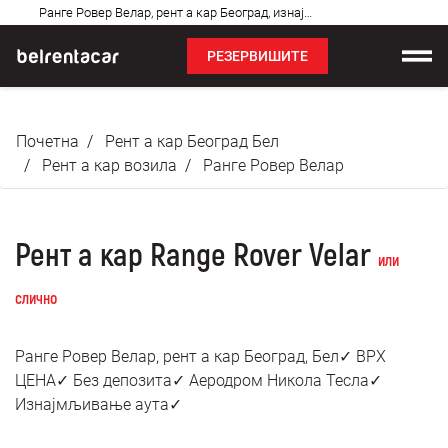
Најчешћа
Ранге Ровер Велар, рент а кар Београд, изнајмљивање аута: Бел✓
питања
РЕЗЕРВИШИТЕ
Изнајмљивање возила
Почетна
Рент а кар Београд Бел
Цене
Рент а кар возила
Ранге Ровер Велар
Услови најма
Рент а кар Range Rover Velar
О нама
или
слично
Најчешћа питања
Ранге Ровер Велар, рент а кар Београд, Бел✓ ВРХ
Блог
ЦЕНА✓ Без депозита✓ Аеродром Никола Тесла✓
Изнајмљивање аута✓
Контакт