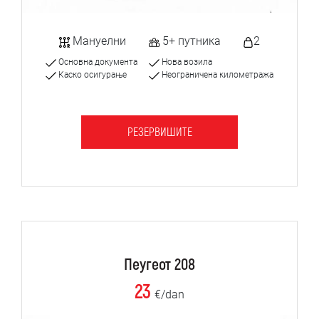
Мануелни
5+ путника
2
Основна документа
Нова возила
Каско осигурање
Неограничена километража
РЕЗЕРВИШИТЕ
Пеугеот 208
23
€/dan