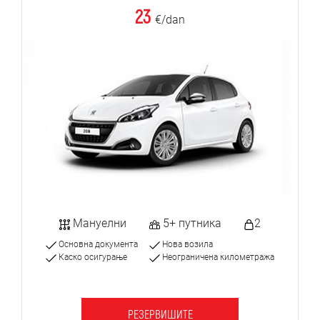
23
€/dan
Мануелни
5+ путника
2
Основна документа
Нова возила
Каско осигурање
Неограничена километража
РЕЗЕРВИШИТЕ