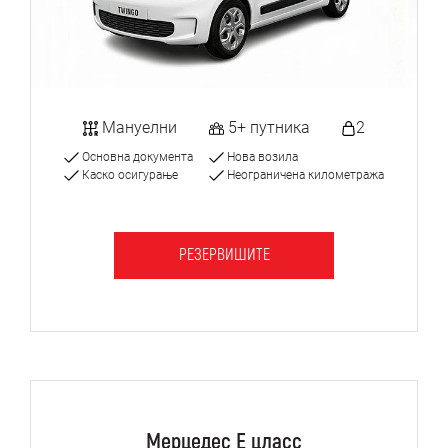
Мануелни
5+ путника
2
Основна документа
Нова возила
Каско осигурање
Неограничена километража
РЕЗЕРВИШИТЕ
Мерцедес Е цласс