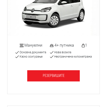
Мануелни
4+ путника
1
Основна документа
Нова возила
Каско осигурање
Неограничена километража
РЕЗЕРВИШИТЕ