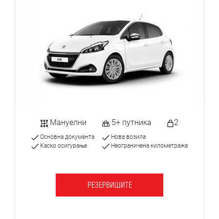
Мануелни
5+ путника
2
Основна документа
Нова возила
Каско осигурање
Неограничена километража
РЕЗЕРВИШИТЕ