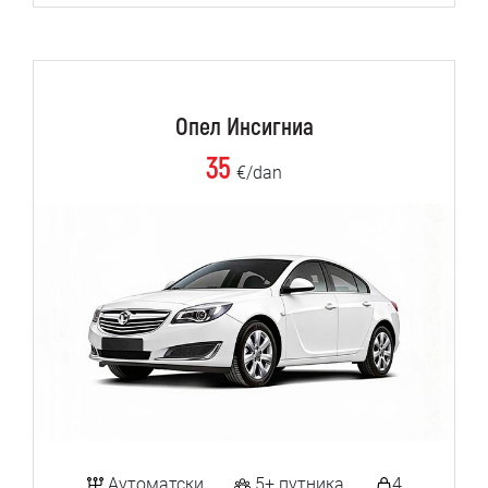
Опел Инсигниа
35
€/dan
Аутоматски
5+ путника
4