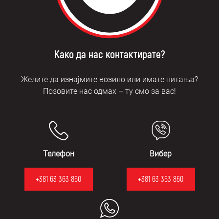
Како да нас контактирате?
Желите да изнајмите возило или имате питања?
Позовите нас одмах – ту смо за вас!
Телефон
Вибер
+381 63 363 860
+381 63 363 860