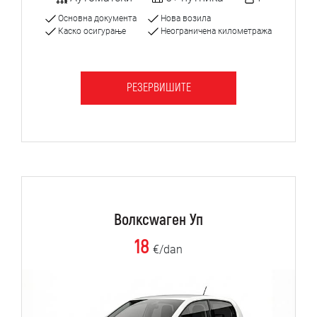
Основна документа
Нова возила
Каско осигурање
Неограничена километража
РЕЗЕРВИШИТЕ
Волксwаген Уп
18
€/dan