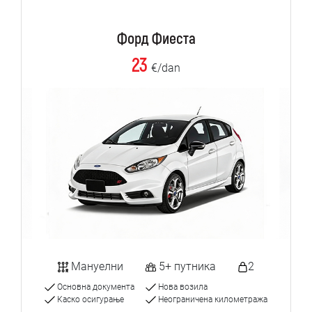
Форд Фиеста
23
€/dan
Мануелни
5+ путника
2
Основна документа
Нова возила
Каско осигурање
Неограничена километража