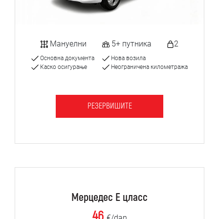
Мануелни
5+ путника
2
Основна документа
Нова возила
Каско осигурање
Неограничена километража
РЕЗЕРВИШИТЕ
Мерцедес Е цласс
46
€/dan