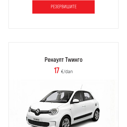
РЕЗЕРВИШИТЕ
Ренаулт Тwинго
17
€/dan