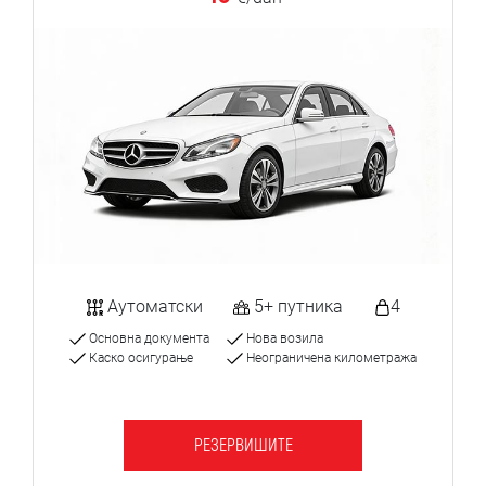
Аутоматски
5+ путника
4
Основна документа
Нова возила
Каско осигурање
Неограничена километража
РЕЗЕРВИШИТЕ