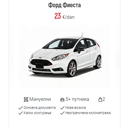
Форд Фиеста
23
€/dan
Мануелни
5+ путника
2
Основна документа
Нова возила
Каско осигурање
Неограничена километража