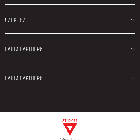
Аутомобили
ЛИНКОВИ
Џипови и СУВ возила
Луксузни аутомобили
Најчешћа питања
Цене
НАШИ ПАРТНЕРИ
Услови најма
Рент а кар возила
Блог
Рент а кар Београд ЗИМ
О нама
НАШИ ПАРТНЕРИ
Фахрсцхуле Zürich
Локације
Рент а кар Београд Роyал
Контакт
Рент а кар Београд Атос
Цар рентал Београд
ЕДеПро
Рент а кар Београд Алди
Флугхафен таxи Wиен
Изнајмљивање комбија
Селидбе Београд
Откуп аутомобила
Web dizajn