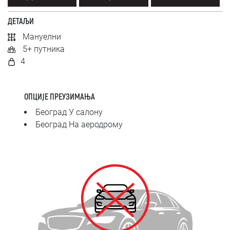
SRPSKI
ДЕТАЉИ
СРПСКИ
Мануелни
5+ путника
ENGLISH
4
ОПЦИЈЕ ПРЕУЗИМАЊА
Београд У салону
Београд На аеродрому