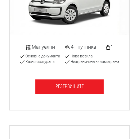
Мануелни
4+ путника
1
Основна документа
Нова возила
Каско осигурање
Неограничена километража
РЕЗЕРВИШИТЕ