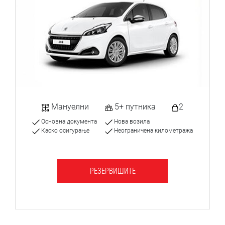
Мануелни
5+ путника
2
Основна документа
Нова возила
Каско осигурање
Неограничена километража
РЕЗЕРВИШИТЕ