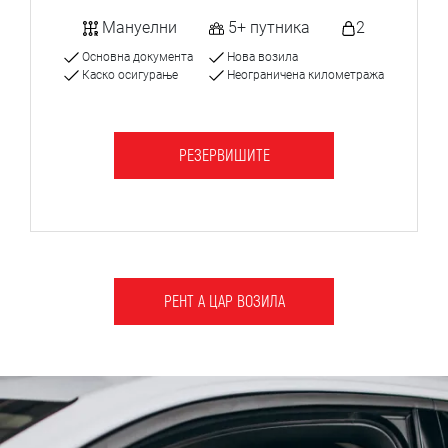
Мануелни
5+ путника
2
Основна документа
Нова возила
Каско осигурање
Неограничена километража
РЕЗЕРВИШИТЕ
РЕНТ А ЦАР ВОЗИЛА