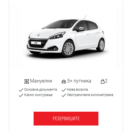
Мануелни
5+ путника
2
Основна документа
Нова возила
Каско осигурање
Неограничена километража
РЕЗЕРВИШИТЕ