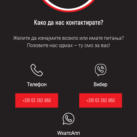
Како да нас контактирате?
Желите да изнајмите возило или имате питања?
Позовите нас одмах – ту смо за вас!
Телефон
Вибер
+381 63 363 860
+381 63 363 860
WхатсАпп