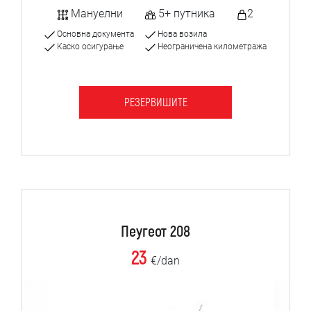
Мануелни
5+ путника
2
Основна документа
Нова возила
Каско осигурање
Неограничена километража
РЕЗЕРВИШИТЕ
Пеугеот 208
23
€/dan