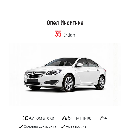
Опел Инсигниа
35
€/dan
Аутоматски
5+ путника
4
Основна документа
Нова возила