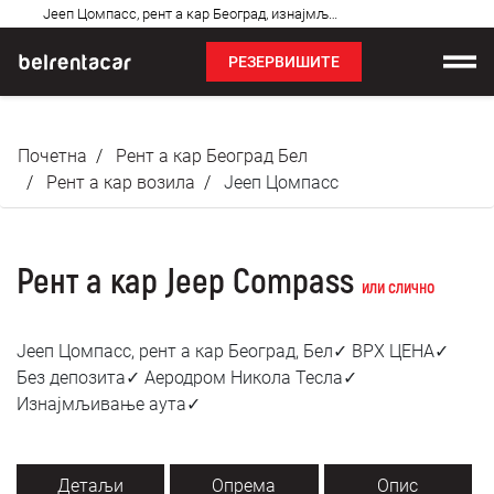
Најчешћа
Јееп Цомпасс, рент а кар Београд, изнајмљивање аута: Бел✓
питања
РЕЗЕРВИШИТЕ
Изнајмљивање возила
Почетна
Рент а кар Београд Бел
Цене
Рент а кар возила
Јееп Цомпасс
Услови најма
Рент а кар Jeep Compass
О нама
или слично
Најчешћа питања
Јееп Цомпасс, рент а кар Београд, Бел✓ ВРХ ЦЕНА✓
Без депозита✓ Аеродром Никола Тесла✓
Блог
Изнајмљивање аута✓
Контакт
Детаљи
Опрема
Опис