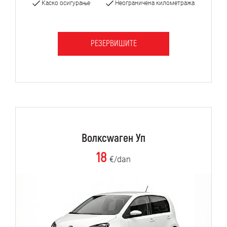
Каско осигурање
Неограничена километража
РЕЗЕРВИШИТЕ
Волксwаген Уп
18
€/dan