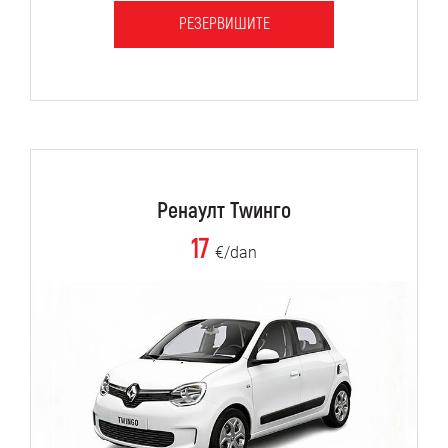
РЕЗЕРВИШИТЕ
Ренаулт Тwинго
17
€/dan