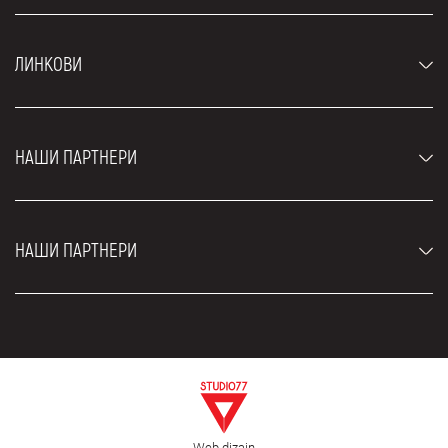
Аутомобили
ЛИНКОВИ
Џипови и СУВ возила
Луксузни аутомобили
Најчешћа питања
Цене
НАШИ ПАРТНЕРИ
Услови најма
Рент а кар возила
Блог
Рент а кар Београд ЗИМ
О нама
НАШИ ПАРТНЕРИ
Фахрсцхуле Zürich
Локације
Рент а кар Београд Роyал
Контакт
Рент а кар Београд Атос
Цар рентал Београд
ЕДеПро
Рент а кар Београд Алди
Флугхафен таxи Wиен
Изнајмљивање комбија
Селидбе Београд
Откуп аутомобила
Web dizajn