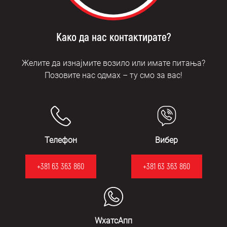
Како да нас контактирате?
Желите да изнајмите возило или имате питања?
Позовите нас одмах – ту смо за вас!
Телефон
Вибер
+381 63 363 860
+381 63 363 860
WхатсАпп