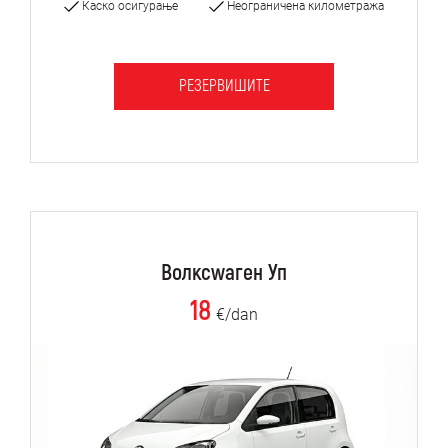
Каско осигурање
Неограничена километража
РЕЗЕРВИШИТЕ
Волксwаген Уп
18
€/dan