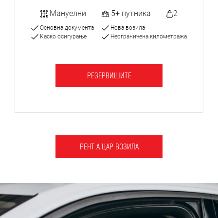
Мануелни
5+ путника
2
Основна документа
Нова возила
Каско осигурање
Неограничена километража
РЕЗЕРВИШИТЕ
РЕНТ А ЦАР ВОЗИЛА