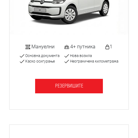
Мануелни
4+ путника
1
Основна документа
Нова возила
Каско осигурање
Неограничена километража
РЕЗЕРВИШИТЕ