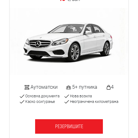
Аутоматски
5+ путника
4
Основна документа
Нова возила
Каско осигурање
Неограничена километража
РЕЗЕРВИШИТЕ