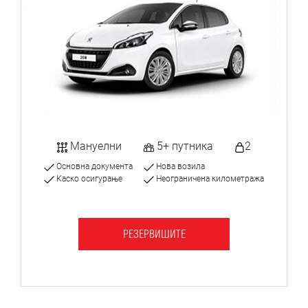
Мануелни
5+ путника
2
Основна документа
Нова возила
Каско осигурање
Неограничена километража
РЕЗЕРВИШИТЕ