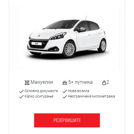
Мануелни
5+ путника
2
Основна документа
Нова возила
Каско осигурање
Неограничена километража
РЕЗЕРВИШИТЕ