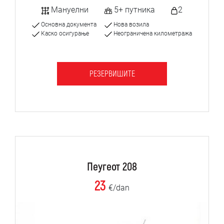
Мануелни
5+ путника
2
Основна документа
Нова возила
Каско осигурање
Неограничена километража
РЕЗЕРВИШИТЕ
Пеугеот 208
23
€/dan