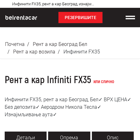
Најчешћа
Инфинити FX35, рент а кар Београд, изнајмљивање аута: Бел✓
питања
РЕЗЕРВИШИТЕ
Изнајмљивање возила
Почетна
Рент а кар Београд Бел
Цене
Рент а кар возила
Инфинити FX35
Услови најма
Рент а кар Infiniti FX35
О нама
или слично
Најчешћа питања
Инфинити FX35, рент а кар Београд, Бел✓ ВРХ ЦЕНА✓
Без депозита✓ Аеродром Никола Тесла✓
Блог
Изнајмљивање аута✓
Контакт
Детаљи
Опрема
Опис