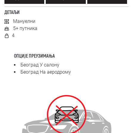
SRPSKI
ДЕТАЉИ
СРПСКИ
Мануелни
5+ путника
ENGLISH
4
ОПЦИЈЕ ПРЕУЗИМАЊА
Београд У салону
Београд На аеродрому