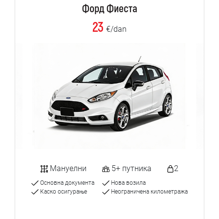
Форд Фиеста
23
€/dan
Мануелни
5+ путника
2
Основна документа
Нова возила
Каско осигурање
Неограничена километража