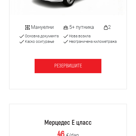
Мануелни
5+ путника
2
Основна документа
Нова возила
Каско осигурање
Неограничена километража
РЕЗЕРВИШИТЕ
Мерцедес Е цласс
46
€/dan