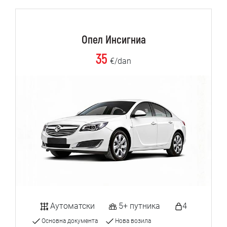
Опел Инсигниа
35
€/dan
Аутоматски
5+ путника
4
Основна документа
Нова возила