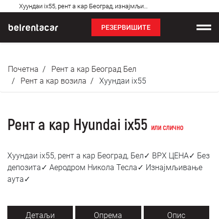
Најчешћа
Хyундаи ix55, рент а кар Београд, изнајмљивање аута: Бел✓
питања
РЕЗЕРВИШИТЕ
Изнајмљивање возила
Почетна
Рент а кар Београд Бел
Цене
Рент а кар возила
Хyундаи ix55
Услови најма
Рент а кар Hyundai ix55
О нама
или слично
Најчешћа питања
Хyундаи ix55, рент а кар Београд, Бел✓ ВРХ ЦЕНА✓ Без
депозита✓ Аеродром Никола Тесла✓ Изнајмљивање
Блог
аута✓
Контакт
Детаљи
Опрема
Опис