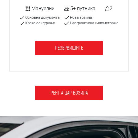
Мануелни
5+ путника
2
Основна документа
Нова возила
Каско осигурање
Неограничена километража
РЕЗЕРВИШИТЕ
РЕНТ А ЦАР ВОЗИЛА