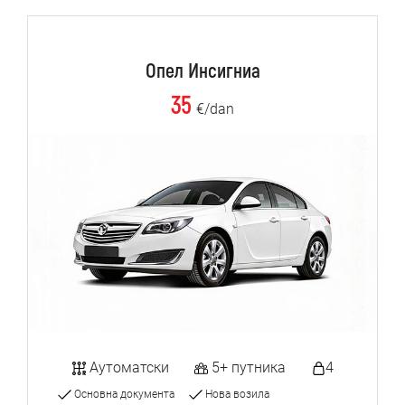
Опел Инсигниа
35
€/dan
Аутоматски
5+ путника
4
Основна документа
Нова возила