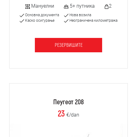
Мануелни
5+ путника
2
Основна документа
Нова возила
Каско осигурање
Неограничена километража
РЕЗЕРВИШИТЕ
Пеугеот 208
23
€/dan