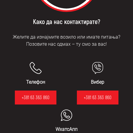
Како да нас контактирате?
Желите да изнајмите возило или имате питања?
Позовите нас одмах – ту смо за вас!
Телефон
Вибер
+381 63 363 860
+381 63 363 860
WхатсАпп