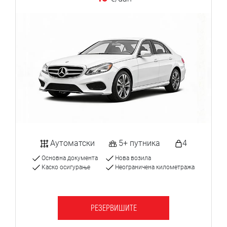
Аутоматски
5+ путника
4
Основна документа
Нова возила
Каско осигурање
Неограничена километража
РЕЗЕРВИШИТЕ