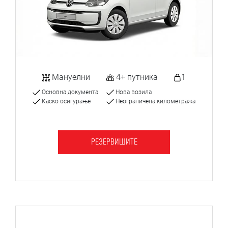
Мануелни
4+ путника
1
Основна документа
Нова возила
Каско осигурање
Неограничена километража
РЕЗЕРВИШИТЕ