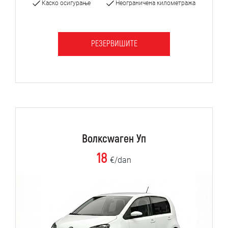
Каско осигурање
Неограничена километража
РЕЗЕРВИШИТЕ
Волксwаген Уп
18
€/dan