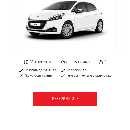
Мануелни
5+ путника
2
Основна документа
Нова возила
Каско осигурање
Неограничена километража
РЕЗЕРВИШИТЕ