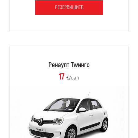
РЕЗЕРВИШИТЕ
Ренаулт Тwинго
17
€/dan