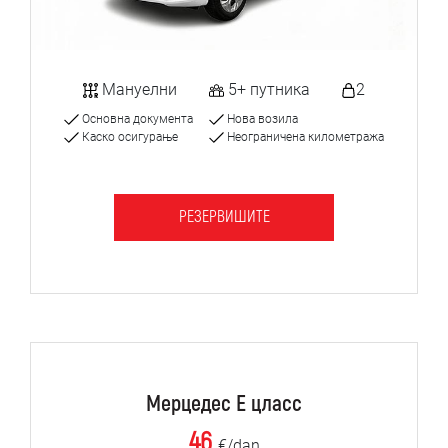
Мануелни
5+ путника
2
Основна документа
Нова возила
Каско осигурање
Неограничена километража
РЕЗЕРВИШИТЕ
Мерцедес Е цласс
46
€/dan