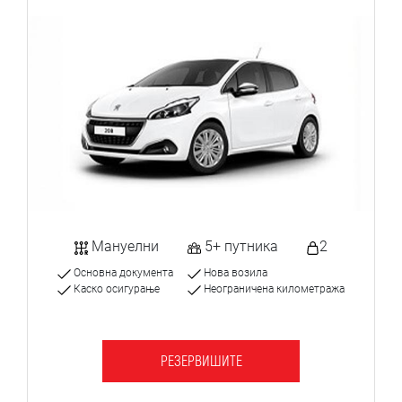
Мануелни
5+ путника
2
Основна документа
Нова возила
Каско осигурање
Неограничена километража
РЕЗЕРВИШИТЕ