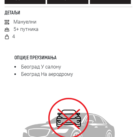
SRPSKI
ДЕТАЉИ
СРПСКИ
Мануелни
5+ путника
ENGLISH
4
ОПЦИЈЕ ПРЕУЗИМАЊА
Београд У салону
Београд На аеродрому