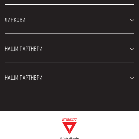
Аутомобили
ЛИНКОВИ
Џипови и СУВ возила
Луксузни аутомобили
Најчешћа питања
Цене
НАШИ ПАРТНЕРИ
Услови најма
Рент а кар возила
Блог
Рент а кар Београд ЗИМ
О нама
НАШИ ПАРТНЕРИ
Фахрсцхуле Zürich
Локације
Рент а кар Београд Роyал
Контакт
Рент а кар Београд Атос
Цар рентал Београд
ЕДеПро
Рент а кар Београд Алди
Флугхафен таxи Wиен
Изнајмљивање комбија
Селидбе Београд
Откуп аутомобила
Web dizajn