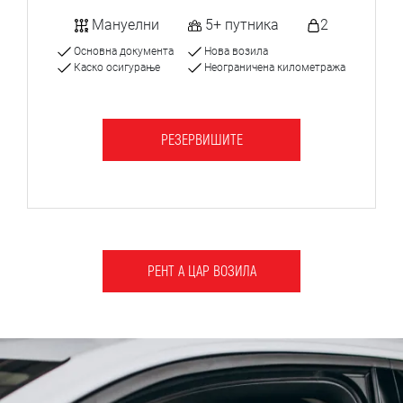
Мануелни
5+ путника
2
Основна документа
Нова возила
Каско осигурање
Неограничена километража
РЕЗЕРВИШИТЕ
РЕНТ А ЦАР ВОЗИЛА