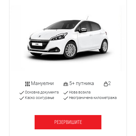
Мануелни
5+ путника
2
Основна документа
Нова возила
Каско осигурање
Неограничена километража
РЕЗЕРВИШИТЕ