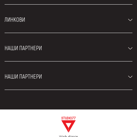
Аутомобили
ЛИНКОВИ
Џипови и СУВ возила
Луксузни аутомобили
Најчешћа питања
Цене
НАШИ ПАРТНЕРИ
Услови најма
Рент а кар возила
Блог
Рент а кар Београд ЗИМ
О нама
НАШИ ПАРТНЕРИ
Фахрсцхуле Zürich
Локације
Рент а кар Београд Роyал
Контакт
Рент а кар Београд Атос
Цар рентал Београд
ЕДеПро
Рент а кар Београд Алди
Флугхафен таxи Wиен
Изнајмљивање комбија
Селидбе Београд
Откуп аутомобила
Web dizajn