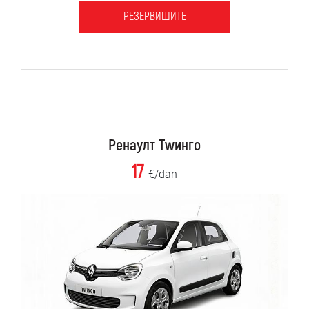
РЕЗЕРВИШИТЕ
Ренаулт Тwинго
17
€/dan