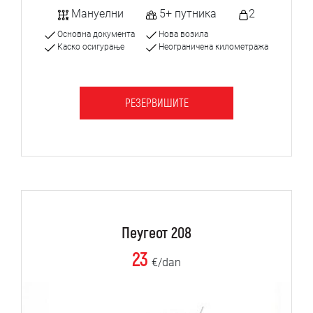
Мануелни
5+ путника
2
Основна документа
Нова возила
Каско осигурање
Неограничена километража
РЕЗЕРВИШИТЕ
Пеугеот 208
23
€/dan