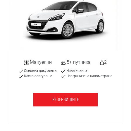
Мануелни
5+ путника
2
Основна документа
Нова возила
Каско осигурање
Неограничена километража
РЕЗЕРВИШИТЕ