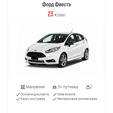
Форд Фиеста
23
€/dan
Мануелни
5+ путника
2
Основна документа
Нова возила
Каско осигурање
Неограничена километража