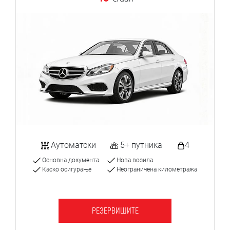
Аутоматски
5+ путника
4
Основна документа
Нова возила
Каско осигурање
Неограничена километража
РЕЗЕРВИШИТЕ