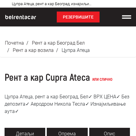
Најчешћа
Цупра Атеца, рент а кар Београд, изнајмљивање аута: Бел✓
питања
РЕЗЕРВИШИТЕ
Изнајмљивање возила
Почетна
Рент а кар Београд Бел
Цене
Рент а кар возила
Цупра Атеца
Услови најма
Рент а кар Cupra Ateca
О нама
или слично
Најчешћа питања
Цупра Атеца, рент а кар Београд, Бел✓ ВРХ ЦЕНА✓ Без
депозита✓ Аеродром Никола Тесла✓ Изнајмљивање
Блог
аута✓
Контакт
Детаљи
Опрема
Опис