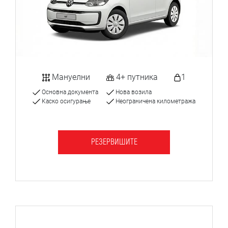
Мануелни
4+ путника
1
Основна документа
Нова возила
Каско осигурање
Неограничена километража
РЕЗЕРВИШИТЕ