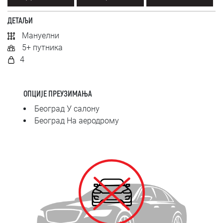
SRPSKI
ДЕТАЉИ
СРПСКИ
Мануелни
5+ путника
ENGLISH
4
ОПЦИЈЕ ПРЕУЗИМАЊА
Београд У салону
Београд На аеродрому