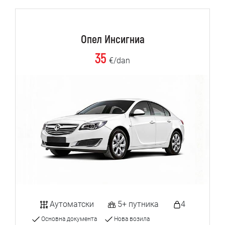
Опел Инсигниа
35
€/dan
Аутоматски
5+ путника
4
Основна документа
Нова возила