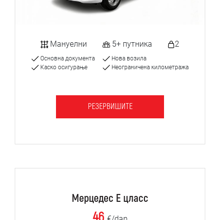
Мануелни
5+ путника
2
Основна документа
Нова возила
Каско осигурање
Неограничена километража
РЕЗЕРВИШИТЕ
Мерцедес Е цласс
46
€/dan