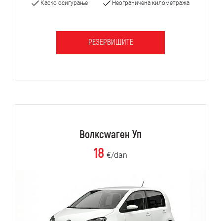
Каско осигурање
Неограничена километража
РЕЗЕРВИШИТЕ
Волксwаген Уп
18
€/dan