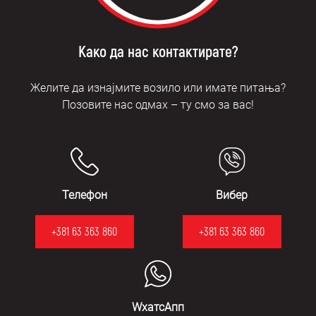
Како да нас контактирате?
Желите да изнајмите возило или имате питања?
Позовите нас одмах – ту смо за вас!
Телефон
Вибер
+381 63 363 860
+381 63 363 860
WхатсАпп