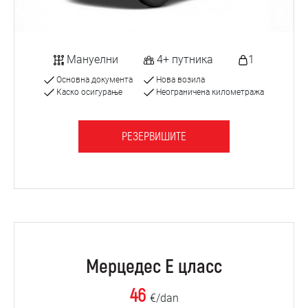
Мануелни
4+ путника
1
Основна документа
Нова возила
Каско осигурање
Неограничена километража
РЕЗЕРВИШИТЕ
Мерцедес Е цласс
46
€/dan