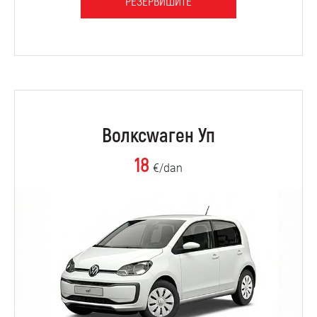
РЕЗЕРВИШИТЕ
Волксwаген Уп
18
€/dan