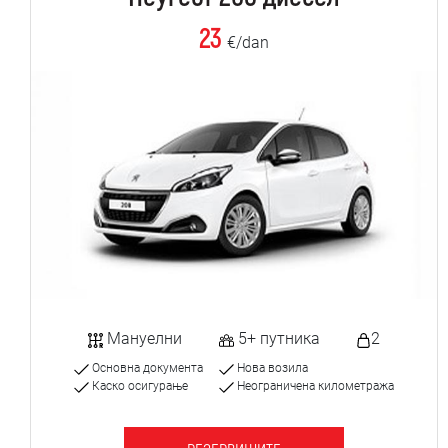
23
€/dan
Мануелни
5+ путника
2
Основна документа
Нова возила
Каско осигурање
Неограничена километража