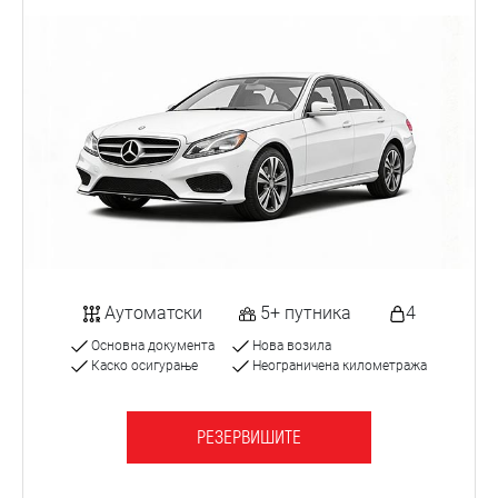
Аутоматски
5+ путника
4
Основна документа
Нова возила
Каско осигурање
Неограничена километража
РЕЗЕРВИШИТЕ