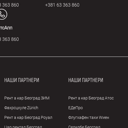
3 363 860
+381 63 363 860
тсАпп
3 363 860
НАШИ ПАРТНЕРИ
НАШИ ПАРТНЕРИ
Рент а кар Београд ЗИМ
Рент а кар Београд Атос
Фахрсцхуле Zürich
ЕДеПро
Рент а кар Београд Роyал
Флугхафен таxи Wиен
Цар рентал Београд
Селидбе Београд