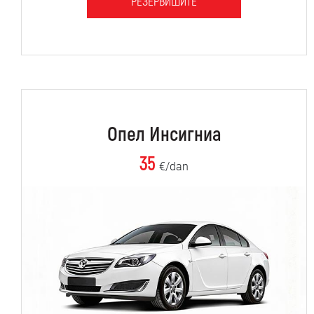
РЕЗЕРВИШИТЕ
Опел Инсигниа
35
€/dan