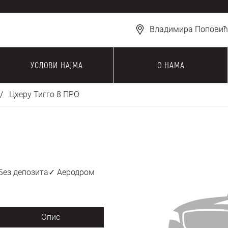
Владимира Поповића
УСЛОВИ НАЈМА
О НАМА
Цхерy Тигго 8 ПРО
 Без депозита✓ Аеродром
Опис