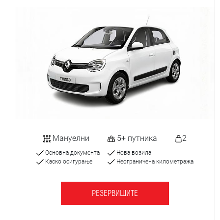
Мануелни
5+ путника
2
Основна документа
Нова возила
Каско осигурање
Неограничена километража
РЕЗЕРВИШИТЕ