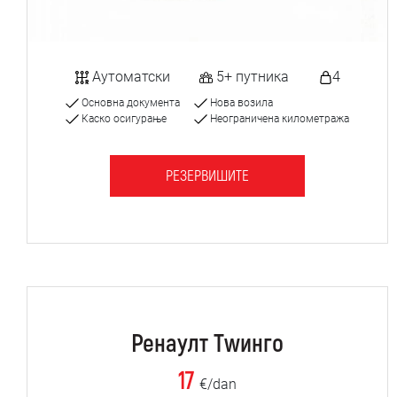
Аутоматски
5+ путника
4
Основна документа
Нова возила
Каско осигурање
Неограничена километража
РЕЗЕРВИШИТЕ
Ренаулт Тwинго
17
€/dan