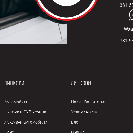
+381 6
Wха
+381 6
ЛИНКОВИ
ЛИНКОВИ
Аутомобили
Најчешћа питања
Џипови и СУВ возила
Услови најма
Луксузни аутомобили
Блог
Цене
О нама