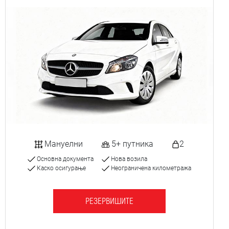
Мануелни
5+ путника
2
Основна документа
Нова возила
Каско осигурање
Неограничена километража
РЕЗЕРВИШИТЕ