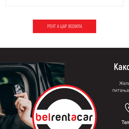
РЕНТ А ЦАР ВОЗИЛА
Како
Жели
питања?
Те