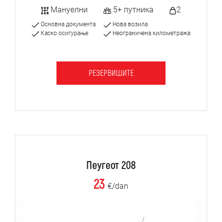
Мануелни
5+ путника
2
Основна документа
Нова возила
Каско осигурање
Неограничена километража
РЕЗЕРВИШИТЕ
Пеугеот 208
23
€/dan