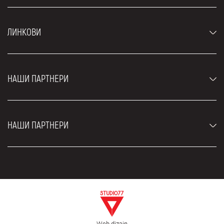
Аутомобили
ЛИНКОВИ
Џипови и СУВ возила
Луксузни аутомобили
Најчешћа питања
Цене
НАШИ ПАРТНЕРИ
Услови најма
Рент а кар возила
Блог
Рент а кар Београд ЗИМ
О нама
НАШИ ПАРТНЕРИ
Фахрсцхуле Zürich
Локације
Рент а кар Београд Роyал
Контакт
Рент а кар Београд Атос
Цар рентал Београд
ЕДеПро
Рент а кар Београд Алди
Флугхафен таxи Wиен
Изнајмљивање комбија
Селидбе Београд
Откуп аутомобила
Web dizajn