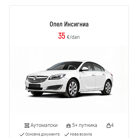
Опел Инсигниа
35
€/dan
Аутоматски
5+ путника
4
Основна документа
Нова возила