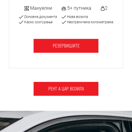
Мануелни
5+ путника
2
Основна документа
Нова возила
Каско осигурање
Неограничена километража
РЕЗЕРВИШИТЕ
РЕНТ А ЦАР ВОЗИЛА