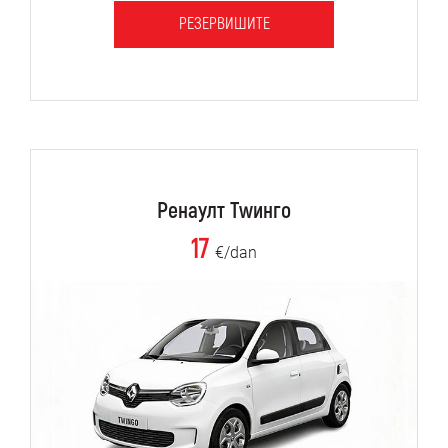
РЕЗЕРВИШИТЕ
Ренаулт Тwинго
17
€/dan