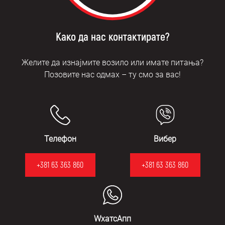
Како да нас контактирате?
Желите да изнајмите возило или имате питања?
Позовите нас одмах – ту смо за вас!
Телефон
Вибер
+381 63 363 860
+381 63 363 860
WхатсАпп