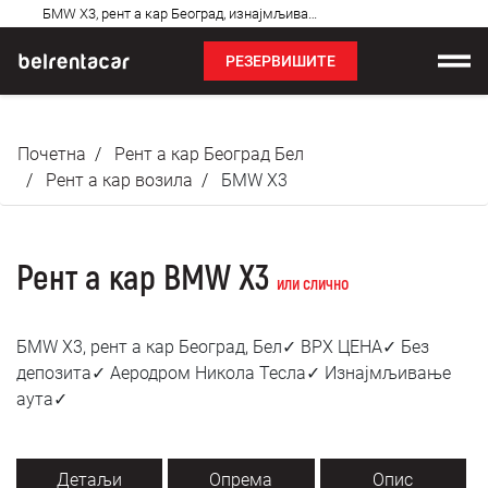
Најчешћа
БМW X3, рент а кар Београд, изнајмљивање аута: Бел✓
питања
РЕЗЕРВИШИТЕ
Изнајмљивање возила
Почетна
Рент а кар Београд Бел
Цене
Рент а кар возила
БМW X3
Услови најма
Рент а кар BMW X3
О нама
или слично
Најчешћа питања
БМW X3, рент а кар Београд, Бел✓ ВРХ ЦЕНА✓ Без
депозита✓ Аеродром Никола Тесла✓ Изнајмљивање
Блог
аута✓
Контакт
Детаљи
Опрема
Опис