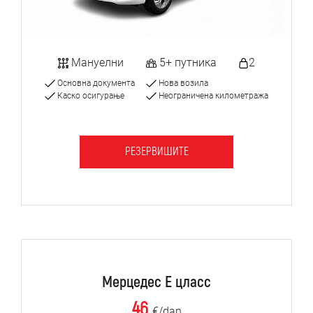
Мануелни
5+ путника
2
Основна документа
Нова возила
Каско осигурање
Неограничена километража
РЕЗЕРВИШИТЕ
Мерцедес Е цласс
46
€/dan