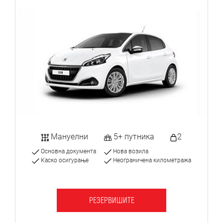
Мануелни
5+ путника
2
Основна документа
Нова возила
Каско осигурање
Неограничена километража
РЕЗЕРВИШИТЕ