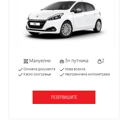
Мануелни
5+ путника
2
Основна документа
Нова возила
Каско осигурање
Неограничена километража
РЕЗЕРВИШИТЕ