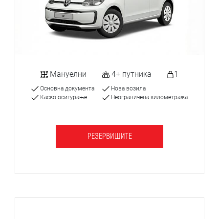
Мануелни
4+ путника
1
Основна документа
Нова возила
Каско осигурање
Неограничена километража
РЕЗЕРВИШИТЕ