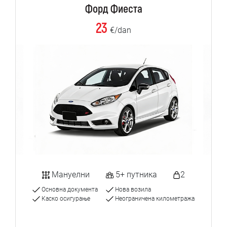
Форд Фиеста
23
€/dan
Мануелни
5+ путника
2
Основна документа
Нова возила
Каско осигурање
Неограничена километража