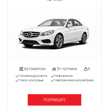
Аутоматски
5+ путника
4
Основна документа
Нова возила
Каско осигурање
Неограничена километража
РЕЗЕРВИШИТЕ