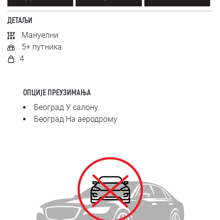
SRPSKI
ДЕТАЉИ
СРПСКИ
Мануелни
5+ путника
ENGLISH
4
ОПЦИЈЕ ПРЕУЗИМАЊА
Београд У салону
Београд На аеродрому