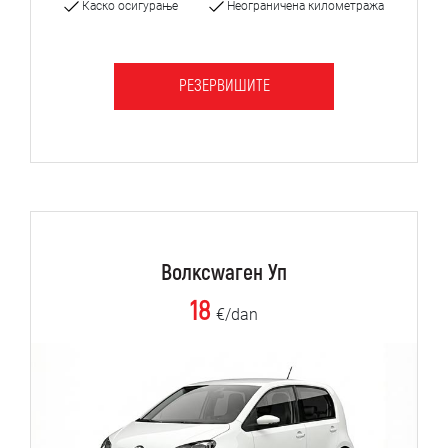
Каско осигурање
Неограничена километража
РЕЗЕРВИШИТЕ
Волксwаген Уп
18
€/dan