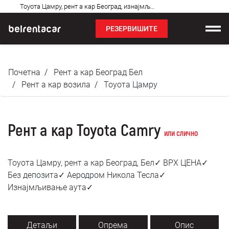
Најчешћа
Тоyота Цамрy, рент а кар Београд, изнајмљивање аута: Бел✓
питања
РЕЗЕРВИШИТЕ
Изнајмљивање возила
Почетна
Рент а кар Београд Бел
Цене
Рент а кар возила
Тоyота Цамрy
Услови најма
Рент а кар Toyota Camry
О нама
или слично
Најчешћа питања
Тоyота Цамрy, рент а кар Београд, Бел✓ ВРХ ЦЕНА✓
Без депозита✓ Аеродром Никола Тесла✓
Блог
Изнајмљивање аута✓
Контакт
Детаљи
Опрема
Опис