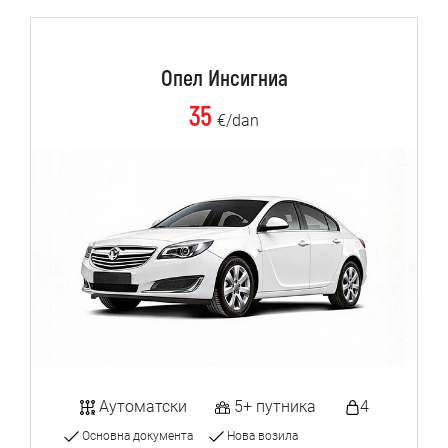
Опел Инсигниа
35
€/dan
Аутоматски
5+ путника
4
Основна документа
Нова возила