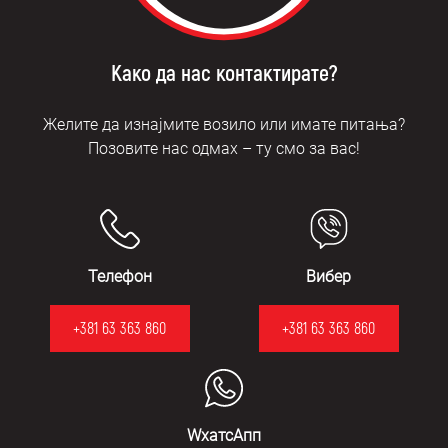
Како да нас контактирате?
Желите да изнајмите возило или имате питања?
Позовите нас одмах – ту смо за вас!
Телефон
Вибер
+381 63 363 860
+381 63 363 860
WхатсАпп