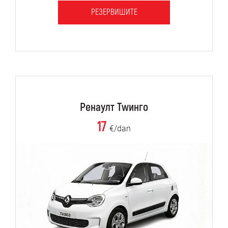
РЕЗЕРВИШИТЕ
Ренаулт Тwинго
17
€/dan