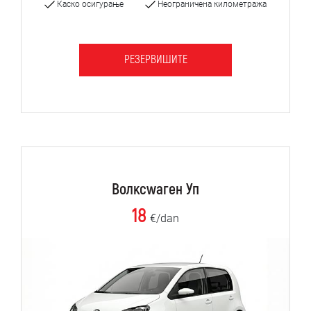
Каско осигурање
Неограничена километража
РЕЗЕРВИШИТЕ
Волксwаген Уп
18
€/dan