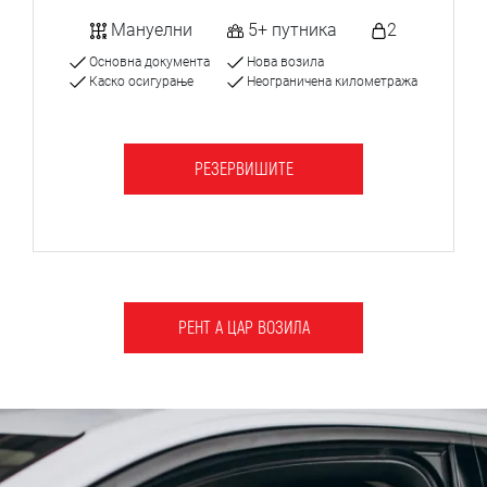
Мануелни
5+ путника
2
Основна документа
Нова возила
Каско осигурање
Неограничена километража
РЕЗЕРВИШИТЕ
РЕНТ А ЦАР ВОЗИЛА