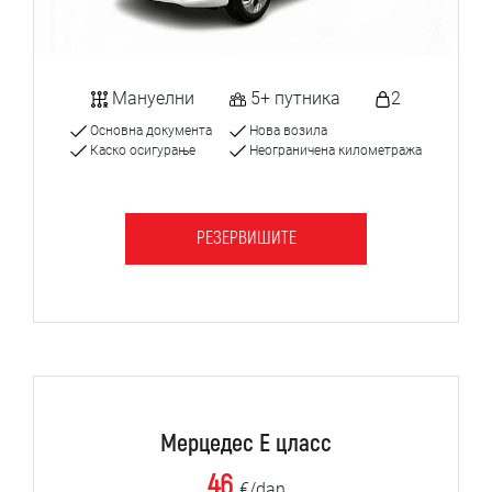
Мануелни
5+ путника
2
Основна документа
Нова возила
Каско осигурање
Неограничена километража
РЕЗЕРВИШИТЕ
Мерцедес Е цласс
46
€/dan