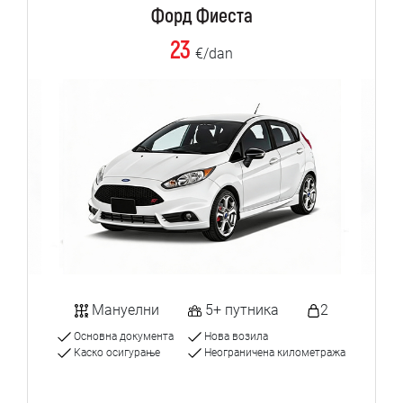
Форд Фиеста
23
€/dan
Мануелни
5+ путника
2
Основна документа
Нова возила
Каско осигурање
Неограничена километража