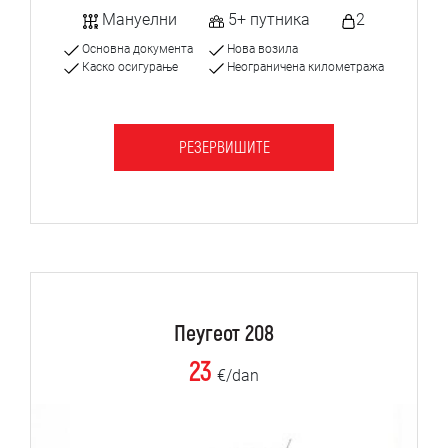
Мануелни
5+ путника
2
Основна документа
Нова возила
Каско осигурање
Неограничена километража
РЕЗЕРВИШИТЕ
Пеугеот 208
23
€/dan