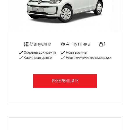
Мануелни
4+ путника
1
Основна документа
Нова возила
Каско осигурање
Неограничена километража
РЕЗЕРВИШИТЕ