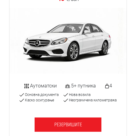
Аутоматски
5+ путника
4
Основна документа
Нова возила
Каско осигурање
Неограничена километража
РЕЗЕРВИШИТЕ