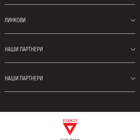
Аутомобили
ЛИНКОВИ
Џипови и СУВ возила
Луксузни аутомобили
Најчешћа питања
Цене
НАШИ ПАРТНЕРИ
Услови најма
Рент а кар возила
Блог
Рент а кар Београд ЗИМ
О нама
НАШИ ПАРТНЕРИ
Фахрсцхуле Zürich
Локације
Рент а кар Београд Роyал
Контакт
Рент а кар Београд Атос
Цар рентал Београд
ЕДеПро
Рент а кар Београд Алди
Флугхафен таxи Wиен
Изнајмљивање комбија
Селидбе Београд
Откуп аутомобила
Web dizajn