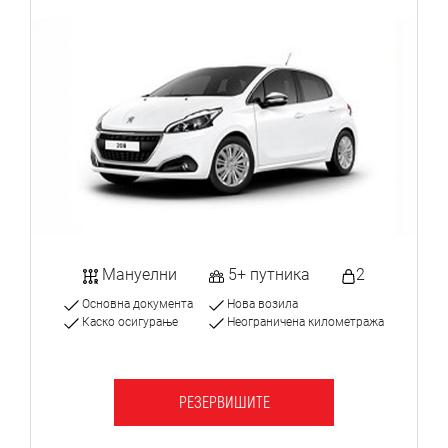
Мануелни
5+ путника
2
Основна документа
Нова возила
Каско осигурање
Неограничена километража
РЕЗЕРВИШИТЕ