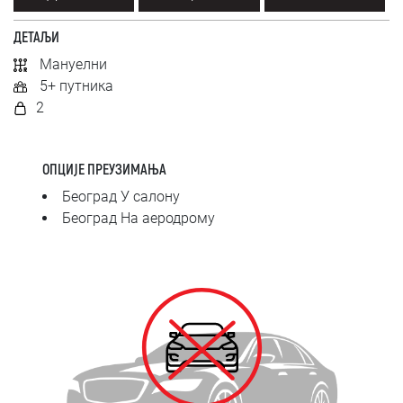
SRPSKI
ДЕТАЉИ
СРПСКИ
Мануелни
5+ путника
ENGLISH
2
ОПЦИЈЕ ПРЕУЗИМАЊА
Београд У салону
Београд На аеродрому