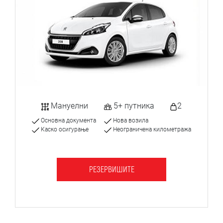
Мануелни
5+ путника
2
Основна документа
Нова возила
Каско осигурање
Неограничена километража
РЕЗЕРВИШИТЕ