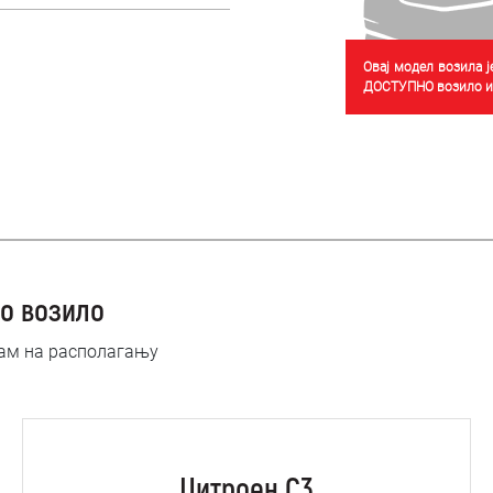
Овај модел возила 
ДОСТУПНО возило из
о возило
нам на располагању
Цитроен C3