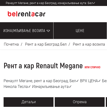
Ренаулт Мегане, рент а кар Београд, изнајмљивање аута: Бел✓
ИЗНАЈМЉИВАЊЕ ВОЗИЛА
ЦЕНЕ
Почетна
Рент а кар Београд Бел
Рент а кар возила
Рент а кар Renault Megane
или слично
Ренаулт Мегане, рент а кар Београд, Бел✓ ВРХ ЦЕНА✓ Б
Никола Тесла✓ Изнајмљивање аута✓
Детаљи
Опрема