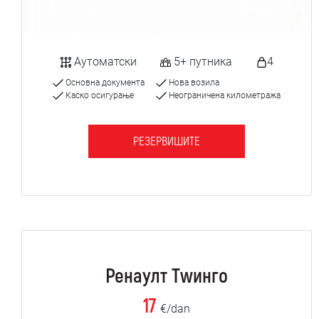
Аутоматски
5+ путника
4
Основна документа
Нова возила
Каско осигурање
Неограничена километража
РЕЗЕРВИШИТЕ
Ренаулт Тwинго
17
€/dan