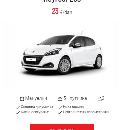
23
€/dan
Мануелни
5+ путника
2
Основна документа
Нова возила
Каско осигурање
Неограничена километража