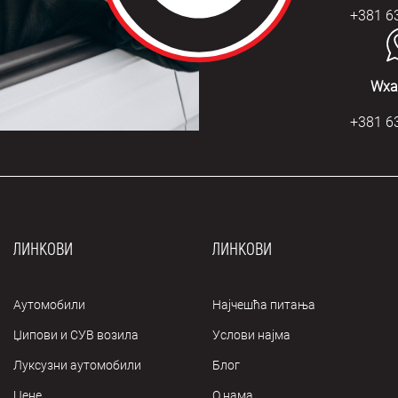
+381 6
Wха
+381 6
ЛИНКОВИ
ЛИНКОВИ
Аутомобили
Најчешћа питања
Џипови и СУВ возила
Услови најма
Луксузни аутомобили
Блог
Цене
О нама