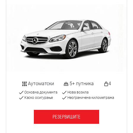
Аутоматски
5+ путника
4
Основна документа
Нова возила
Каско осигурање
Неограничена километража
РЕЗЕРВИШИТЕ