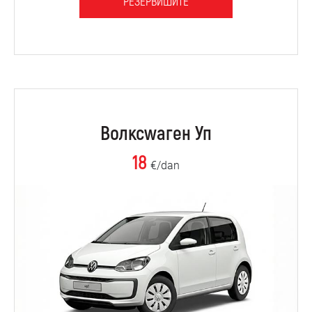
РЕЗЕРВИШИТЕ
Волксwаген Уп
18
€/dan