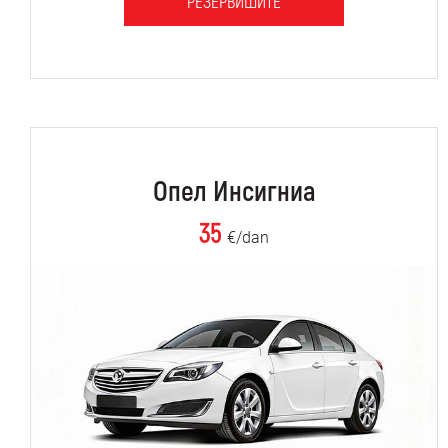
РЕЗЕРВИШИТЕ
Опел Инсигниа
35
€/dan