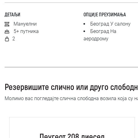
ДЕТАЉИ
ОПЦИЈЕ ПРЕУЗИМАЊА
Мануелни
Београд У салону
5+ путника
Београд На
2
аеродрому
Резервишите слично или друго слободн
Молимо вас погледајте слична слободна возила која су 
Пеугеот 208 диесел