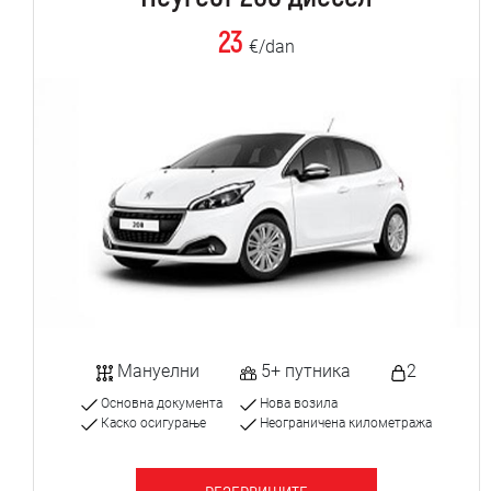
23
€/dan
Мануелни
5+ путника
2
Основна документа
Нова возила
Каско осигурање
Неограничена километража