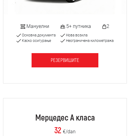
Мануелни
5+ путника
2
Основна документа
Нова возила
Каско осигурање
Неограничена километража
РЕЗЕРВИШИТЕ
Мерцедес А класа
32
€/dan