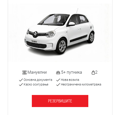
Мануелни
5+ путника
2
Основна документа
Нова возила
Каско осигурање
Неограничена километража
РЕЗЕРВИШИТЕ