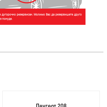
је дугорочно резервисан. Молимо Вас да резервишете друго
 понуде.
Пеугеот 208