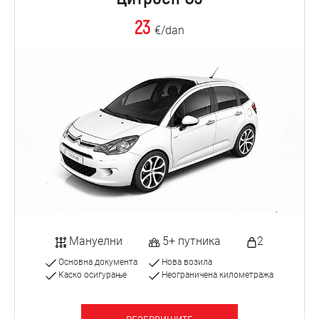
23
€/dan
Мануелни
5+ путника
2
Основна документа
Нова возила
Каско осигурање
Неограничена километража