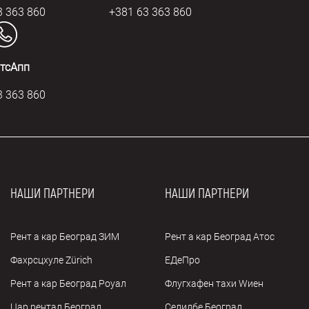
3 363 860
+381 63 363 860
тсАпп
3 363 860
НАШИ ПАРТНЕРИ
НАШИ ПАРТНЕРИ
Рент а кар Београд ЗИМ
Рент а кар Београд Атос
Фахрсцхуле Zürich
ЕДеПро
Рент а кар Београд Роyал
Флугхафен таxи Wиен
Цар рентал Београд
Селидбе Београд