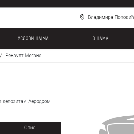
Владимира Поповића
УСЛОВИ НАЈМА
О НАМА
Ренаулт Мегане
ез депозита✓ Аеродром
Опис