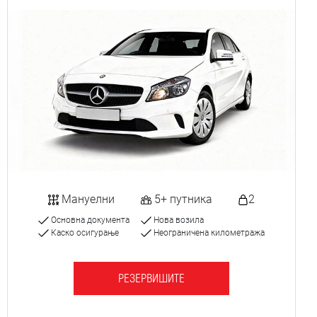
Мануелни
5+ путника
2
Основна документа
Нова возила
Каско осигурање
Неограничена километража
РЕЗЕРВИШИТЕ