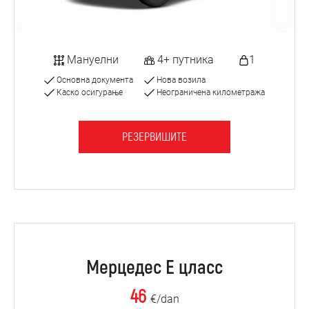
Мануелни
4+ путника
1
Основна документа
Нова возила
Каско осигурање
Неограничена километража
РЕЗЕРВИШИТЕ
Мерцедес Е цласс
46
€/dan