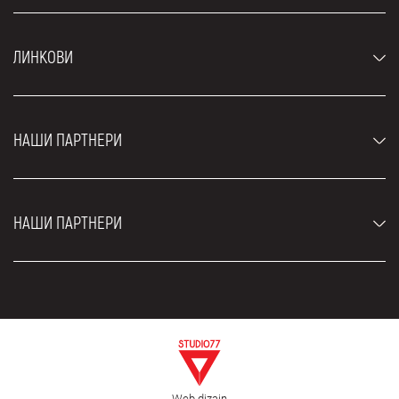
Аутомобили
ЛИНКОВИ
Џипови и СУВ возила
Луксузни аутомобили
Најчешћа питања
Цене
НАШИ ПАРТНЕРИ
Услови најма
Рент а кар возила
Блог
Рент а кар Београд ЗИМ
О нама
НАШИ ПАРТНЕРИ
Фахрсцхуле Zürich
Локације
Рент а кар Београд Роyал
Контакт
Рент а кар Београд Атос
Цар рентал Београд
ЕДеПро
Рент а кар Београд Алди
Флугхафен таxи Wиен
Изнајмљивање комбија
Селидбе Београд
Откуп аутомобила
Web dizajn