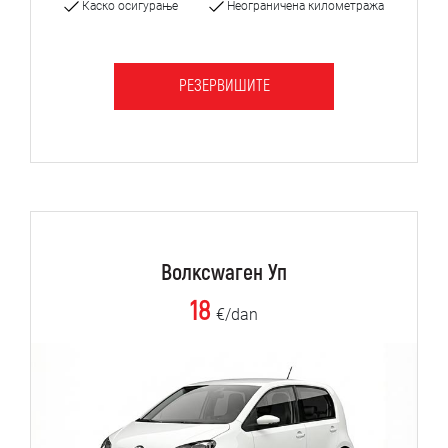
Каско осигурање
Неограничена километража
РЕЗЕРВИШИТЕ
Волксwаген Уп
18
€/dan