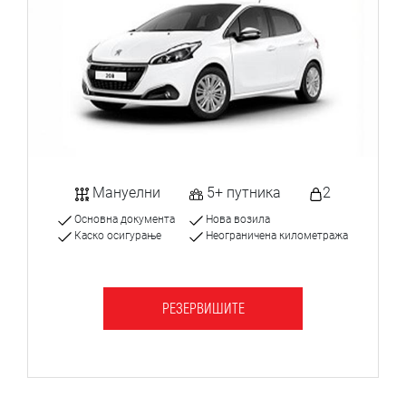
Мануелни
5+ путника
2
Основна документа
Нова возила
Каско осигурање
Неограничена километража
РЕЗЕРВИШИТЕ