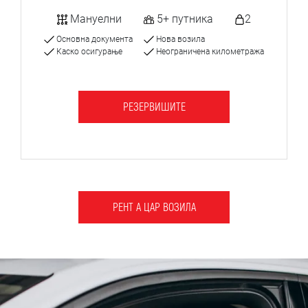
Мануелни
5+ путника
2
Основна документа
Нова возила
Каско осигурање
Неограничена километража
РЕЗЕРВИШИТЕ
РЕНТ А ЦАР ВОЗИЛА