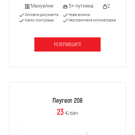
Мануелни
5+ путника
2
Основна документа
Нова возила
Каско осигурање
Неограничена километража
РЕЗЕРВИШИТЕ
Пеугеот 208
23
€/dan