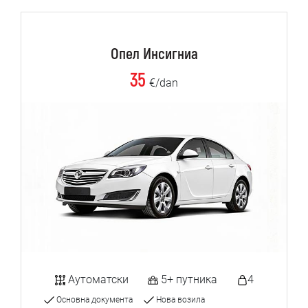
Опел Инсигниа
35
€/dan
Аутоматски
5+ путника
4
Основна документа
Нова возила