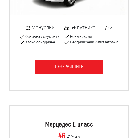
Мануелни
5+ путника
2
Основна документа
Нова возила
Каско осигурање
Неограничена километража
РЕЗЕРВИШИТЕ
Мерцедес Е цласс
46
€/dan