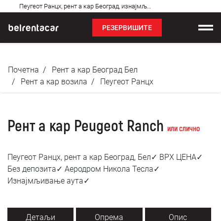
Најчешћа
Пеугеот Ранцх, рент а кар Београд, изнајмљивање аута: Бел✓
питања
РЕЗЕРВИШИТЕ
Изнајмљивање возила
Почетна
Рент а кар Београд Бел
Цене
Рент а кар возила
Пеугеот Ранцх
Услови најма
Рент а кар Peugeot Ranch
О нама
или слично
Најчешћа питања
Пеугеот Ранцх, рент а кар Београд, Бел✓ ВРХ ЦЕНА✓
Без депозита✓ Аеродром Никола Тесла✓
Блог
Изнајмљивање аута✓
Контакт
Детаљи
Опрема
Опис