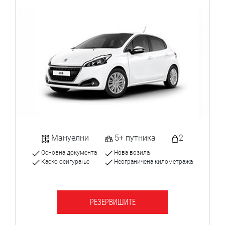
Мануелни
5+ путника
2
Основна документа
Нова возила
Каско осигурање
Неограничена километража
РЕЗЕРВИШИТЕ