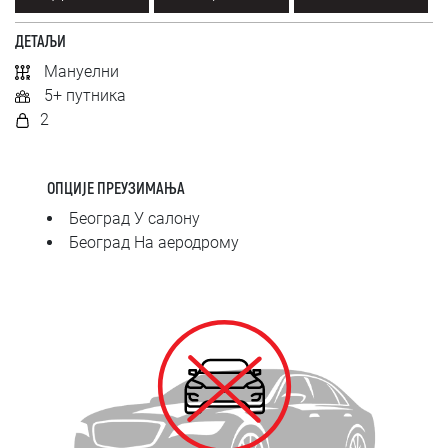
SRPSKI
ДЕТАЉИ
СРПСКИ
Мануелни
5+ путника
ENGLISH
2
ОПЦИЈЕ ПРЕУЗИМАЊА
Београд У салону
Београд На аеродрому