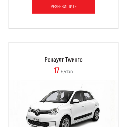
РЕЗЕРВИШИТЕ
Ренаулт Тwинго
17
€/dan