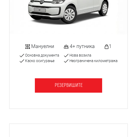
Мануелни
4+ путника
1
Основна документа
Нова возила
Каско осигурање
Неограничена километража
РЕЗЕРВИШИТЕ