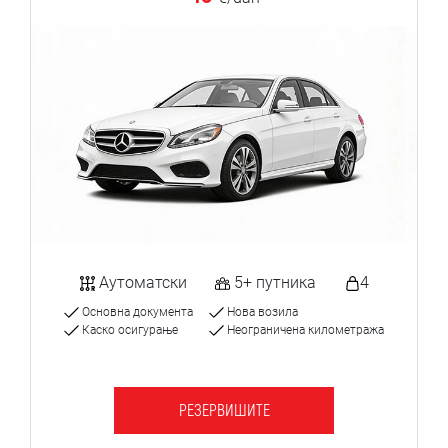
Аутоматски
5+ путника
4
Основна документа
Нова возила
Каско осигурање
Неограничена километража
РЕЗЕРВИШИТЕ