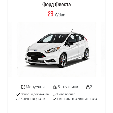
Форд Фиеста
23
€/dan
Мануелни
5+ путника
2
Основна документа
Нова возила
Каско осигурање
Неограничена километража