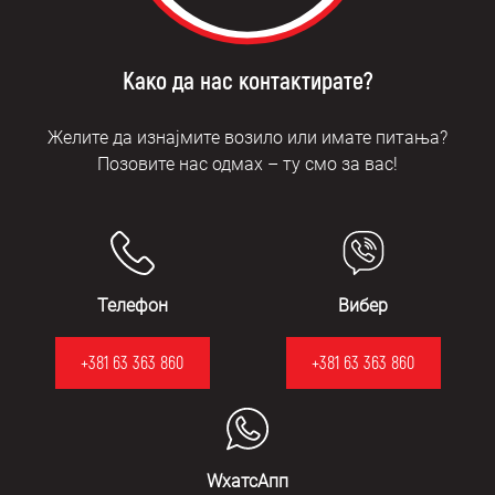
Како да нас контактирате?
Желите да изнајмите возило или имате питања?
Позовите нас одмах – ту смо за вас!
Телефон
Вибер
+381 63 363 860
+381 63 363 860
WхатсАпп