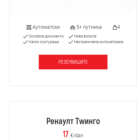
Аутоматски
5+ путника
4
Основна документа
Нова возила
Каско осигурање
Неограничена километража
РЕЗЕРВИШИТЕ
Ренаулт Тwинго
17
€/dan