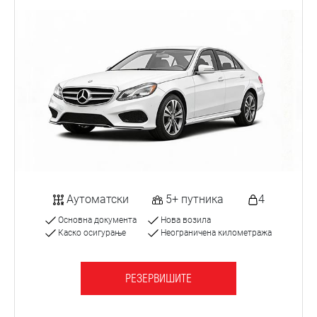
Аутоматски
5+ путника
4
Основна документа
Нова возила
Каско осигурање
Неограничена километража
РЕЗЕРВИШИТЕ