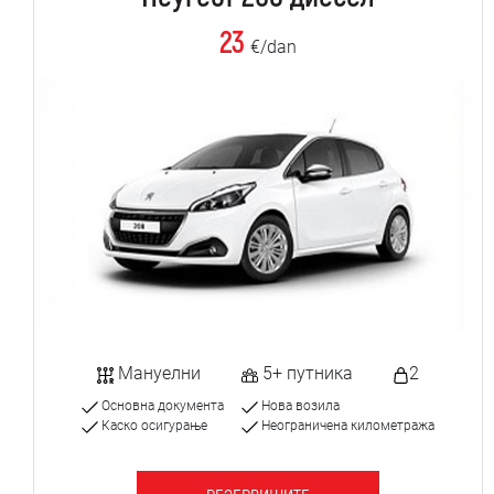
23
€/dan
Мануелни
5+ путника
2
Основна документа
Нова возила
Каско осигурање
Неограничена километража