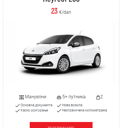
23
€/dan
Мануелни
5+ путника
2
Основна документа
Нова возила
Каско осигурање
Неограничена километража