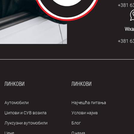
+381 6
Wха
+381 6
ЛИНКОВИ
ЛИНКОВИ
Аутомобили
Најчешћа питања
Џипови и СУВ возила
Услови најма
Луксузни аутомобили
Блог
Цене
О нама