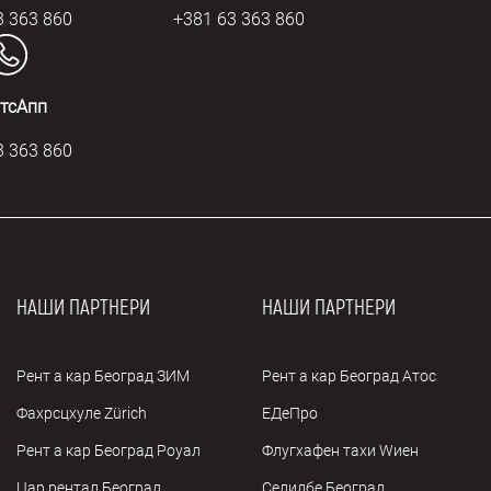
3 363 860
+381 63 363 860
тсАпп
3 363 860
НАШИ ПАРТНЕРИ
НАШИ ПАРТНЕРИ
Рент а кар Београд ЗИМ
Рент а кар Београд Атос
Фахрсцхуле Zürich
ЕДеПро
Рент а кар Београд Роyал
Флугхафен таxи Wиен
Цар рентал Београд
Селидбе Београд