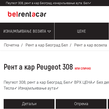
Пеугеот 308, рент а кар Београд, изнајмљивање аута: Бел✓
ИЗНАЈМЉИВАЊЕ ВОЗИЛА
ЦЕНЕ
Почетна
Рент а кар Београд Бел
Рент а кар возила
Рент а кар Peugeot 308
или слично
Пеугеот 308, рент а кар Београд, Бел✓ ВРХ ЦЕНА✓ Без 
Тесла✓ Изнајмљивање аута✓
Детаљи
Опрема