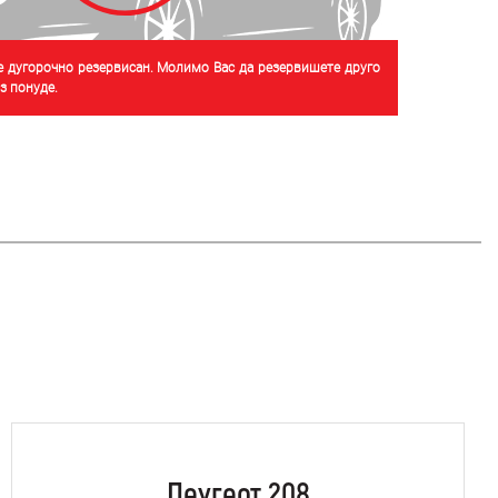
је дугорочно резервисан. Молимо Вас да резервишете друго
 понуде.
Пеугеот 208