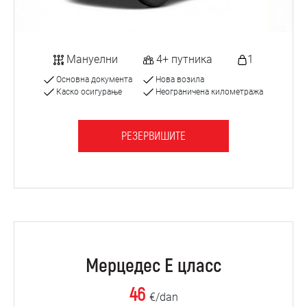
Мануелни
4+ путника
1
Основна документа
Нова возила
Каско осигурање
Неограничена километража
РЕЗЕРВИШИТЕ
Мерцедес Е цласс
46
€/dan