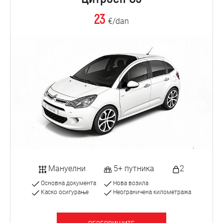
23
€/dan
Мануелни
5+ путника
2
Основна документа
Нова возила
Каско осигурање
Неограничена километража