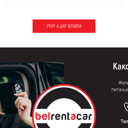
РЕНТ А ЦАР ВОЗИЛА
Како
Жели
питања?
Те