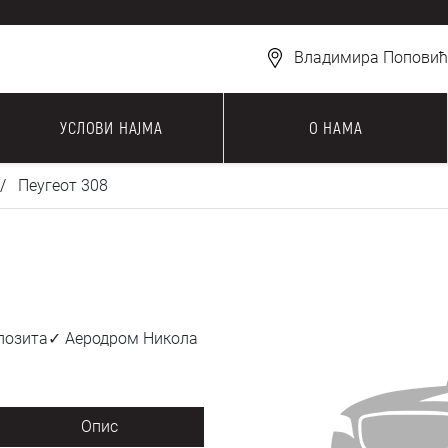
Владимира Поповића
УСЛОВИ НАЈМА
О НАМА
Пеугеот 308
депозита✓ Аеродром Никола
Опис