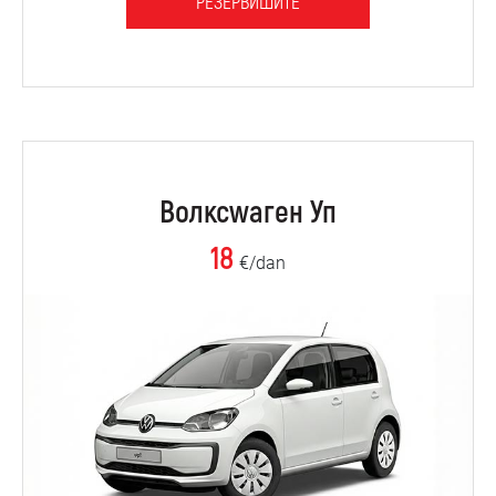
РЕЗЕРВИШИТЕ
Волксwаген Уп
18
€/dan