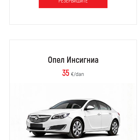
РЕЗЕРВИШИТЕ
Опел Инсигниа
35
€/dan