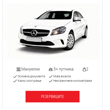
Мануелни
5+ путника
2
Основна документа
Нова возила
Каско осигурање
Неограничена километража
РЕЗЕРВИШИТЕ