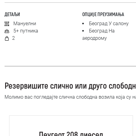
ДЕТАЉИ
ОПЦИЈЕ ПРЕУЗИМАЊА
Мануелни
Београд У салону
5+ путника
Београд На
2
аеродрому
Резервишите слично или друго слободн
Молимо вас погледајте слична слободна возила која су 
Пеугеот 208 диесел