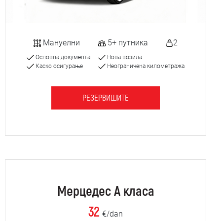
Мануелни
5+ путника
2
Основна документа
Нова возила
Каско осигурање
Неограничена километража
РЕЗЕРВИШИТЕ
Мерцедес А класа
32
€/dan