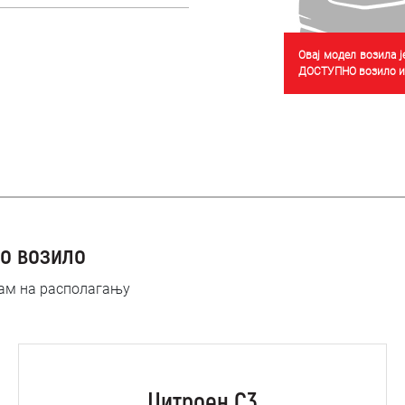
Овај модел возила 
ДОСТУПНО возило из
о возило
нам на располагању
Цитроен C3