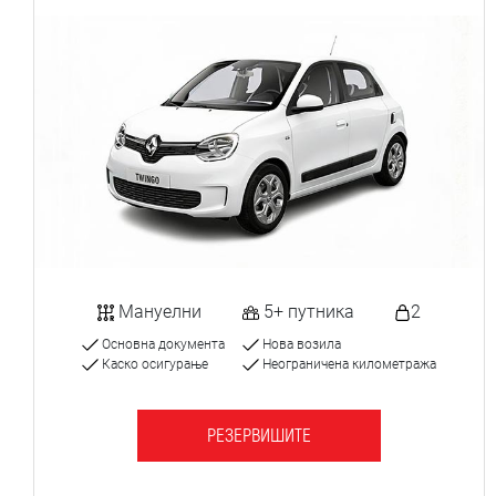
Мануелни
5+ путника
2
Основна документа
Нова возила
Каско осигурање
Неограничена километража
РЕЗЕРВИШИТЕ