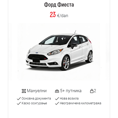
Форд Фиеста
23
€/dan
Мануелни
5+ путника
2
Основна документа
Нова возила
Каско осигурање
Неограничена километража