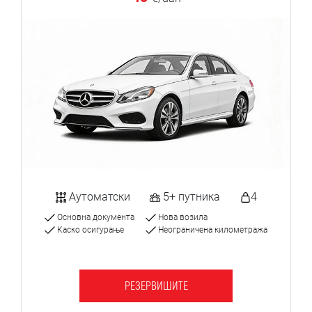
Аутоматски
5+ путника
4
Основна документа
Нова возила
Каско осигурање
Неограничена километража
РЕЗЕРВИШИТЕ