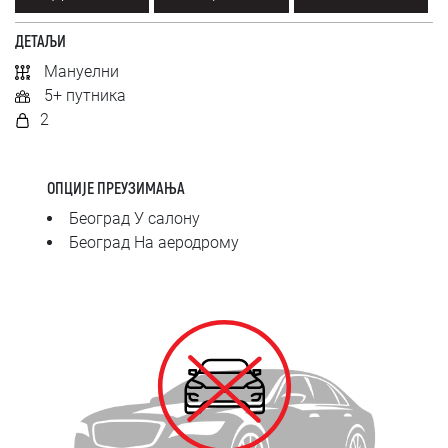
SRPSKI
ДЕТАЉИ
СРПСКИ
Мануелни
5+ путника
ENGLISH
2
ОПЦИЈЕ ПРЕУЗИМАЊА
Београд У салону
Београд На аеродрому