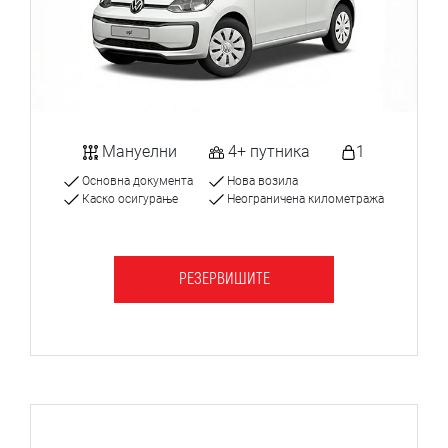
Мануелни
4+ путника
1
Основна документа
Нова возила
Каско осигурање
Неограничена километража
РЕЗЕРВИШИТЕ