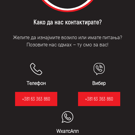
Како да нас контактирате?
Желите да изнајмите возило или имате питања?
Позовите нас одмах – ту смо за вас!
Телефон
Вибер
+381 63 363 860
+381 63 363 860
WхатсАпп