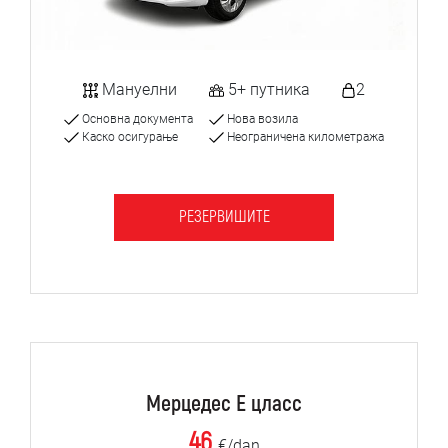
Мануелни
5+ путника
2
Основна документа
Нова возила
Каско осигурање
Неограничена километража
РЕЗЕРВИШИТЕ
Мерцедес Е цласс
46
€/dan