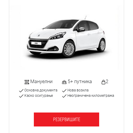
Мануелни
5+ путника
2
Основна документа
Нова возила
Каско осигурање
Неограничена километража
РЕЗЕРВИШИТЕ