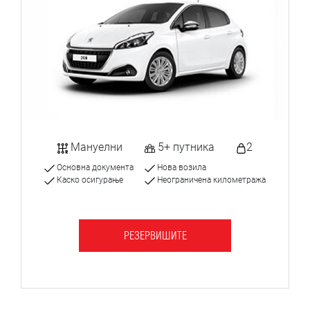
Мануелни
5+ путника
2
Основна документа
Нова возила
Каско осигурање
Неограничена километража
РЕЗЕРВИШИТЕ