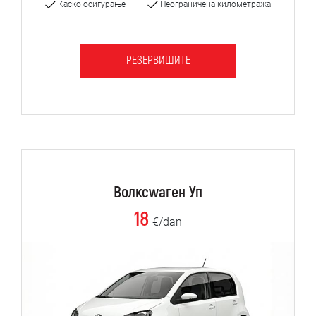
Каско осигурање
Неограничена километража
РЕЗЕРВИШИТЕ
Волксwаген Уп
18
€/dan