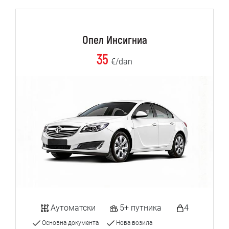
Опел Инсигниа
35
€/dan
Аутоматски
5+ путника
4
Основна документа
Нова возила