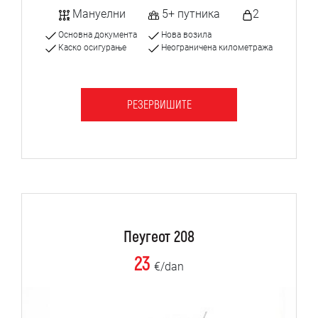
Мануелни
5+ путника
2
Основна документа
Нова возила
Каско осигурање
Неограничена километража
РЕЗЕРВИШИТЕ
Пеугеот 208
23
€/dan