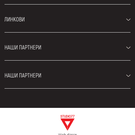
Аутомобили
ЛИНКОВИ
Џипови и СУВ возила
Луксузни аутомобили
Најчешћа питања
Цене
НАШИ ПАРТНЕРИ
Услови најма
Рент а кар возила
Блог
Рент а кар Београд ЗИМ
О нама
НАШИ ПАРТНЕРИ
Фахрсцхуле Zürich
Локације
Рент а кар Београд Роyал
Контакт
Рент а кар Београд Атос
Цар рентал Београд
ЕДеПро
Рент а кар Београд Алди
Флугхафен таxи Wиен
Изнајмљивање комбија
Селидбе Београд
Откуп аутомобила
Web dizajn