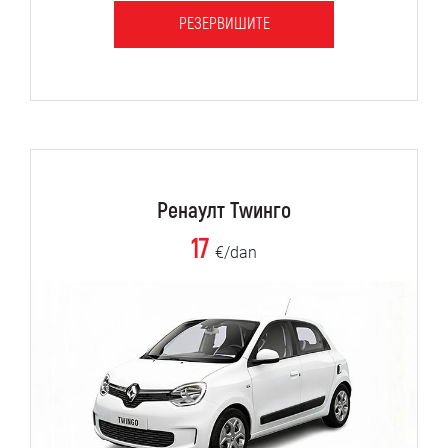
РЕЗЕРВИШИТЕ
Ренаулт Тwинго
17
€/dan