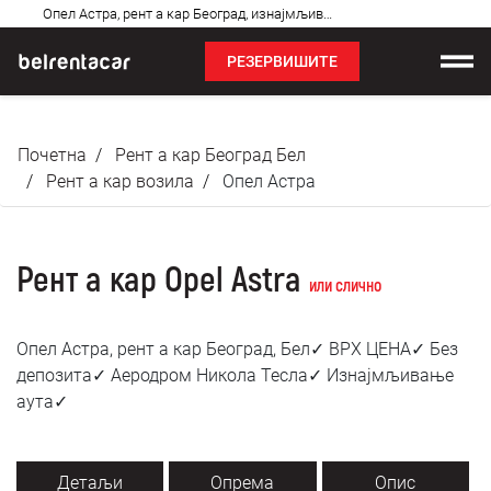
Најчешћа
Опел Астра, рент а кар Београд, изнајмљивање аута: Бел✓
питања
РЕЗЕРВИШИТЕ
Изнајмљивање возила
Почетна
Рент а кар Београд Бел
Цене
Рент а кар возила
Опел Астра
Услови најма
Рент а кар Opel Astra
О нама
или слично
Најчешћа питања
Опел Астра, рент а кар Београд, Бел✓ ВРХ ЦЕНА✓ Без
депозита✓ Аеродром Никола Тесла✓ Изнајмљивање
Блог
аута✓
Контакт
Детаљи
Опрема
Опис