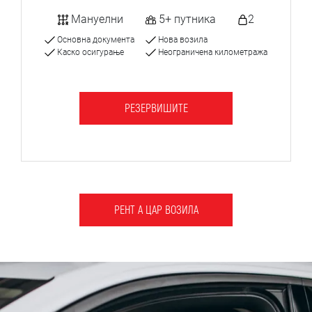
Мануелни
5+ путника
2
Основна документа
Нова возила
Каско осигурање
Неограничена километража
РЕЗЕРВИШИТЕ
РЕНТ А ЦАР ВОЗИЛА