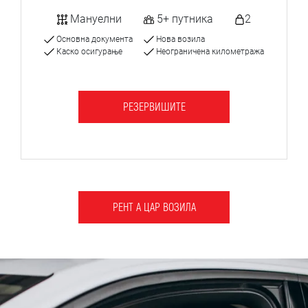
Мануелни
5+ путника
2
Основна документа
Нова возила
Каско осигурање
Неограничена километража
РЕЗЕРВИШИТЕ
РЕНТ А ЦАР ВОЗИЛА