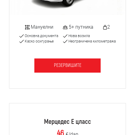
Мануелни
5+ путника
2
Основна документа
Нова возила
Каско осигурање
Неограничена километража
РЕЗЕРВИШИТЕ
Мерцедес Е цласс
46
€/dan