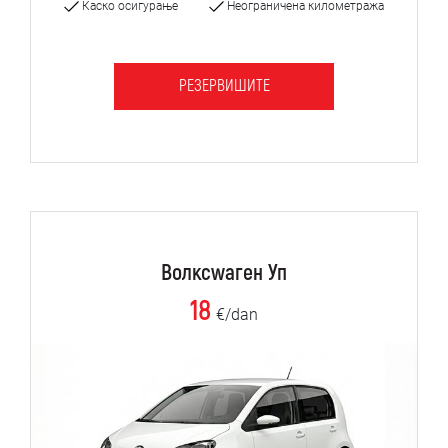
Каско осигурање
Неограничена километража
РЕЗЕРВИШИТЕ
Волксwаген Уп
18
€/dan