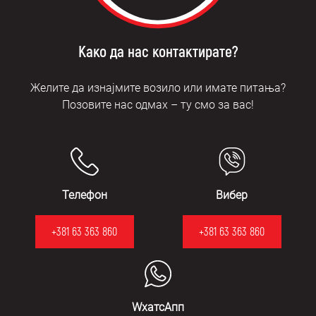
Како да нас контактирате?
Желите да изнајмите возило или имате питања?
Позовите нас одмах – ту смо за вас!
Телефон
Вибер
+381 63 363 860
+381 63 363 860
WхатсАпп