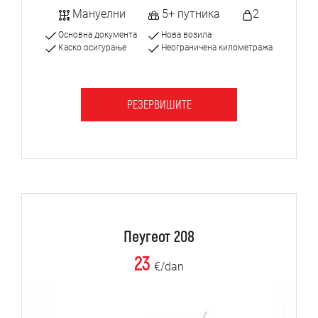
Мануелни
5+ путника
2
Основна документа
Нова возила
Каско осигурање
Неограничена километража
РЕЗЕРВИШИТЕ
Пеугеот 208
23
€/dan