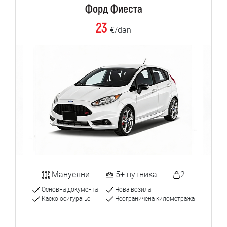
Форд Фиеста
23
€/dan
Мануелни
5+ путника
2
Основна документа
Нова возила
Каско осигурање
Неограничена километража