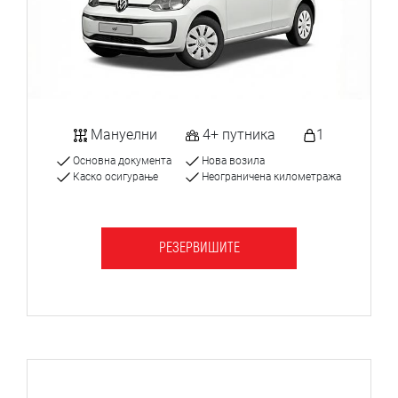
Мануелни
4+ путника
1
Основна документа
Нова возила
Каско осигурање
Неограничена километража
РЕЗЕРВИШИТЕ