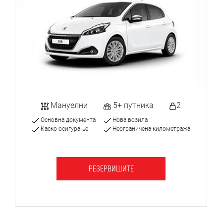
Мануелни
5+ путника
2
Основна документа
Нова возила
Каско осигурање
Неограничена километража
РЕЗЕРВИШИТЕ