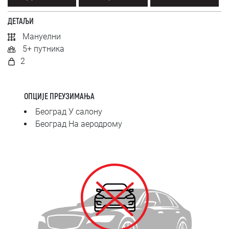
SRPSKI
ДЕТАЉИ
СРПСКИ
Мануелни
5+ путника
ENGLISH
2
ОПЦИЈЕ ПРЕУЗИМАЊА
Београд У салону
Београд На аеродрому