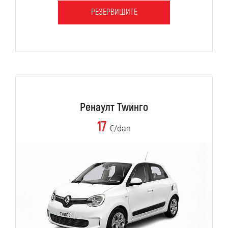
РЕЗЕРВИШИТЕ
Ренаулт Тwинго
17
€/dan