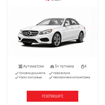
Аутоматски
5+ путника
4
Основна документа
Нова возила
Каско осигурање
Неограничена километража
РЕЗЕРВИШИТЕ