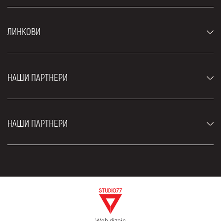
Аутомобили
ЛИНКОВИ
Џипови и СУВ возила
Луксузни аутомобили
Најчешћа питања
Цене
НАШИ ПАРТНЕРИ
Услови најма
Рент а кар возила
Блог
Рент а кар Београд ЗИМ
О нама
НАШИ ПАРТНЕРИ
Фахрсцхуле Zürich
Локације
Рент а кар Београд Роyал
Контакт
Рент а кар Београд Атос
Цар рентал Београд
ЕДеПро
Рент а кар Београд Алди
Флугхафен таxи Wиен
Изнајмљивање комбија
Селидбе Београд
Откуп аутомобила
Web dizajn