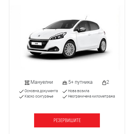
Мануелни
5+ путника
2
Основна документа
Нова возила
Каско осигурање
Неограничена километража
РЕЗЕРВИШИТЕ