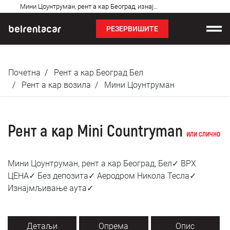
Најчешћа
Мини Цоунтрyман, рент а кар Београд, изнајмљивање аута: Бел✓
питања
РЕЗЕРВИШИТЕ
Изнајмљивање возила
Почетна
Рент а кар Београд Бел
Цене
Рент а кар возила
Мини Цоунтрyман
Услови најма
Рент а кар Mini Countryman
О нама
или слично
Најчешћа питања
Мини Цоунтрyман, рент а кар Београд, Бел✓ ВРХ
ЦЕНА✓ Без депозита✓ Аеродром Никола Тесла✓
Блог
Изнајмљивање аута✓
Контакт
Детаљи
Опрема
Опис