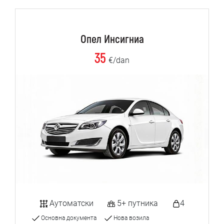
Опел Инсигниа
35
€/dan
Аутоматски
5+ путника
4
Основна документа
Нова возила