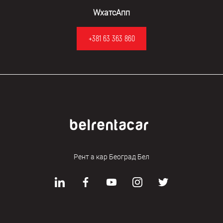
WхатсАпп
+381 63 363 860
Рент а кар Београд Бел