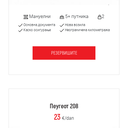
Мануелни
5+ путника
2
Основна документа
Нова возила
Каско осигурање
Неограничена километража
РЕЗЕРВИШИТЕ
Пеугеот 208
23
€/dan