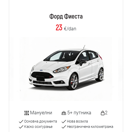
Форд Фиеста
23
€/dan
Мануелни
5+ путника
2
Основна документа
Нова возила
Каско осигурање
Неограничена километража