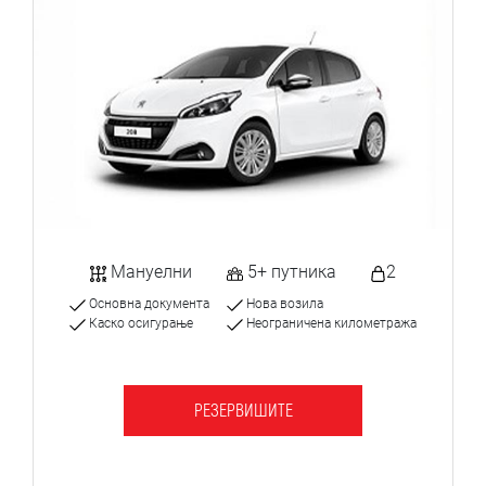
Мануелни
5+ путника
2
Основна документа
Нова возила
Каско осигурање
Неограничена километража
РЕЗЕРВИШИТЕ