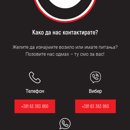
Како да нас контактирате?
Желите да изнајмите возило или имате питања?
Позовите нас одмах – ту смо за вас!
Телефон
Вибер
+381 63 363 860
+381 63 363 860