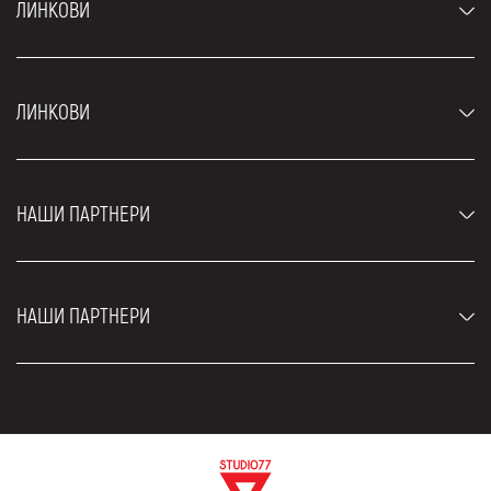
ЛИНКОВИ
Аутомобили
ЛИНКОВИ
Џипови и СУВ возила
Луксузни аутомобили
Најчешћа питања
Цене
НАШИ ПАРТНЕРИ
Услови најма
Рент а кар возила
Блог
Рент а кар Београд ЗИМ
О нама
НАШИ ПАРТНЕРИ
Фахрсцхуле Zürich
Локације
Рент а кар Београд Роyал
Контакт
Рент а кар Београд Атос
Цар рентал Београд
ЕДеПро
Рент а кар Београд Алди
Флугхафен таxи Wиен
Изнајмљивање комбија