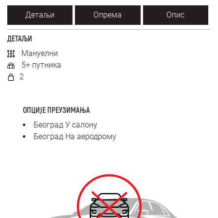
SRPSKI
Детаљи
Опрема
Опис
СРПСКИ
ДЕТАЉИ
Мануелни
ENGLISH
5+ путника
2
ОПЦИЈЕ ПРЕУЗИМАЊА
Београд У салону
Београд На аеродрому