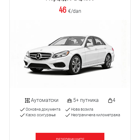
46
€/dan
Аутоматски
5+ путника
4
Основна документа
Нова возила
Каско осигурање
Неограничена километража