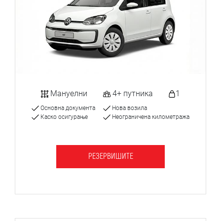
Мануелни
4+ путника
1
Основна документа
Нова возила
Каско осигурање
Неограничена километража
РЕЗЕРВИШИТЕ