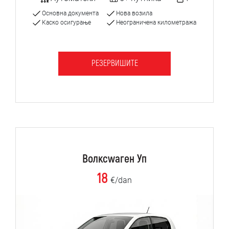
Основна документа
Нова возила
Каско осигурање
Неограничена километража
РЕЗЕРВИШИТЕ
Волксwаген Уп
18
€/dan