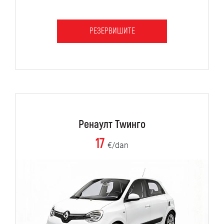
РЕЗЕРВИШИТЕ
Ренаулт Тwинго
17
€/dan