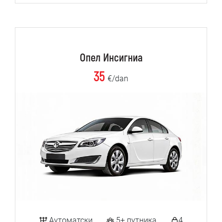
Опел Инсигниа
35
€/dan
Аутоматски
5+ путника
4