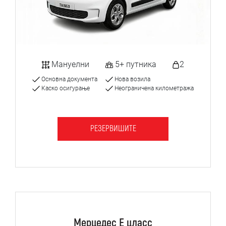
Мануелни
5+ путника
2
Основна документа
Нова возила
Каско осигурање
Неограничена километража
РЕЗЕРВИШИТЕ
Мерцедес Е цласс