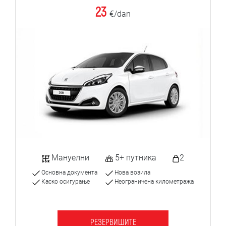
23
€/dan
Мануелни
5+ путника
2
Основна документа
Нова возила
Каско осигурање
Неограничена километража
РЕЗЕРВИШИТЕ