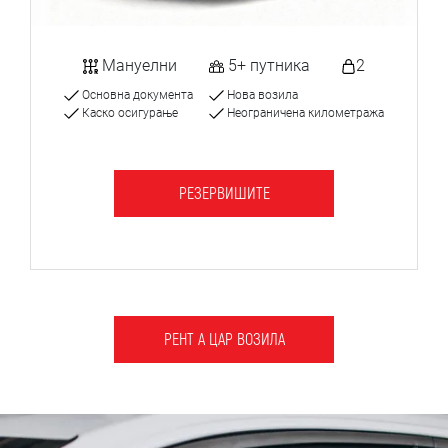
Мануелни
5+ путника
2
Основна документа
Нова возила
Каско осигурање
Неограничена километража
РЕЗЕРВИШИТЕ
РЕНТ А ЦАР ВОЗИЛА