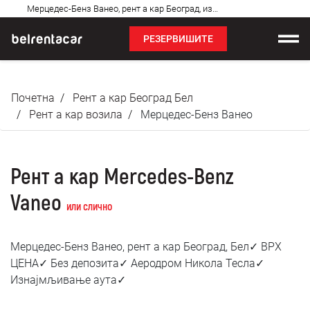
Најчешћа
Мерцедес-Бенз Ванео, рент а кар Београд, изнајмљивање аута: Бел✓
питања
РЕЗЕРВИШИТЕ
Изнајмљивање возила
Почетна
Рент а кар Београд Бел
Цене
Рент а кар возила
Мерцедес-Бенз Ванео
Услови најма
Рент а кар Mercedes-Benz
О нама
Vaneo
или слично
Најчешћа питања
Мерцедес-Бенз Ванео, рент а кар Београд, Бел✓ ВРХ
Блог
ЦЕНА✓ Без депозита✓ Аеродром Никола Тесла✓
Изнајмљивање аута✓
Контакт