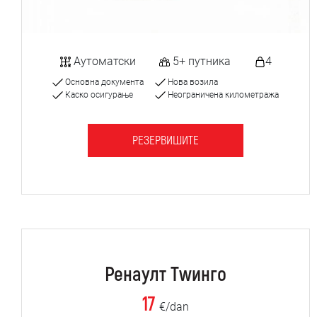
Аутоматски
5+ путника
4
Основна документа
Нова возила
Каско осигурање
Неограничена километража
РЕЗЕРВИШИТЕ
Ренаулт Тwинго
17
€/dan