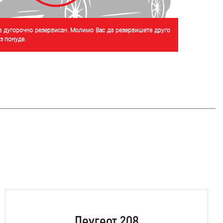
је дугорочно резервисан. Молимо Вас да резервишете друго
 понуде.
Пеугеот 208