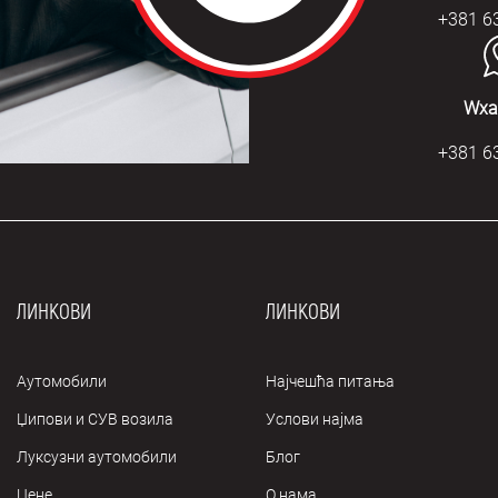
+381 6
Wха
+381 6
ЛИНКОВИ
ЛИНКОВИ
Аутомобили
Најчешћа питања
Џипови и СУВ возила
Услови најма
Луксузни аутомобили
Блог
Цене
О нама