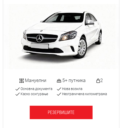
Мануелни
5+ путника
2
Основна документа
Нова возила
Каско осигурање
Неограничена километража
РЕЗЕРВИШИТЕ