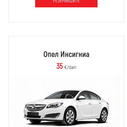
РЕЗЕРВИШИТЕ
Опел Инсигниа
35
€/dan