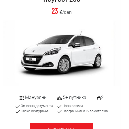
23
€/dan
Мануелни
5+ путника
2
Основна документа
Нова возила
Каско осигурање
Неограничена километража