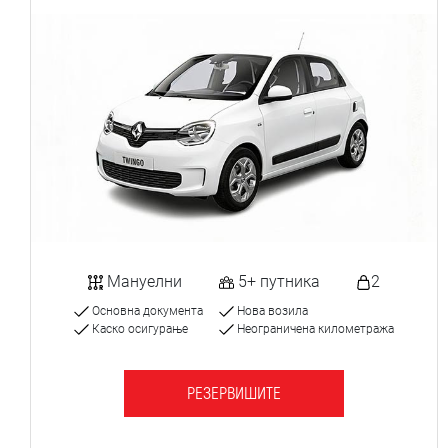
Мануелни
5+ путника
2
Основна документа
Нова возила
Каско осигурање
Неограничена километража
РЕЗЕРВИШИТЕ