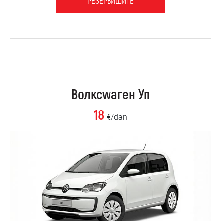
РЕЗЕРВИШИТЕ
Волксwаген Уп
18
€/dan