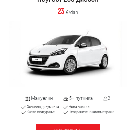
23
€/dan
Мануелни
5+ путника
2
Основна документа
Нова возила
Каско осигурање
Неограничена километража