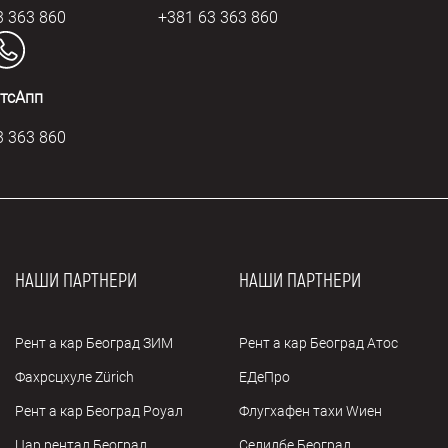
3 363 860
+381 63 363 860
тсАпп
3 363 860
НАШИ ПАРТНЕРИ
НАШИ ПАРТНЕРИ
Рент а кар Београд ЗИМ
Рент а кар Београд Атос
Фахрсцхуле Zürich
ЕДеПро
Рент а кар Београд Роyал
Флугхафен таxи Wиен
Цар рентал Београд
Селидбе Београд