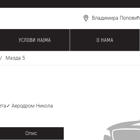
Владимира Поповића
УСЛОВИ НАЈМА
О НАМА
Мазда 5
зита✓ Аеродром Никола
Опис