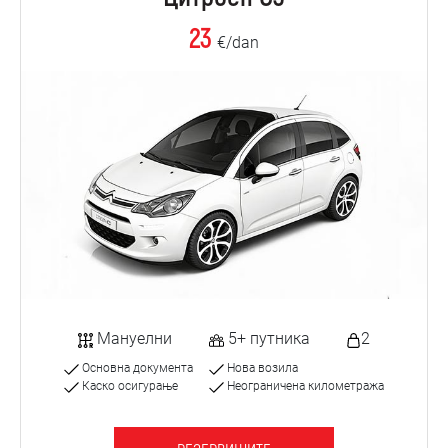
23
€/dan
Мануелни
5+ путника
2
Основна документа
Нова возила
Каско осигурање
Неограничена километража