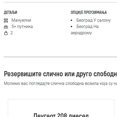
ДЕТАЉИ
ОПЦИЈЕ ПРЕУЗИМАЊА
Мануелни
Београд У салону
5+ путника
Београд На
2
аеродрому
Резервишите слично или друго слободн
Молимо вас погледајте слична слободна возила која су 
Пеугеот 208 диесел