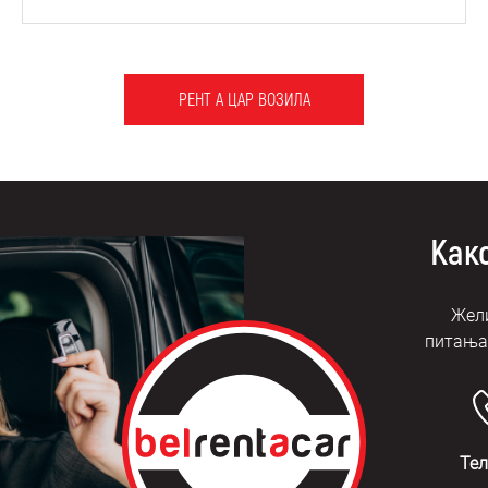
РЕНТ А ЦАР ВОЗИЛА
Како
Жели
питања?
Те