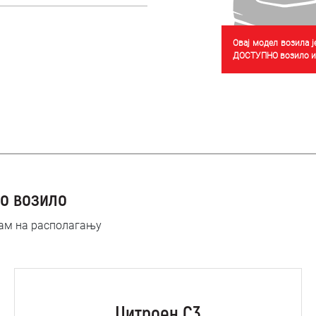
Овај модел возила 
ДОСТУПНО возило из
о возило
нам на располагању
Цитроен C3