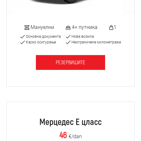
Мануелни
4+ путника
1
Основна документа
Нова возила
Каско осигурање
Неограничена километража
РЕЗЕРВИШИТЕ
Мерцедес Е цласс
46
€/dan