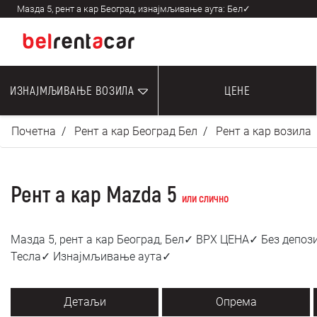
Мазда 5, рент а кар Београд, изнајмљивање аута: Бел✓
ИЗНАЈМЉИВАЊЕ ВОЗИЛА
ЦЕНЕ
Почетна
Рент а кар Београд Бел
Рент а кар возила
Рент а кар Mazda 5
или слично
Мазда 5, рент а кар Београд, Бел✓ ВРХ ЦЕНА✓ Без депо
Тесла✓ Изнајмљивање аута✓
Детаљи
Опрема