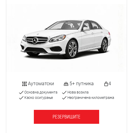
Аутоматски
5+ путника
4
Основна документа
Нова возила
Каско осигурање
Неограничена километража
РЕЗЕРВИШИТЕ