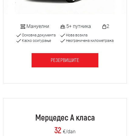
Мануелни
5+ путника
2
Основна документа
Нова возила
Каско осигурање
Неограничена километража
РЕЗЕРВИШИТЕ
Мерцедес А класа
32
€/dan