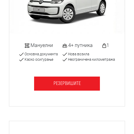
Мануелни
4+ путника
1
Основна документа
Нова возила
Каско осигурање
Неограничена километража
РЕЗЕРВИШИТЕ