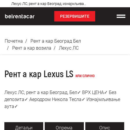
Најчешћа
Леxус ЛС, рент а кар Београд, изнајмљивање аута: Бел✓
питања
РЕЗЕРВИШИТЕ
Изнајмљивање возила
Почетна
Рент а кар Београд Бел
Цене
Рент а кар возила
Леxус ЛС
Услови најма
Рент а кар Lexus LS
О нама
или слично
Најчешћа питања
Леxус ЛС, рент а кар Београд, Бел✓ ВРХ ЦЕНА✓ Без
депозита✓ Аеродром Никола Тесла✓ Изнајмљивање
Блог
аута✓
Контакт
Детаљи
Опрема
Опис