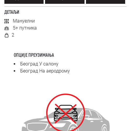
SRPSKI
ДЕТАЉИ
СРПСКИ
Мануелни
5+ путника
ENGLISH
2
ОПЦИЈЕ ПРЕУЗИМАЊА
Београд У салону
Београд На аеродрому