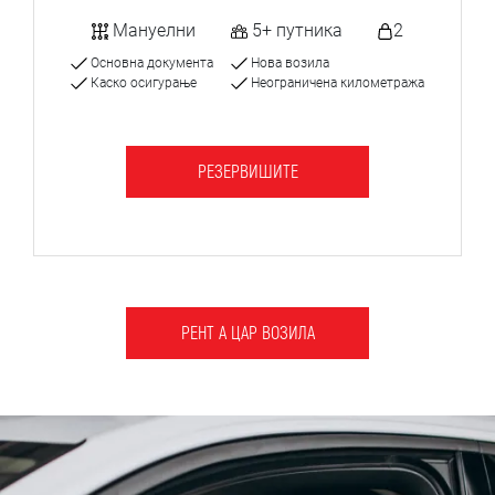
Мануелни
5+ путника
2
Основна документа
Нова возила
Каско осигурање
Неограничена километража
РЕЗЕРВИШИТЕ
РЕНТ А ЦАР ВОЗИЛА