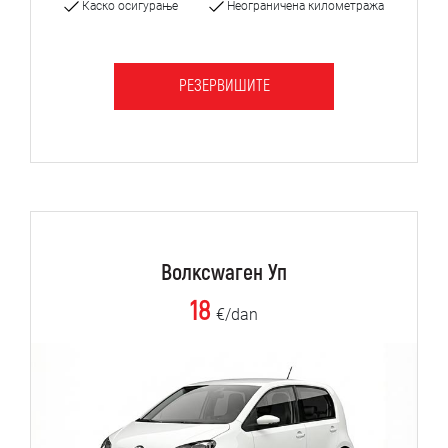
Каско осигурање
Неограничена километража
РЕЗЕРВИШИТЕ
Волксwаген Уп
18
€/dan