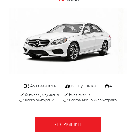
Аутоматски
5+ путника
4
Основна документа
Нова возила
Каско осигурање
Неограничена километража
РЕЗЕРВИШИТЕ