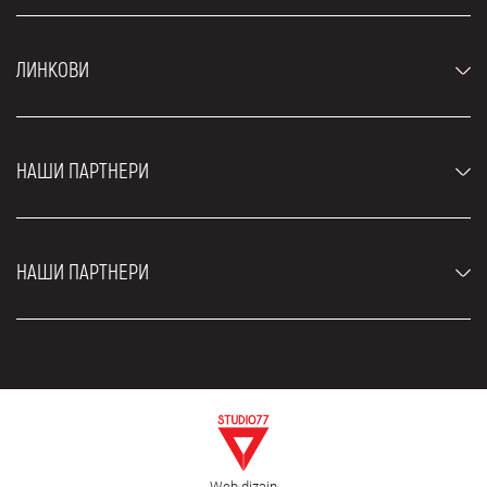
Аутомобили
ЛИНКОВИ
Џипови и СУВ возила
Луксузни аутомобили
Најчешћа питања
Цене
НАШИ ПАРТНЕРИ
Услови најма
Рент а кар возила
Блог
Рент а кар Београд ЗИМ
О нама
НАШИ ПАРТНЕРИ
Фахрсцхуле Zürich
Локације
Рент а кар Београд Роyал
Контакт
Рент а кар Београд Атос
Цар рентал Београд
ЕДеПро
Рент а кар Београд Алди
Флугхафен таxи Wиен
Изнајмљивање комбија
Селидбе Београд
Откуп аутомобила
Web dizajn