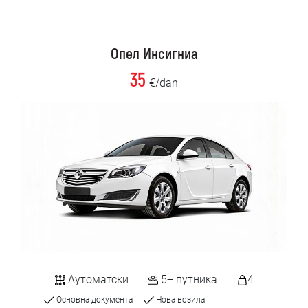
Опел Инсигниа
35
€/dan
Аутоматски
5+ путника
4
Основна документа
Нова возила