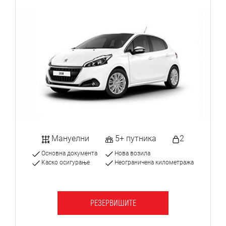
Мануелни
5+ путника
2
Основна документа
Нова возила
Каско осигурање
Неограничена километража
РЕЗЕРВИШИТЕ