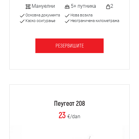
Мануелни
5+ путника
2
Основна документа
Нова возила
Каско осигурање
Неограничена километража
РЕЗЕРВИШИТЕ
Пеугеот 208
23
€/dan