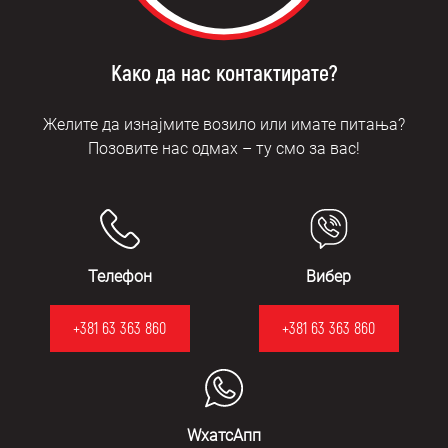
Како да нас контактирате?
Желите да изнајмите возило или имате питања?
Позовите нас одмах – ту смо за вас!
Телефон
Вибер
+381 63 363 860
+381 63 363 860
WхатсАпп