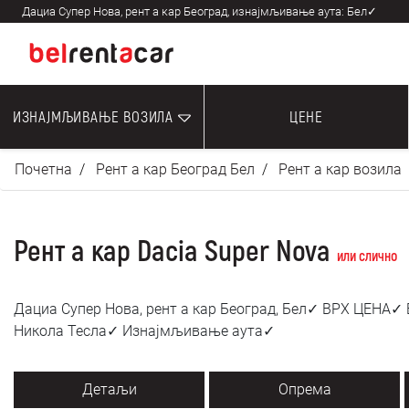
Дациа Супер Нова, рент а кар Београд, изнајмљивање аута: Бел✓
ИЗНАЈМЉИВАЊЕ ВОЗИЛА
ЦЕНЕ
Почетна
Рент а кар Београд Бел
Рент а кар возила
Рент а кар Dacia Super Nova
или слично
Дациа Супер Нова, рент а кар Београд, Бел✓ ВРХ ЦЕНА✓
Никола Тесла✓ Изнајмљивање аута✓
Детаљи
Опрема