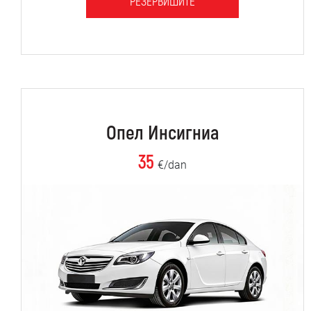
РЕЗЕРВИШИТЕ
Опел Инсигниа
35
€/dan