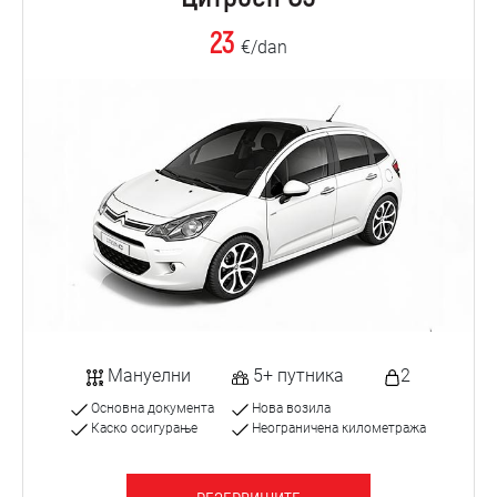
23
€/dan
Мануелни
5+ путника
2
Основна документа
Нова возила
Каско осигурање
Неограничена километража