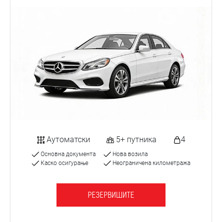
Аутоматски
5+ путника
4
Основна документа
Нова возила
Каско осигурање
Неограничена километража
РЕЗЕРВИШИТЕ