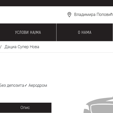
Владимира Поповића
УСЛОВИ НАЈМА
О НАМА
Дациа Супер Нова
 Без депозита✓ Аеродром
Опис