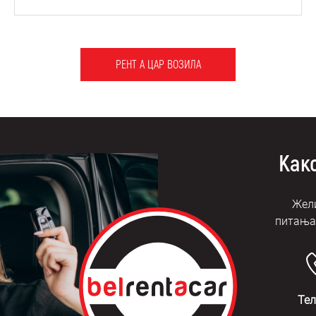
РЕНТ А ЦАР ВОЗИЛА
Како
Жели
питања?
Те