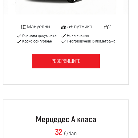
Мануелни
5+ путника
2
Основна документа
Нова возила
Каско осигурање
Неограничена километража
РЕЗЕРВИШИТЕ
Мерцедес А класа
32
€/dan