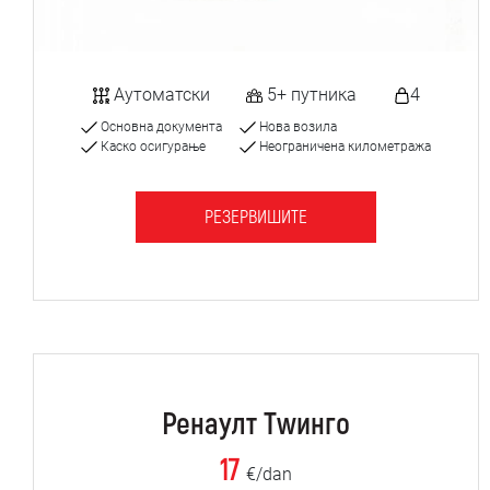
Аутоматски
5+ путника
4
Основна документа
Нова возила
Каско осигурање
Неограничена километража
РЕЗЕРВИШИТЕ
Ренаулт Тwинго
17
€/dan