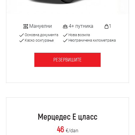
Мануелни
4+ путника
1
Основна документа
Нова возила
Каско осигурање
Неограничена километража
РЕЗЕРВИШИТЕ
Мерцедес Е цласс
46
€/dan