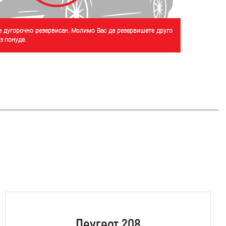
је дугорочно резервисан. Молимо Вас да резервишете друго
 понуде.
Пеугеот 208