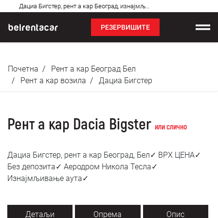
Најчешћа
Дациа Бигстер, рент а кар Београд, изнајмљивање аута: Бел✓
питања
РЕЗЕРВИШИТЕ
Изнајмљивање возила
Почетна
Рент а кар Београд Бел
Цене
Рент а кар возила
Дациа Бигстер
Услови најма
Рент а кар Dacia Bigster
О нама
или слично
Најчешћа питања
Дациа Бигстер, рент а кар Београд, Бел✓ ВРХ ЦЕНА✓
Без депозита✓ Аеродром Никола Тесла✓
Блог
Изнајмљивање аута✓
Контакт
Детаљи
Опрема
Опис