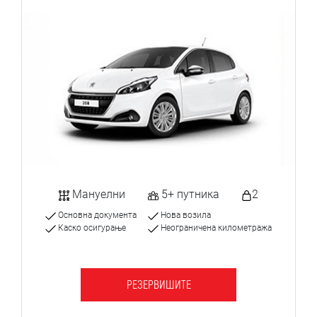
Мануелни
5+ путника
2
Основна документа
Нова возила
Каско осигурање
Неограничена километража
РЕЗЕРВИШИТЕ