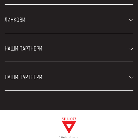
Аутомобили
ЛИНКОВИ
Џипови и СУВ возила
Луксузни аутомобили
Најчешћа питања
Цене
НАШИ ПАРТНЕРИ
Услови најма
Рент а кар возила
Блог
Рент а кар Београд ЗИМ
О нама
НАШИ ПАРТНЕРИ
Фахрсцхуле Zürich
Локације
Рент а кар Београд Роyал
Контакт
Рент а кар Београд Атос
Цар рентал Београд
ЕДеПро
Рент а кар Београд Алди
Флугхафен таxи Wиен
Изнајмљивање комбија
Селидбе Београд
Откуп аутомобила
Web dizajn