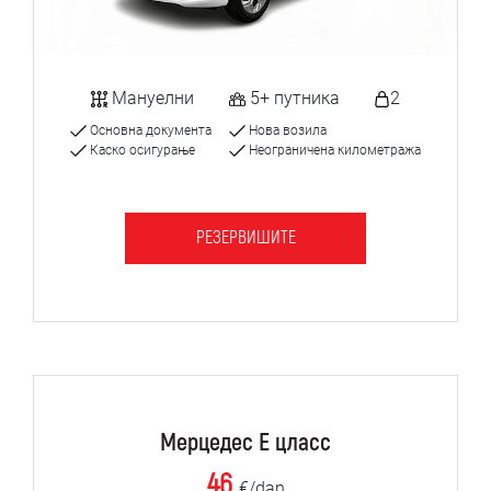
Мануелни
5+ путника
2
Основна документа
Нова возила
Каско осигурање
Неограничена километража
РЕЗЕРВИШИТЕ
Мерцедес Е цласс
46
€/dan