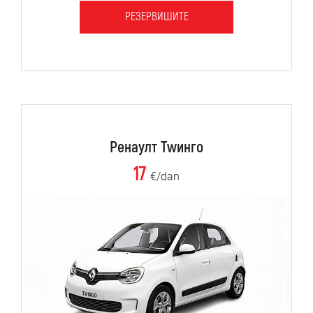
РЕЗЕРВИШИТЕ
Ренаулт Тwинго
17
€/dan