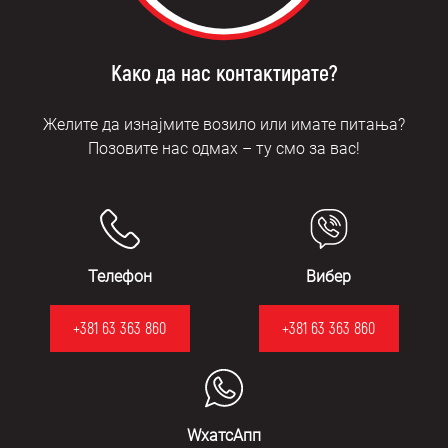
Како да нас контактирате?
Желите да изнајмите возило или имате питања?
Позовите нас одмах – ту смо за вас!
Телефон
Вибер
+381 63 363 860
+381 63 363 860
WхатсАпп