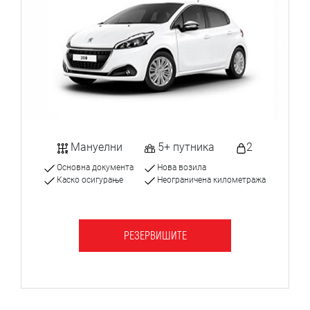
Мануелни
5+ путника
2
Основна документа
Нова возила
Каско осигурање
Неограничена километража
РЕЗЕРВИШИТЕ