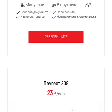
Мануелни
5+ путника
2
Основна документа
Нова возила
Каско осигурање
Неограничена километража
РЕЗЕРВИШИТЕ
Пеугеот 208
23
€/dan