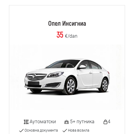
Опел Инсигниа
35
€/dan
Аутоматски
5+ путника
4
Основна документа
Нова возила