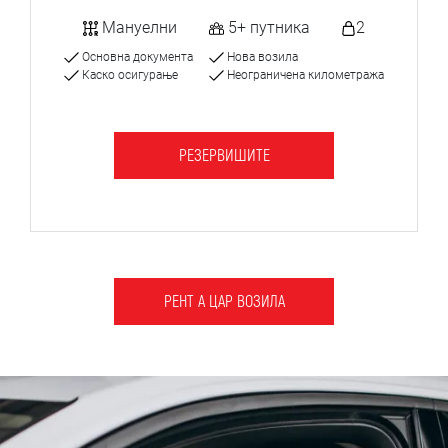
Мануелни
5+ путника
2
Основна документа
Нова возила
Каско осигурање
Неограничена километража
РЕЗЕРВИШИТЕ
РЕНТ А ЦАР ВОЗИЛА