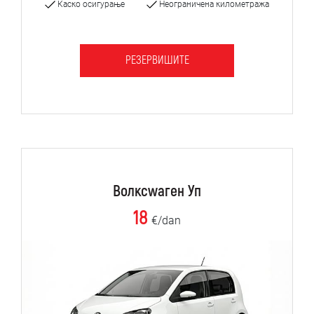
Каско осигурање
Неограничена километража
РЕЗЕРВИШИТЕ
Волксwаген Уп
18
€/dan