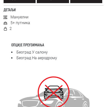
SRPSKI
ДЕТАЉИ
СРПСКИ
Мануелни
5+ путника
ENGLISH
2
ОПЦИЈЕ ПРЕУЗИМАЊА
Београд У салону
Београд На аеродрому