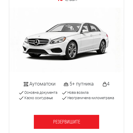
Аутоматски
5+ путника
4
Основна документа
Нова возила
Каско осигурање
Неограничена километража
РЕЗЕРВИШИТЕ