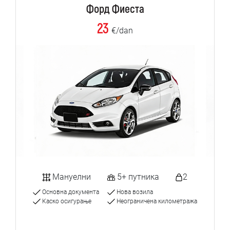
Форд Фиеста
23
€/dan
Мануелни
5+ путника
2
Основна документа
Нова возила
Каско осигурање
Неограничена километража