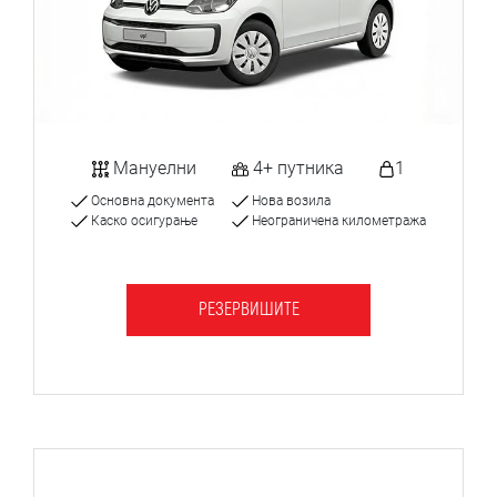
Мануелни
4+ путника
1
Основна документа
Нова возила
Каско осигурање
Неограничена километража
РЕЗЕРВИШИТЕ