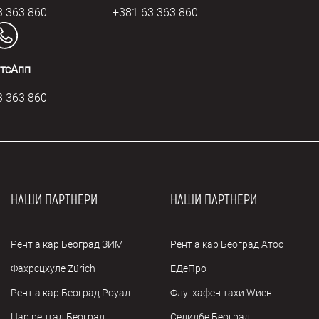
3 363 860
+381 63 363 860
тсАпп
3 363 860
НАШИ ПАРТНЕРИ
НАШИ ПАРТНЕРИ
Рент а кар Београд ЗИМ
Рент а кар Београд Атос
Фахрсцхуле Zürich
ЕДеПро
Рент а кар Београд Роyал
Флугхафен таxи Wиен
Цар рентал Београд
Селидбе Београд