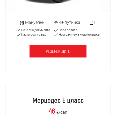
Мануелни
4+ путника
1
Основна документа
Нова возила
Каско осигурање
Неограничена километража
РЕЗЕРВИШИТЕ
Мерцедес Е цласс
46
€/dan