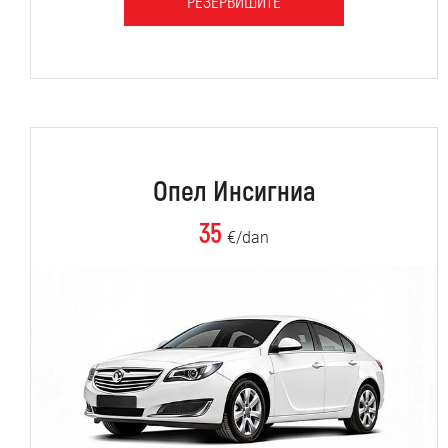
РЕЗЕРВИШИТЕ
Опел Инсигниа
35
€/dan