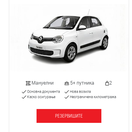
Мануелни
5+ путника
2
Основна документа
Нова возила
Каско осигурање
Неограничена километража
РЕЗЕРВИШИТЕ