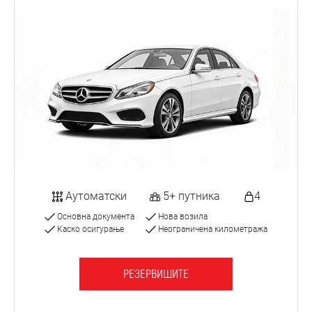
Аутоматски
5+ путника
4
Основна документа
Нова возила
Каско осигурање
Неограничена километража
РЕЗЕРВИШИТЕ