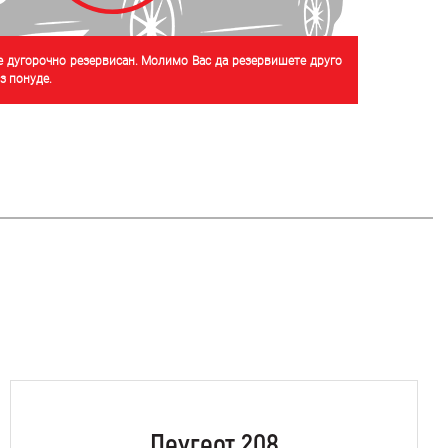
је дугорочно резервисан. Молимо Вас да резервишете друго
 понуде.
Пеугеот 208