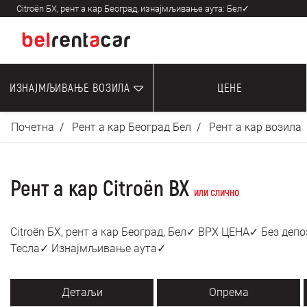
Citroën БX, рент а кар Београд, изнајмљивање аута: Бел✓
ИЗНАЈМЉИВАЊЕ ВОЗИЛА
ЦЕНЕ
Почетна
Рент а кар Београд Бел
Рент а кар возила
Рент а кар Citroën BX
или слично
Citroën БX, рент а кар Београд, Бел✓ ВРХ ЦЕНА✓ Без де
Тесла✓ Изнајмљивање аута✓
Детаљи
Опрема