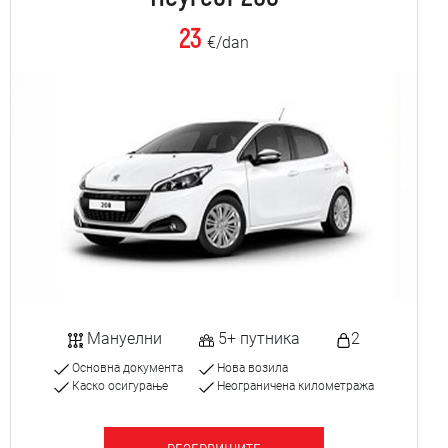
23
€/dan
Мануелни
5+ путника
2
Основна документа
Нова возила
Каско осигурање
Неограничена километража