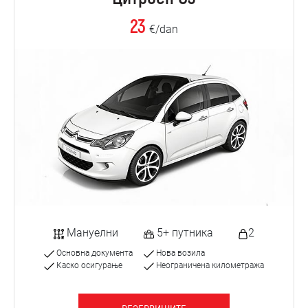
23
€/dan
Мануелни
5+ путника
2
Основна документа
Нова возила
Каско осигурање
Неограничена километража