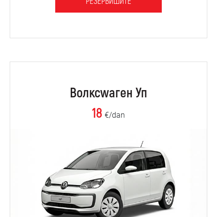
РЕЗЕРВИШИТЕ
Волксwаген Уп
18
€/dan