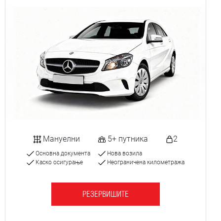
Мануелни
5+ путника
2
Основна документа
Нова возила
Каско осигурање
Неограничена километража
РЕЗЕРВИШИТЕ