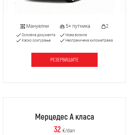
Мануелни
5+ путника
2
Основна документа
Нова возила
Каско осигурање
Неограничена километража
РЕЗЕРВИШИТЕ
Мерцедес А класа
32
€/dan