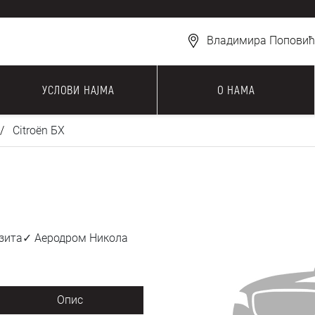
Владимира Поповића
УСЛОВИ НАЈМА
О НАМА
Citroën БX
позита✓ Аеродром Никола
Опис