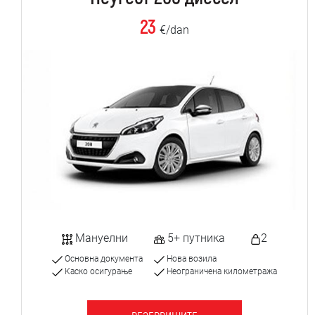
23
€/dan
Мануелни
5+ путника
2
Основна документа
Нова возила
Каско осигурање
Неограничена километража