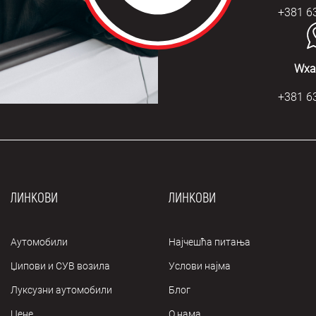
+381 6
Wха
+381 6
ЛИНКОВИ
ЛИНКОВИ
Аутомобили
Најчешћа питања
Џипови и СУВ возила
Услови најма
Луксузни аутомобили
Блог
Цене
О нама