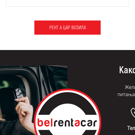
РЕНТ А ЦАР ВОЗИЛА
Како
Жели
питања?
Те