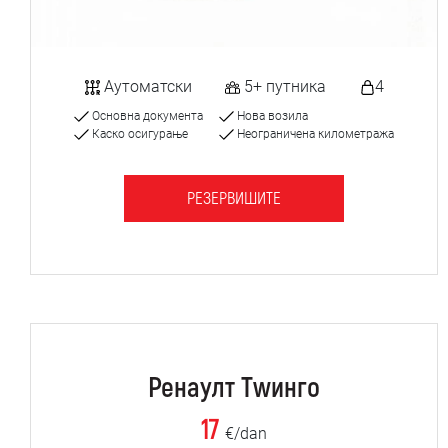
Аутоматски
5+ путника
4
Основна документа
Нова возила
Каско осигурање
Неограничена километража
РЕЗЕРВИШИТЕ
Ренаулт Тwинго
17
€/dan