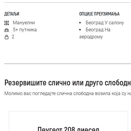
ДЕТАЉИ
ОПЦИЈЕ ПРЕУЗИМАЊА
Мануелни
Београд У салону
5+ путника
Београд На
2
аеродрому
Резервишите слично или друго слободн
Молимо вас погледајте слична слободна возила која су 
Пеугеот 208 диесел