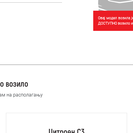
Овај модел возила 
ДОСТУПНО возило из
о возило
нам на располагању
Цитроен C3