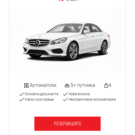
Аутоматски
5+ путника
4
Основна документа
Нова возила
Каско осигурање
Неограничена километража
РЕЗЕРВИШИТЕ