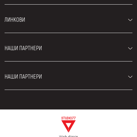
Аутомобили
ЛИНКОВИ
Џипови и СУВ возила
Луксузни аутомобили
Најчешћа питања
Цене
НАШИ ПАРТНЕРИ
Услови најма
Рент а кар возила
Блог
Рент а кар Београд ЗИМ
О нама
НАШИ ПАРТНЕРИ
Фахрсцхуле Zürich
Локације
Рент а кар Београд Роyал
Контакт
Рент а кар Београд Атос
Цар рентал Београд
ЕДеПро
Рент а кар Београд Алди
Флугхафен таxи Wиен
Изнајмљивање комбија
Селидбе Београд
Откуп аутомобила
Web dizajn