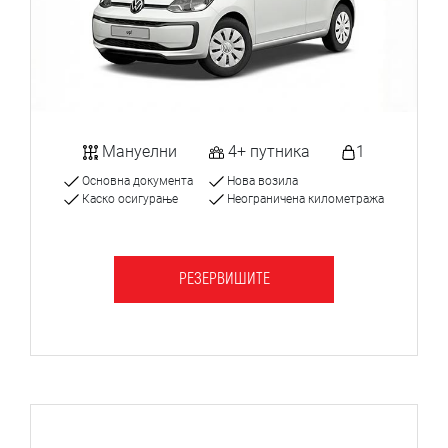
Мануелни
4+ путника
1
Основна документа
Нова возила
Каско осигурање
Неограничена километража
РЕЗЕРВИШИТЕ