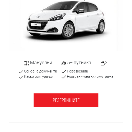
Мануелни
5+ путника
2
Основна документа
Нова возила
Каско осигурање
Неограничена километража
РЕЗЕРВИШИТЕ