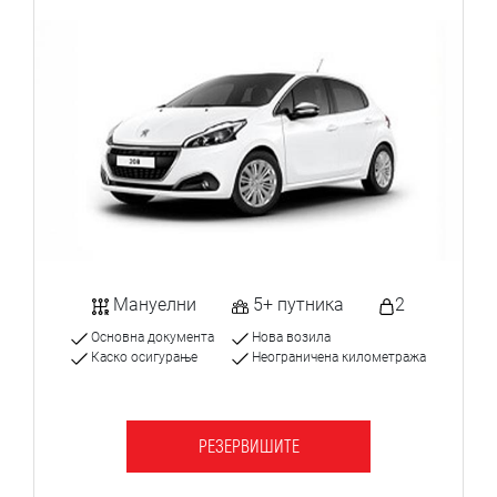
Мануелни
5+ путника
2
Основна документа
Нова возила
Каско осигурање
Неограничена километража
РЕЗЕРВИШИТЕ