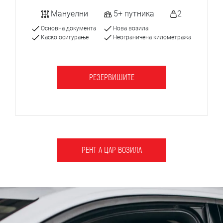
Мануелни
5+ путника
2
Основна документа
Нова возила
Каско осигурање
Неограничена километража
РЕЗЕРВИШИТЕ
РЕНТ А ЦАР ВОЗИЛА