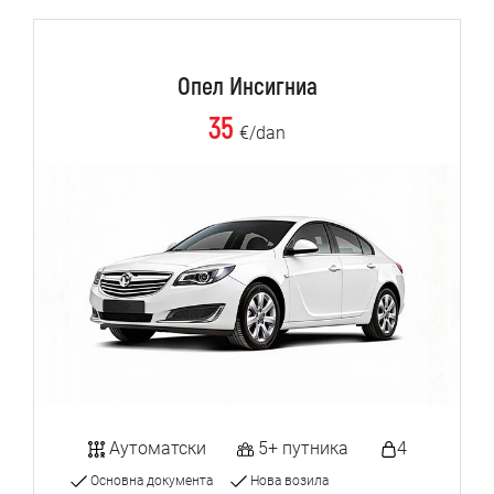
Опел Инсигниа
35
€/dan
Аутоматски
5+ путника
4
Основна документа
Нова возила