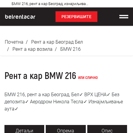
Најчешћа
БМW 216, рент а кар Београд, изнајмљивање аута: Бел✓
питања
РЕЗЕРВИШИТЕ
Изнајмљивање возила
Почетна
Рент а кар Београд Бел
Цене
Рент а кар возила
БМW 216
Услови најма
Рент а кар BMW 216
О нама
или слично
Најчешћа питања
БМW 216, рент а кар Београд, Бел✓ ВРХ ЦЕНА✓ Без
депозита✓ Аеродром Никола Тесла✓ Изнајмљивање
Блог
аута✓
Контакт
Детаљи
Опрема
Опис