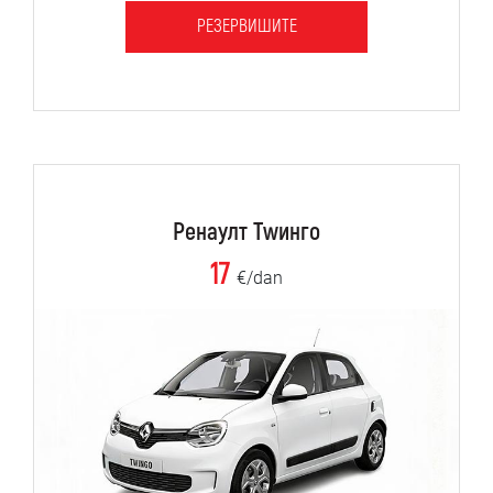
РЕЗЕРВИШИТЕ
Ренаулт Тwинго
17
€/dan