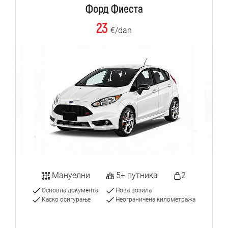
Форд Фиеста
23
€/dan
Мануелни
5+ путника
2
Основна документа
Нова возила
Каско осигурање
Неограничена километража