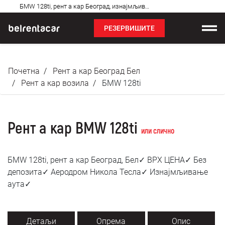
Најчешћа
БМW 128ti, рент а кар Београд, изнајмљивање аута: Бел✓
питања
РЕЗЕРВИШИТЕ
Изнајмљивање возила
Почетна
Рент а кар Београд Бел
Цене
Рент а кар возила
БМW 128ti
Услови најма
Рент а кар BMW 128ti
О нама
или слично
Најчешћа питања
БМW 128ti, рент а кар Београд, Бел✓ ВРХ ЦЕНА✓ Без
депозита✓ Аеродром Никола Тесла✓ Изнајмљивање
Блог
аута✓
Контакт
Детаљи
Опрема
Опис