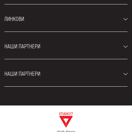
Аутомобили
ЛИНКОВИ
Џипови и СУВ возила
Луксузни аутомобили
Најчешћа питања
Цене
НАШИ ПАРТНЕРИ
Услови најма
Рент а кар возила
Блог
Рент а кар Београд ЗИМ
О нама
НАШИ ПАРТНЕРИ
Фахрсцхуле Zürich
Локације
Рент а кар Београд Роyал
Контакт
Рент а кар Београд Атос
Цар рентал Београд
ЕДеПро
Рент а кар Београд Алди
Флугхафен таxи Wиен
Изнајмљивање комбија
Селидбе Београд
Откуп аутомобила
Web dizajn