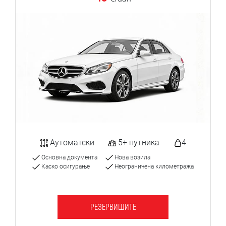
Аутоматски
5+ путника
4
Основна документа
Нова возила
Каско осигурање
Неограничена километража
РЕЗЕРВИШИТЕ