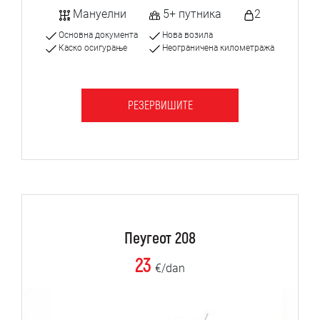
Мануелни
5+ путника
2
Основна документа
Нова возила
Каско осигурање
Неограничена километража
РЕЗЕРВИШИТЕ
Пеугеот 208
23
€/dan