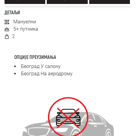
SRPSKI
ДЕТАЉИ
СРПСКИ
Мануелни
5+ путника
ENGLISH
2
ОПЦИЈЕ ПРЕУЗИМАЊА
Београд У салону
Београд На аеродрому