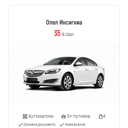
Опел Инсигниа
35
€/dan
Аутоматски
5+ путника
4
Основна документа
Нова возила