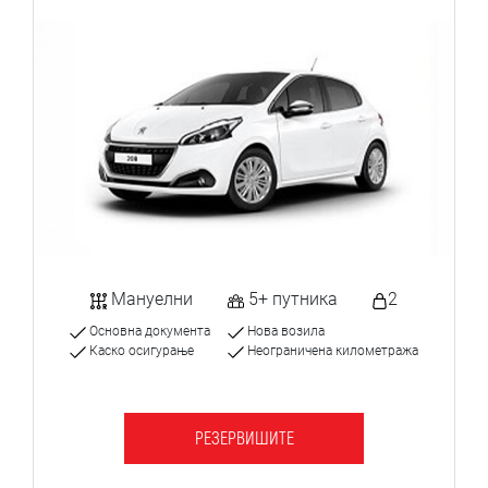
Мануелни
5+ путника
2
Основна документа
Нова возила
Каско осигурање
Неограничена километража
РЕЗЕРВИШИТЕ