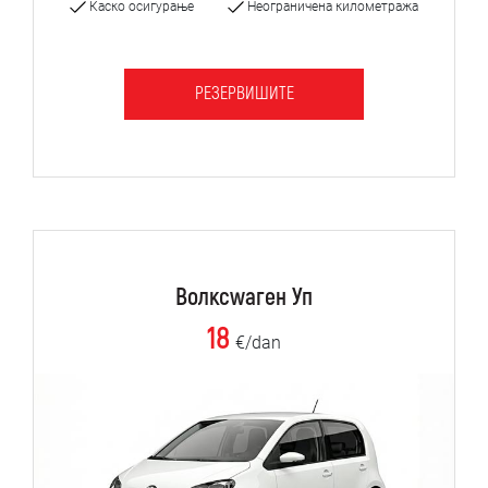
Каско осигурање
Неограничена километража
РЕЗЕРВИШИТЕ
Волксwаген Уп
18
€/dan