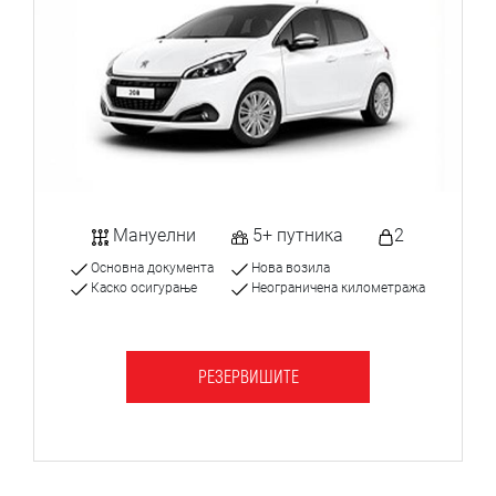
Мануелни
5+ путника
2
Основна документа
Нова возила
Каско осигурање
Неограничена километража
РЕЗЕРВИШИТЕ