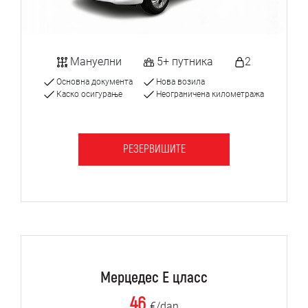
Мануелни
5+ путника
2
Основна документа
Нова возила
Каско осигурање
Неограничена километража
РЕЗЕРВИШИТЕ
Мерцедес Е цласс
46
€/dan