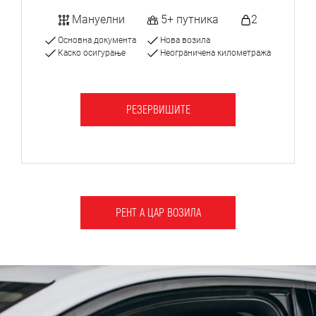
Мануелни
5+ путника
2
Основна документа
Нова возила
Каско осигурање
Неограничена километража
РЕЗЕРВИШИТЕ
РЕНТ А ЦАР ВОЗИЛА