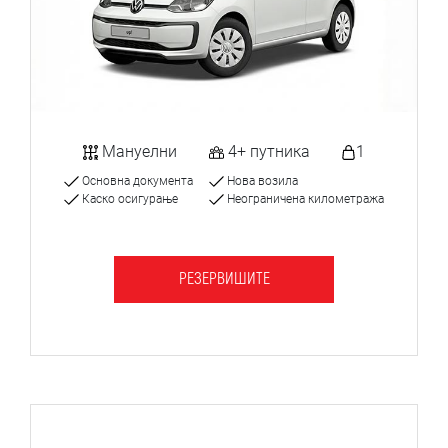
Мануелни
4+ путника
1
Основна документа
Нова возила
Каско осигурање
Неограничена километража
РЕЗЕРВИШИТЕ