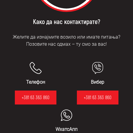
Како да нас контактирате?
Желите да изнајмите возило или имате питања?
Позовите нас одмах – ту смо за вас!
Телефон
Вибер
+381 63 363 860
+381 63 363 860
WхатсАпп