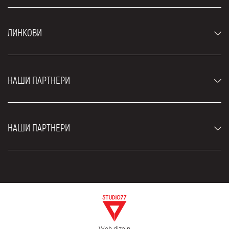
Аутомобили
ЛИНКОВИ
Џипови и СУВ возила
Луксузни аутомобили
Најчешћа питања
Цене
НАШИ ПАРТНЕРИ
Услови најма
Рент а кар возила
Блог
Рент а кар Београд ЗИМ
О нама
НАШИ ПАРТНЕРИ
Фахрсцхуле Zürich
Локације
Рент а кар Београд Роyал
Контакт
Рент а кар Београд Атос
Цар рентал Београд
ЕДеПро
Рент а кар Београд Алди
Флугхафен таxи Wиен
Изнајмљивање комбија
Селидбе Београд
Откуп аутомобила
Web dizajn