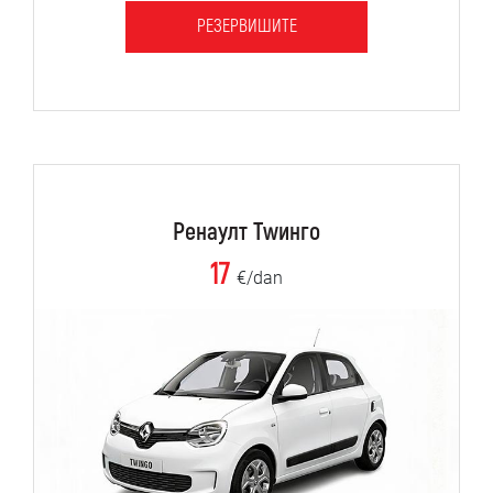
РЕЗЕРВИШИТЕ
Ренаулт Тwинго
17
€/dan