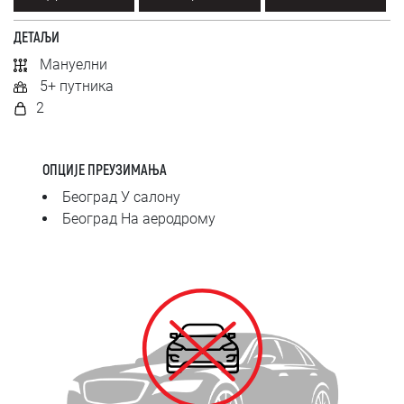
SRPSKI
ДЕТАЉИ
СРПСКИ
Мануелни
5+ путника
ENGLISH
2
ОПЦИЈЕ ПРЕУЗИМАЊА
Београд У салону
Београд На аеродрому