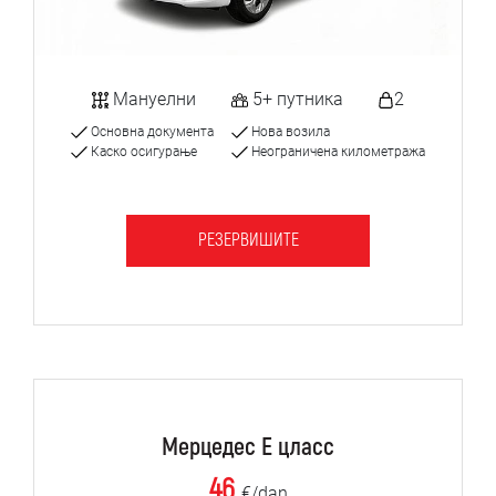
Мануелни
5+ путника
2
Основна документа
Нова возила
Каско осигурање
Неограничена километража
РЕЗЕРВИШИТЕ
Мерцедес Е цласс
46
€/dan