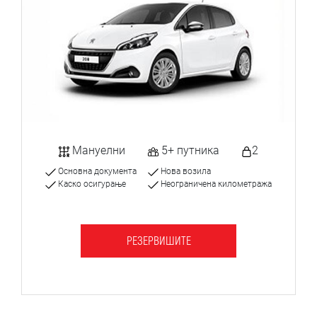
Мануелни
5+ путника
2
Основна документа
Нова возила
Каско осигурање
Неограничена километража
РЕЗЕРВИШИТЕ