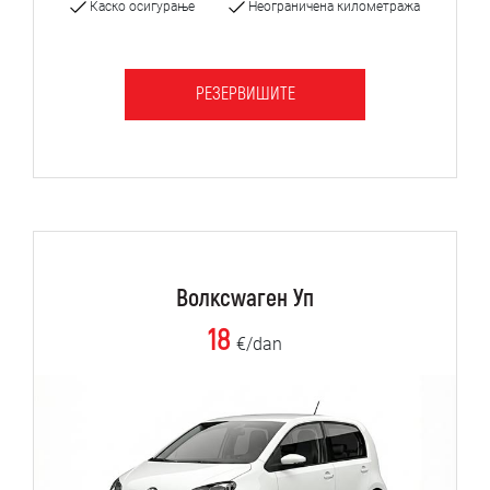
Каско осигурање
Неограничена километража
РЕЗЕРВИШИТЕ
Волксwаген Уп
18
€/dan