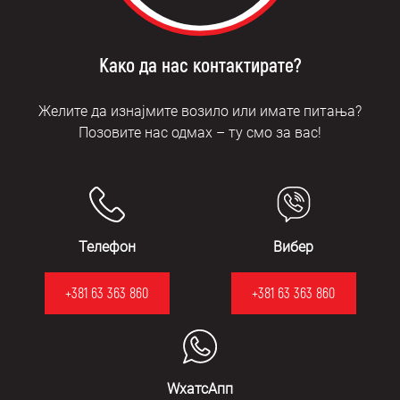
Како да нас контактирате?
Желите да изнајмите возило или имате питања?
Позовите нас одмах – ту смо за вас!
Телефон
Вибер
+381 63 363 860
+381 63 363 860
WхатсАпп