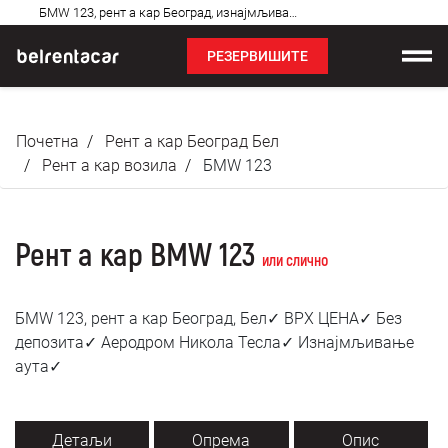
Најчешћа
БМW 123, рент а кар Београд, изнајмљивање аута: Бел✓
питања
РЕЗЕРВИШИТЕ
Изнајмљивање возила
Почетна
Рент а кар Београд Бел
Цене
Рент а кар возила
БМW 123
Услови најма
Рент а кар BMW 123
О нама
или слично
Најчешћа питања
БМW 123, рент а кар Београд, Бел✓ ВРХ ЦЕНА✓ Без
депозита✓ Аеродром Никола Тесла✓ Изнајмљивање
Блог
аута✓
Контакт
Детаљи
Опрема
Опис