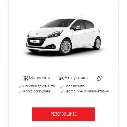
Мануелни
5+ путника
2
Основна документа
Нова возила
Каско осигурање
Неограничена километража
РЕЗЕРВИШИТЕ