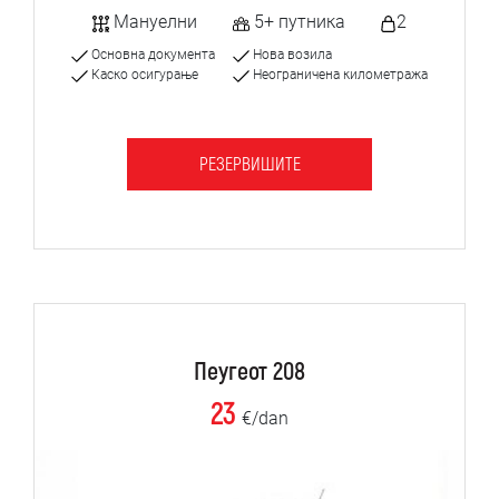
Мануелни
5+ путника
2
Основна документа
Нова возила
Каско осигурање
Неограничена километража
РЕЗЕРВИШИТЕ
Пеугеот 208
23
€/dan