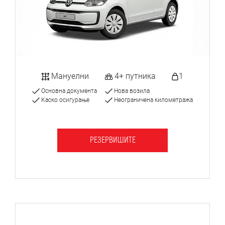
Мануелни
4+ путника
1
Основна документа
Нова возила
Каско осигурање
Неограничена километража
РЕЗЕРВИШИТЕ