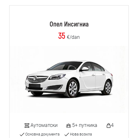
Опел Инсигниа
35
€/dan
Аутоматски
5+ путника
4
Основна документа
Нова возила