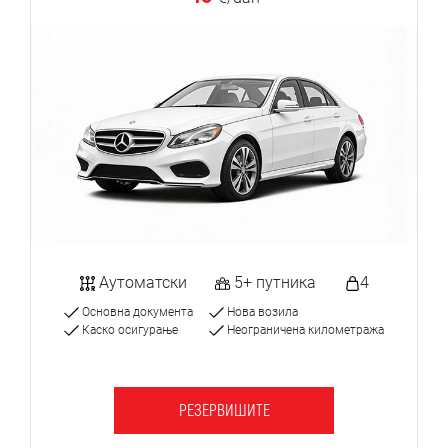
Аутоматски
5+ путника
4
Основна документа
Нова возила
Каско осигурање
Неограничена километража
РЕЗЕРВИШИТЕ