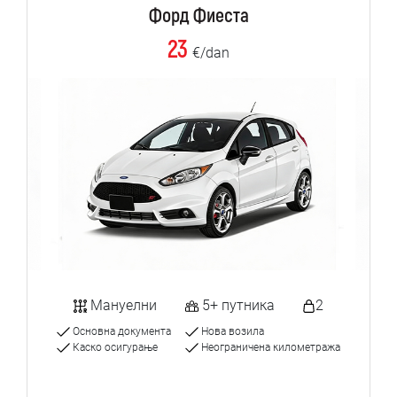
Форд Фиеста
23
€/dan
Мануелни
5+ путника
2
Основна документа
Нова возила
Каско осигурање
Неограничена километража