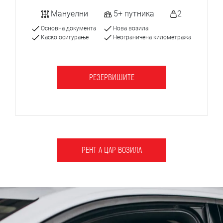
Мануелни
5+ путника
2
Основна документа
Нова возила
Каско осигурање
Неограничена километража
РЕЗЕРВИШИТЕ
РЕНТ А ЦАР ВОЗИЛА