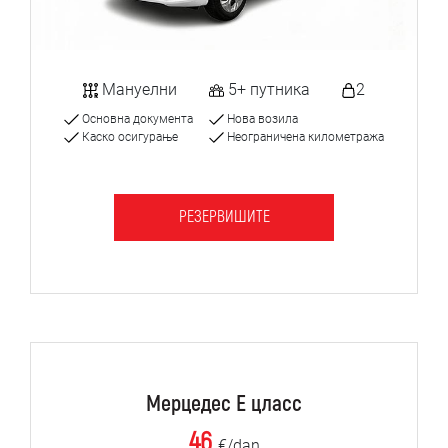
Мануелни
5+ путника
2
Основна документа
Нова возила
Каско осигурање
Неограничена километража
РЕЗЕРВИШИТЕ
Мерцедес Е цласс
46
€/dan