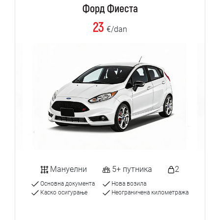
Форд Фиеста
23
€/dan
Мануелни
5+ путника
2
Основна документа
Нова возила
Каско осигурање
Неограничена километража