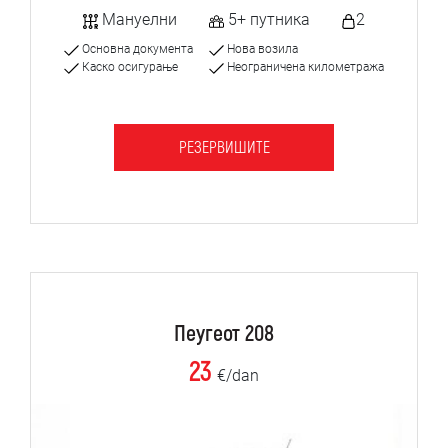
Мануелни
5+ путника
2
Основна документа
Нова возила
Каско осигурање
Неограничена километража
РЕЗЕРВИШИТЕ
Пеугеот 208
23
€/dan