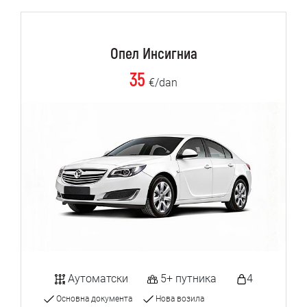
Опел Инсигниа
35
€/dan
Аутоматски
5+ путника
4
Основна документа
Нова возила