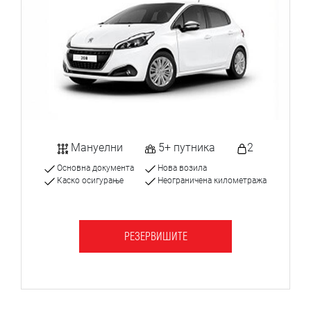
Мануелни
5+ путника
2
Основна документа
Нова возила
Каско осигурање
Неограничена километража
РЕЗЕРВИШИТЕ