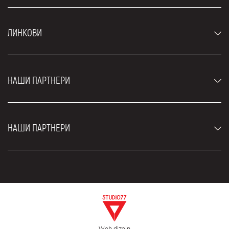
Аутомобили
ЛИНКОВИ
Џипови и СУВ возила
Луксузни аутомобили
Најчешћа питања
Цене
НАШИ ПАРТНЕРИ
Услови најма
Рент а кар возила
Блог
Рент а кар Београд ЗИМ
О нама
НАШИ ПАРТНЕРИ
Фахрсцхуле Zürich
Локације
Рент а кар Београд Роyал
Контакт
Рент а кар Београд Атос
Цар рентал Београд
ЕДеПро
Рент а кар Београд Алди
Флугхафен таxи Wиен
Изнајмљивање комбија
Селидбе Београд
Откуп аутомобила
Web dizajn