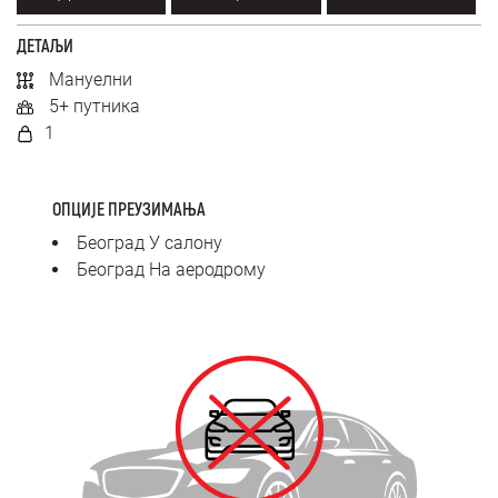
SRPSKI
ДЕТАЉИ
СРПСКИ
Мануелни
5+ путника
ENGLISH
1
ОПЦИЈЕ ПРЕУЗИМАЊА
Београд У салону
Београд На аеродрому