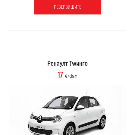
РЕЗЕРВИШИТЕ
Ренаулт Тwинго
17
€/dan