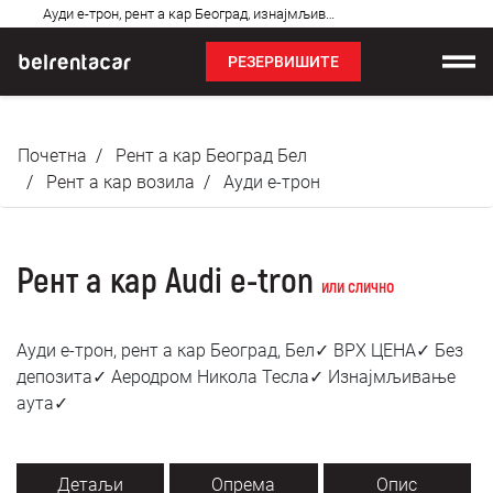
Најчешћа
Ауди е-трон, рент а кар Београд, изнајмљивање аута: Бел✓
питања
РЕЗЕРВИШИТЕ
Изнајмљивање возила
Почетна
Рент а кар Београд Бел
Цене
Рент а кар возила
Ауди е-трон
Услови најма
Рент а кар Audi e-tron
О нама
или слично
Најчешћа питања
Ауди е-трон, рент а кар Београд, Бел✓ ВРХ ЦЕНА✓ Без
депозита✓ Аеродром Никола Тесла✓ Изнајмљивање
Блог
аута✓
Контакт
Детаљи
Опрема
Опис