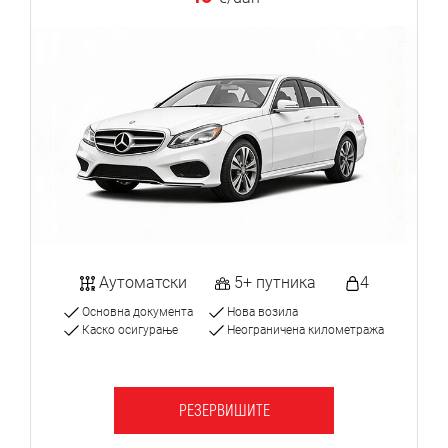
Аутоматски
5+ путника
4
Основна документа
Нова возила
Каско осигурање
Неограничена километража
РЕЗЕРВИШИТЕ