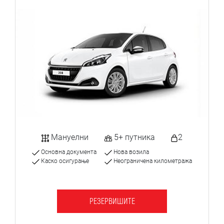
Мануелни
5+ путника
2
Основна документа
Нова возила
Каско осигурање
Неограничена километража
РЕЗЕРВИШИТЕ