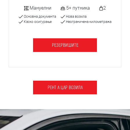
Мануелни
5+ путника
2
Основна документа
Нова возила
Каско осигурање
Неограничена километража
РЕЗЕРВИШИТЕ
РЕНТ А ЦАР ВОЗИЛА