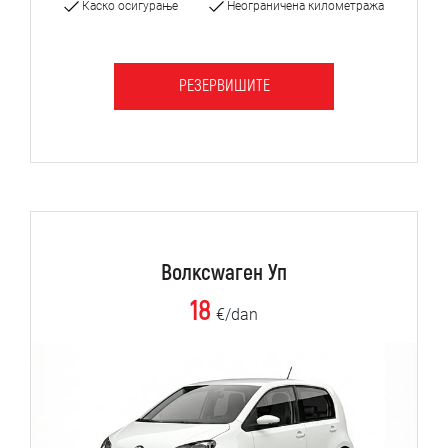
Каско осигурање
Неограничена километража
РЕЗЕРВИШИТЕ
Волксwаген Уп
18
€/dan