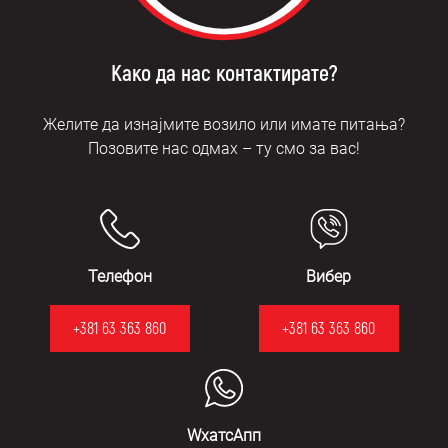
Како да нас контактирате?
Желите да изнајмите возило или имате питања?
Позовите нас одмах – ту смо за вас!
Телефон
Вибер
+381 63 363 860
+381 63 363 860
WхатсАпп