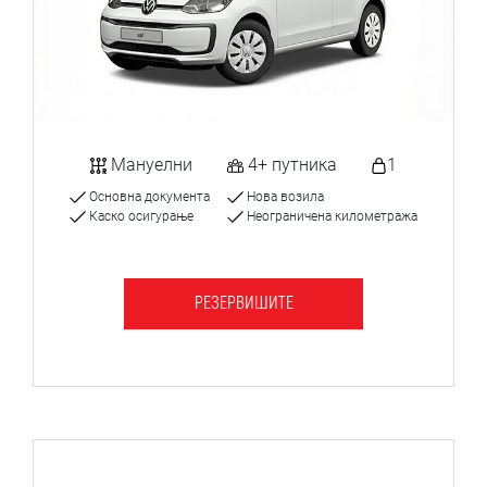
Мануелни
4+ путника
1
Основна документа
Нова возила
Каско осигурање
Неограничена километража
РЕЗЕРВИШИТЕ